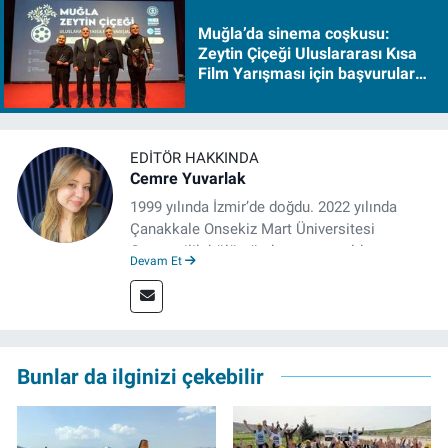
Muğla’da sinema coşkusu:
Zeytin Çiçeği Uluslararası Kısa
Film Yarışması için başvurular
başladı
EDITÖR HAKKINDA
Cemre Yuvarlak
1999 yılında İzmir’de doğdu. 2022 yılında
Çanakkale Onsekiz Mart Üniversitesi
Gazetecilik bölümünden mezun oldu.
Devam Et
Çanakkale’de Gazetecilik alanında tezli
Yüksek Lisansına devam eden gazeteci, 2022
yılında İzmir’de mesleğe başladı. Meslek
hayatı boyunca muhabirlik, editörlük ve
rejisörlük görevlerini üstlendi. Çalışma
Bunlar da ilginizi çekebilir
hayatına ise izgazete.net’te haber editörü
olarak devam ediyor.