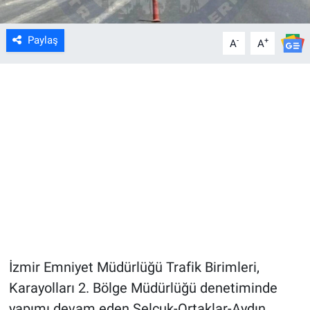
Paylaş
-
+
A
A
İzmir Emniyet Müdürlüğü Trafik Birimleri,
Karayolları 2. Bölge Müdürlüğü denetiminde
yapımı devam eden Selçuk-Ortaklar-Aydın