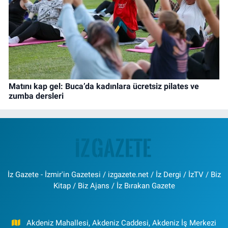
Matını kap gel: Buca’da kadınlara ücretsiz pilates ve
zumba dersleri
İz Gazete - İzmir'in Gazetesi / izgazete.net / İz Dergi / İzTV / Biz
Kitap / Biz Ajans / İz Bırakan Gazete
Akdeniz Mahallesi, Akdeniz Caddesi, Akdeniz İş Merkezi