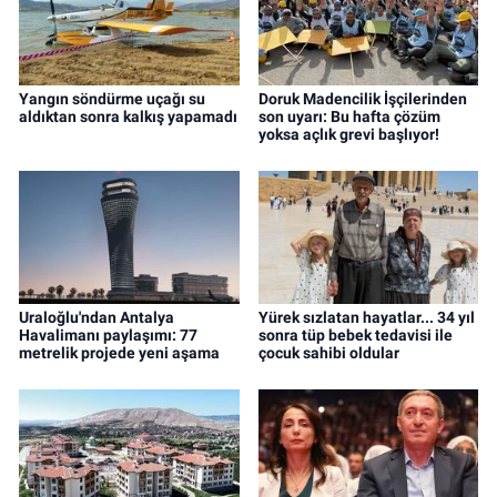
Yangın söndürme uçağı su
Doruk Madencilik İşçilerinden
aldıktan sonra kalkış yapamadı
son uyarı: Bu hafta çözüm
yoksa açlık grevi başlıyor!
Uraloğlu'ndan Antalya
Yürek sızlatan hayatlar... 34 yıl
Havalimanı paylaşımı: 77
sonra tüp bebek tedavisi ile
metrelik projede yeni aşama
çocuk sahibi oldular