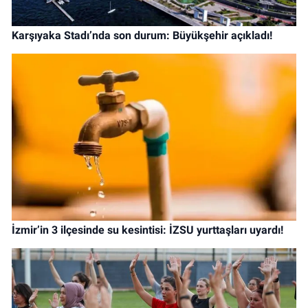
Karşıyaka Stadı’nda son durum: Büyükşehir açıkladı!
İzmir’in 3 ilçesinde su kesintisi: İZSU yurttaşları uyardı!