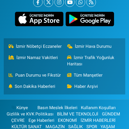
İzmir Nöbetçi Eczaneler
İzmir Hava Durumu
İzmir Namaz Vakitleri
İzmir Trafik Yoğunluk
Haritası
Puan Durumu ve Fikstür
Tüm Manşetler
Son Dakika Haberleri
Haber Arşivi
Künye
Basın Meslek İlkeleri
Kullanım Koşulları
Gizlilik ve KVK Politikası
BİLİM VE TEKNOLOJİ
GÜNDEM
ÇEVRE
Ege Haberleri
EKONOMİ
İZMİR HABERLERİ
KÜLTÜR SANAT
MAGAZİN
SAĞLIK
SPOR
YAŞAM