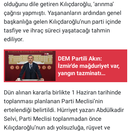
olduğunu dile getiren Kılıçdaroğlu, ‘arınma’
çağrısı yapmıştı. Yaşananların ardından genel
başkanlığa gelen Kılıçdaroğlu’nun parti içinde
tasfiye ve ihraç süreci yaşatacağı tahmin
ediliyor.
DEM Partili Akın:
İzmir'de mağduriyet var,
yangın tazminatı
verilmeli
Dün alınan kararla birlikte 1 Haziran tarihinde
toplanması planlanan Parti Meclisi’nin
ertelendiği belirtildi. Hürriyet yazarı Abdülkadir
Selvi, Parti Meclisi toplanmadan önce
Kılıçdaroğlu’nun adı yolsuzluğa, rüşvet ve