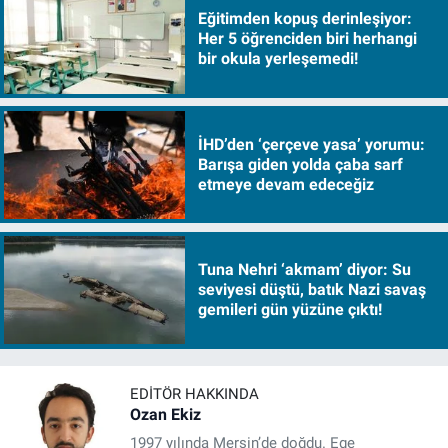
Eğitimden kopuş derinleşiyor:
Her 5 öğrenciden biri herhangi
bir okula yerleşemedi!
İHD’den ‘çerçeve yasa’ yorumu:
Barışa giden yolda çaba sarf
etmeye devam edeceğiz
Tuna Nehri ‘akmam’ diyor: Su
seviyesi düştü, batık Nazi savaş
gemileri gün yüzüne çıktı!
EDITÖR HAKKINDA
Ozan Ekiz
1997 yılında Mersin’de doğdu. Ege