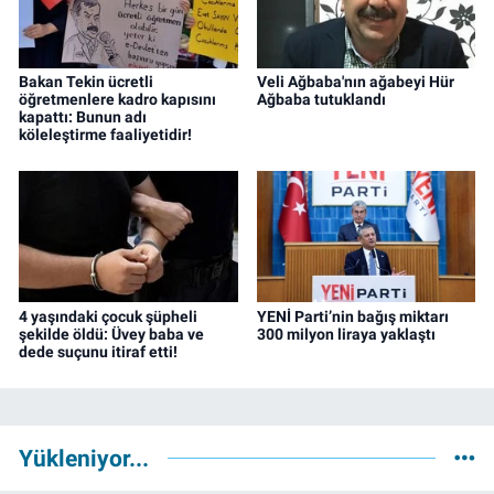
Bakan Tekin ücretli
Veli Ağbaba'nın ağabeyi Hür
öğretmenlere kadro kapısını
Ağbaba tutuklandı
kapattı: Bunun adı
köleleştirme faaliyetidir!
4 yaşındaki çocuk şüpheli
YENİ Parti’nin bağış miktarı
şekilde öldü: Üvey baba ve
300 milyon liraya yaklaştı
dede suçunu itiraf etti!
Yükleniyor...