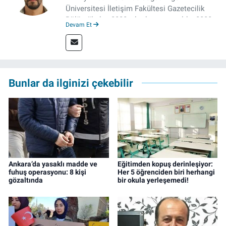
Üniversitesi İletişim Fakültesi Gazetecilik
Bölümü’nden 2020 yılında mezun oldu. 2020
Devam Et
yılından itibaren çeşitli kurumlarda haber
editörü, muhabir, rejisör olarak çalıştı.
Meslek hayatına İzmir’de başlayan gazeteci,
çalışma hayatına izgazete.net’te haber
editörü olarak devam etmekte.
Bunlar da ilginizi çekebilir
Ankara’da yasaklı madde ve
Eğitimden kopuş derinleşiyor:
fuhuş operasyonu: 8 kişi
Her 5 öğrenciden biri herhangi
gözaltında
bir okula yerleşemedi!