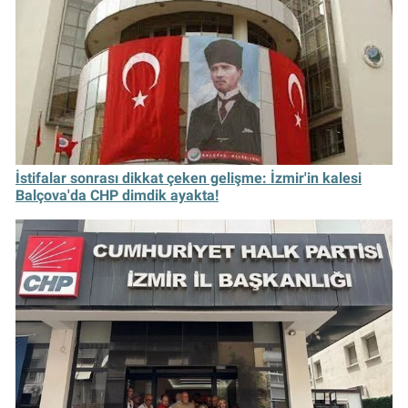
İstifalar sonrası dikkat çeken gelişme: İzmir'in kalesi
Balçova'da CHP dimdik ayakta!