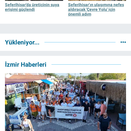
Seferihisar’da üreticinin suya
Seferihisar’ın ulaşımına nefes
erişimi güçlendi
aldıracak 'Çevre Yolu' için
önemli adım
Yükleniyor...
İzmir Haberleri