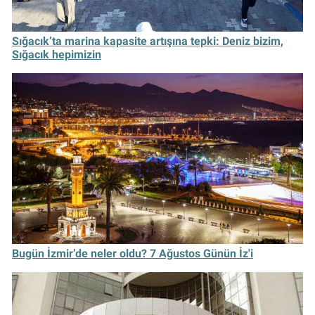
Sığacık’ta marina kapasite artışına tepki: Deniz bizim,
Sığacık hepimizin
Bugün İzmir’de neler oldu? 7 Ağustos Günün İz'i