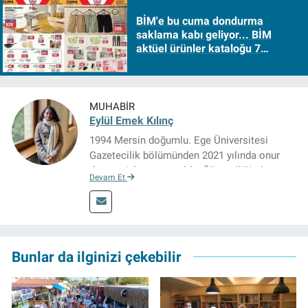
BİM'e bu cuma dondurma
saklama kabı geliyor... BİM
aktüel ürünler kataloğu 7
Ağustos Cuma 2026
MUHABIR
Eylül Emek Kılınç
1994 Mersin doğumlu. Ege Üniversitesi
Gazetecilik bölümünden 2021 yılında onur
derecesiyle mezun oldu. Öğrenciliğinde
Devam Et
çeşitli mecralarda edindiği yarı-profesyonel
deneyimin dışında kapatılana kadar Artı TV
ve TELE1 TV Ankara bürolarında editör ve
kameraman olarak çalıştı. Meslek hayatını İz
Gazete'de sürdürüyor.
Bunlar da ilginizi çekebilir