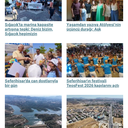
Sığacık’ta marina kapasite
Yaşamdan yazıya Atölyesi’nin
artışına tepki: Deniz bizim,
üçüncü durağı; Aşk
Sığacık hepimizin
Seferihisar’da can dostlarıyla
Seferihisar'ın festivali
bir gün
TeosFest 2026 kapılarını açtı