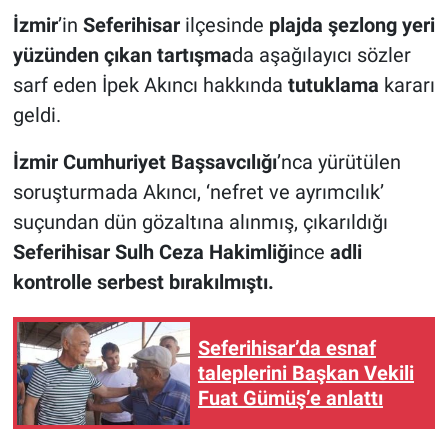
İzmir
’in
Seferihisar
ilçesinde
plajda şezlong yeri
yüzünden çıkan tartışma
da aşağılayıcı sözler
sarf eden İpek Akıncı hakkında
tutuklama
kararı
geldi.
İzmir Cumhuriyet Başsavcılığı
’nca yürütülen
soruşturmada Akıncı, ‘nefret ve ayrımcılık’
suçundan dün gözaltına alınmış, çıkarıldığı
Seferihisar Sulh Ceza Hakimliği
nce
adli
kontrolle serbest bırakılmıştı.
Seferihisar’da esnaf
taleplerini Başkan Vekili
Fuat Gümüş’e anlattı