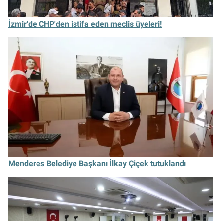
İzmir'de CHP'den istifa eden meclis üyeleri!
Menderes Belediye Başkanı İlkay Çiçek tutuklandı