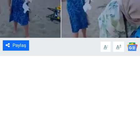
Paylaş
-
+
A
A