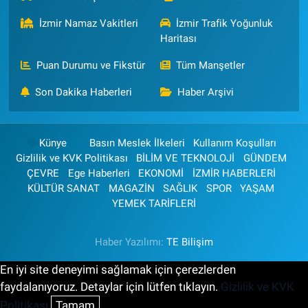
İzmir Namaz Vakitleri
İzmir Trafik Yoğunluk
Haritası
Puan Durumu ve Fikstür
Tüm Manşetler
Son Dakika Haberleri
Haber Arşivi
Künye
Basın Meslek İlkeleri
Kullanım Koşulları
Gizlilik ve KVK Politikası
BİLİM VE TEKNOLOJİ
GÜNDEM
ÇEVRE
Ege Haberleri
EKONOMİ
İZMİR HABERLERİ
KÜLTÜR SANAT
MAGAZİN
SAĞLIK
SPOR
YAŞAM
YEMEK TARİFLERİ
Haber Yazılımı:
TE Bilişim
En iyi site deneyimi sağlamak için çerezlerden
faydalanıyoruz. Detaylar için lütfen tıklayın.
Gizlilik ve KVK
Politikası
Tamam