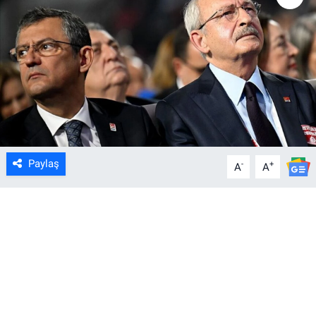
Paylaş
-
+
A
A