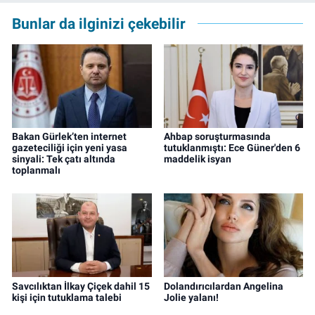
Gazete'de sürdürüyor.
Bunlar da ilginizi çekebilir
Bakan Gürlek’ten internet
Ahbap soruşturmasında
gazeteciliği için yeni yasa
tutuklanmıştı: Ece Güner'den 6
sinyali: Tek çatı altında
maddelik isyan
toplanmalı
Savcılıktan İlkay Çiçek dahil 15
Dolandırıcılardan Angelina
kişi için tutuklama talebi
Jolie yalanı!