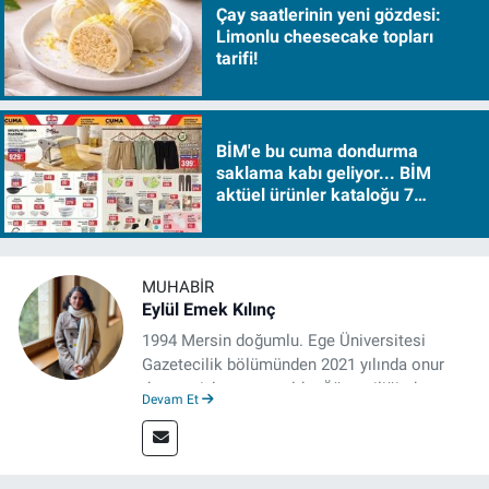
Çay saatlerinin yeni gözdesi:
Limonlu cheesecake topları
tarifi!
BİM'e bu cuma dondurma
saklama kabı geliyor... BİM
aktüel ürünler kataloğu 7
Ağustos Cuma 2026
MUHABIR
Eylül Emek Kılınç
1994 Mersin doğumlu. Ege Üniversitesi
Gazetecilik bölümünden 2021 yılında onur
derecesiyle mezun oldu. Öğrenciliğinde
Devam Et
çeşitli mecralarda edindiği yarı-profesyonel
deneyimin dışında kapatılana kadar Artı TV
ve TELE1 TV Ankara bürolarında editör ve
kameraman olarak çalıştı. Meslek hayatını İz