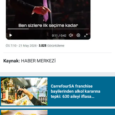
Kaynak:
HABER MERKEZİ
CarrefourSA franchise
bayilerinden alkol kararına
tepki: 630 aileyi iflasa
sürükleyecek!