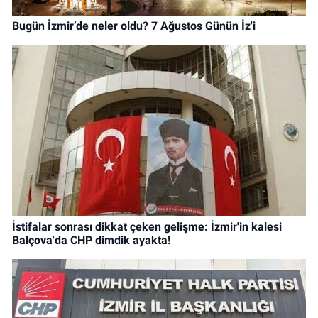
Bugün İzmir’de neler oldu? 7 Ağustos Günün İz'i
İstifalar sonrası dikkat çeken gelişme: İzmir'in kalesi
Balçova'da CHP dimdik ayakta!