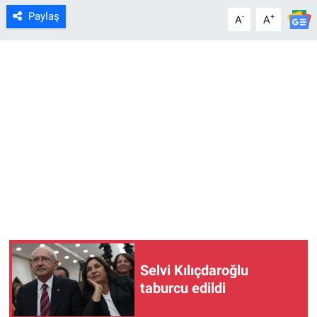
Paylaş
-
+
A
A
Selvi Kılıçdaroğlu
taburcu edildi