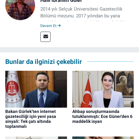
Halil İbrahim Güler
2014 yılı Selçuk Üniversitesi Gazetecilik
Bölümü mezunu. 2017 yılından bu yana
çeşitli kurumlarda muhabirlik ve editörlük
Devam Et
yaptı. Çalışma hayatına izgazete.net’te haber
müdürü olarak devam ediyor.
Bunlar da ilginizi çekebilir
Bakan Gürlek’ten internet
Ahbap soruşturmasında
gazeteciliği için yeni yasa
tutuklanmıştı: Ece Güner'den 6
sinyali: Tek çatı altında
maddelik isyan
toplanmalı