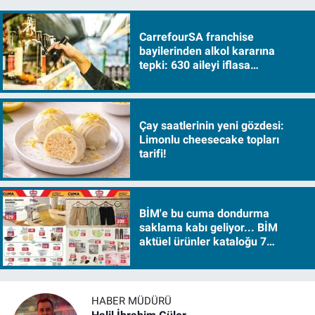
CarrefourSA franchise
bayilerinden alkol kararına
tepki: 630 aileyi iflasa
sürükleyecek!
Çay saatlerinin yeni gözdesi:
Limonlu cheesecake topları
tarifi!
BİM'e bu cuma dondurma
saklama kabı geliyor... BİM
aktüel ürünler kataloğu 7
Ağustos Cuma 2026
HABER MÜDÜRÜ