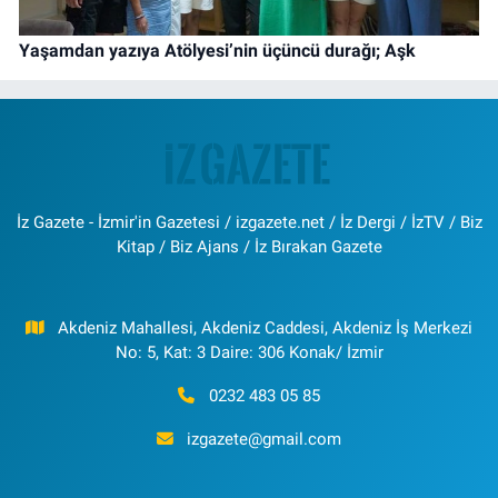
Yaşamdan yazıya Atölyesi’nin üçüncü durağı; Aşk
İz Gazete - İzmir'in Gazetesi / izgazete.net / İz Dergi / İzTV / Biz
Kitap / Biz Ajans / İz Bırakan Gazete
Akdeniz Mahallesi, Akdeniz Caddesi, Akdeniz İş Merkezi
No: 5, Kat: 3 Daire: 306 Konak/ İzmir
0232 483 05 85
izgazete@gmail.com