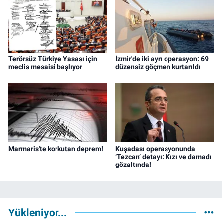
Terörsüz Türkiye Yasası için
İzmir'de iki ayrı operasyon: 69
meclis mesaisi başlıyor
düzensiz göçmen kurtarıldı
Marmaris'te korkutan deprem!
Kuşadası operasyonunda
‘Tezcan’ detayı: Kızı ve damadı
gözaltında!
Yükleniyor...