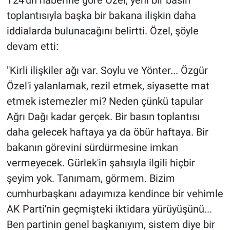
T24'ün haberine göre Özel, yeni bir basın
toplantısıyla başka bir bakana ilişkin daha
iddialarda bulunacağını belirtti. Özel, şöyle
devam etti:
"Kirli ilişkiler ağı var. Soylu ve Yönter... Özgür
Özel'i yalanlamak, rezil etmek, siyasette mat
etmek istemezler mi? Neden çünkü tapular
Ağrı Dağı kadar gerçek. Bir basın toplantısı
daha gelecek haftaya ya da öbür haftaya. Bir
bakanın görevini sürdürmesine imkan
vermeyecek. Gürlek'in şahsıyla ilgili hiçbir
şeyim yok. Tanımam, görmem. Bizim
cumhurbaşkanı adayımıza kendince bir vehimle
AK Parti'nin geçmişteki iktidara yürüyüşünü...
Ben partinin genel başkanıyım, sistem diye bir