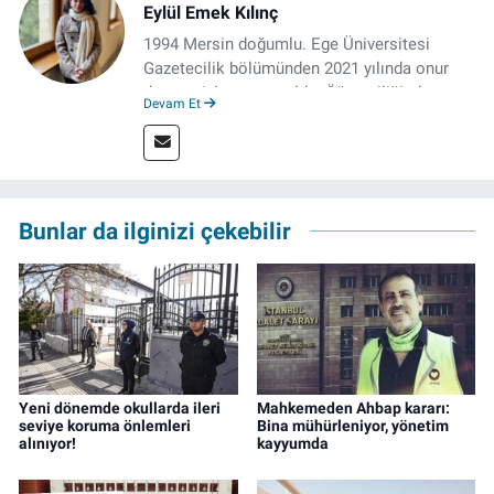
Eylül Emek Kılınç
1994 Mersin doğumlu. Ege Üniversitesi
Gazetecilik bölümünden 2021 yılında onur
derecesiyle mezun oldu. Öğrenciliğinde
Devam Et
çeşitli mecralarda edindiği yarı-profesyonel
deneyimin dışında kapatılana kadar Artı TV
ve TELE1 TV Ankara bürolarında editör ve
kameraman olarak çalıştı. Meslek hayatını İz
Gazete'de sürdürüyor.
Bunlar da ilginizi çekebilir
Yeni dönemde okullarda ileri
Mahkemeden Ahbap kararı:
seviye koruma önlemleri
Bina mühürleniyor, yönetim
alınıyor!
kayyumda