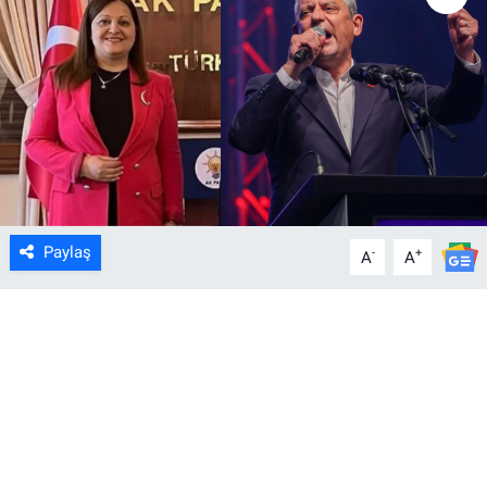
Paylaş
-
+
A
A