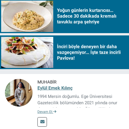
Yoğun günlerin kurtarıcısı…
Sadece 30 dakikada kremalı
tavuklu arpa şehriye
İnciri böyle deneyen bir daha
vazgeçemiyor… İşte taze incirli
Pavlova!
MUHABIR
Eylül Emek Kılınç
1994 Mersin doğumlu. Ege Üniversitesi
Gazetecilik bölümünden 2021 yılında onur
derecesiyle mezun oldu. Öğrenciliğinde
Devam Et
çeşitli mecralarda edindiği yarı-profesyonel
deneyimin dışında kapatılana kadar Artı TV
ve TELE1 TV Ankara bürolarında editör ve