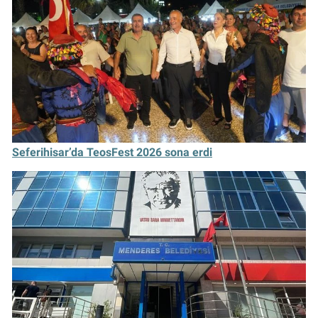
Seferihisar’da TeosFest 2026 sona erdi