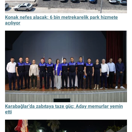
Konak nefes alacak: 6 bin metrekarelik park hizmete
açılıyor
Karabağlar’da zabıtaya taze güç: Aday memurlar yemin
etti