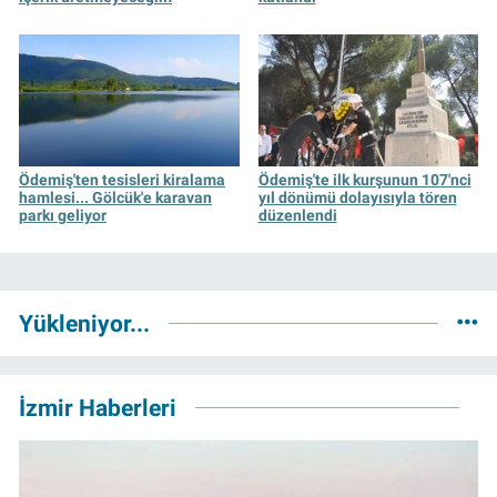
Ödemiş'ten tesisleri kiralama
Ödemiş'te ilk kurşunun 107'nci
hamlesi... Gölcük'e karavan
yıl dönümü dolayısıyla tören
parkı geliyor
düzenlendi
Yükleniyor...
İzmir Haberleri