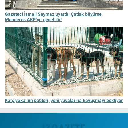
Gazeteci İsmail Saymaz uyardı: Çatlak büyürse
Menderes AKP’ye geçebilir!
Karşıyaka’nın patileri, yeni yuvalarına kavuşmayı bekliyor