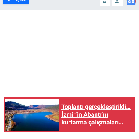
A
A
Toplantı gerçekleştirildi…
İzmir’in Abantı’nı
kurtarma çalışmaları
sürüyor