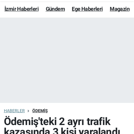
İzmir Haberleri
Gündem
Ege Haberleri
Magazin
Resmi İlanlar
Resmi Reklam
YAŞAM
HABERLER
ÖDEMIŞ
Ödemiş'teki 2 ayrı trafik
kazasında 3 kişi yaralandı