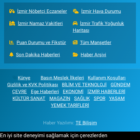
İzmir Nöbetçi Eczaneler
İzmir Hava Durumu
İzmir Namaz Vakitleri
İzmir Trafik Yoğunluk
Haritası
Puan Durumu ve Fikstür
Tüm Manşetler
Son Dakika Haberleri
Haber Arşivi
Künye
Basın Meslek İlkeleri
Kullanım Koşulları
Gizlilik ve KVK Politikası
BİLİM VE TEKNOLOJİ
GÜNDEM
ÇEVRE
Ege Haberleri
EKONOMİ
İZMİR HABERLERİ
KÜLTÜR SANAT
MAGAZİN
SAĞLIK
SPOR
YAŞAM
YEMEK TARİFLERİ
Haber Yazılımı:
TE Bilişim
En iyi site deneyimi sağlamak için çerezlerden