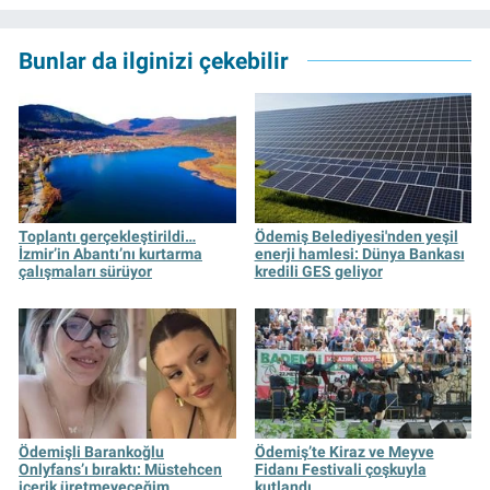
kameraman olarak çalıştı. Meslek hayatını İz
Gazete'de sürdürüyor.
Bunlar da ilginizi çekebilir
Toplantı gerçekleştirildi…
Ödemiş Belediyesi'nden yeşil
İzmir’in Abantı’nı kurtarma
enerji hamlesi: Dünya Bankası
çalışmaları sürüyor
kredili GES geliyor
Ödemişli Barankoğlu
Ödemiş’te Kiraz ve Meyve
Onlyfans’ı bıraktı: Müstehcen
Fidanı Festivali çoşkuyla
içerik üretmeyeceğim
kutlandı