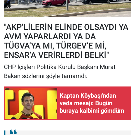
"AKP’LİLERİN ELİNDE OLSAYDI YA
AVM YAPARLARDI YA DA
TÜGVA’YA MI, TÜRGEV’E Mİ,
ENSAR’A VERİRLERDİ BELKİ"
CHP İçişleri Politika Kurulu Başkanı Murat
Bakan sözlerini şöyle tamamdı:
Kaptan Köybaşı'ndan
veda mesajı: Bugün
buraya kalbimi gömdüm