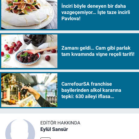
İnciri böyle deneyen bir daha
vazgeçemiyor… İşte taze incirli
Pavlova!
Zamanı geldi… Cam gibi parlak
tam kıvamında vişne reçeli tarifi!
CarrefourSA franchise
bayilerinden alkol kararına
tepki: 630 aileyi iflasa
sürükleyecek!
EDITÖR HAKKINDA
Eylül Sansür