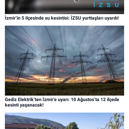
İzmir’in 5 ilçesinde su kesintisi: İZSU yurttaşları uyardı!
Gediz Elektrik’ten İzmir’e uyarı: 10 Ağustos’ta 12 ilçede
kesinti yaşanacak!