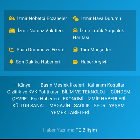
İzmir Nöbetçi Eczaneler
İzmir Hava Durumu
İzmir Namaz Vakitleri
İzmir Trafik Yoğunluk
Haritası
Puan Durumu ve Fikstür
Tüm Manşetler
Son Dakika Haberleri
Haber Arşivi
Künye
Basın Meslek İlkeleri
Kullanım Koşulları
Gizlilik ve KVK Politikası
BİLİM VE TEKNOLOJİ
GÜNDEM
ÇEVRE
Ege Haberleri
EKONOMİ
İZMİR HABERLERİ
KÜLTÜR SANAT
MAGAZİN
SAĞLIK
SPOR
YAŞAM
YEMEK TARİFLERİ
Haber Yazılımı:
TE Bilişim