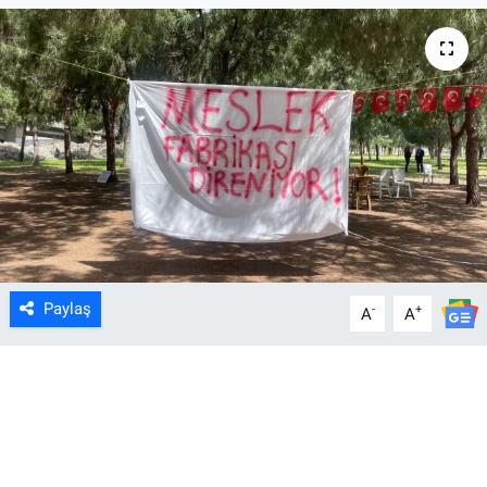
Paylaş
-
+
A
A