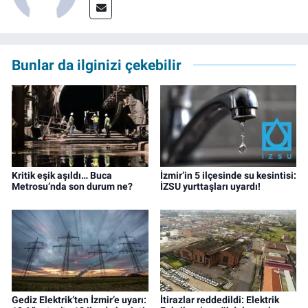
Bunlar da ilginizi çekebilir
Kritik eşik aşıldı… Buca
İzmir’in 5 ilçesinde su kesintisi:
Metrosu’nda son durum ne?
İZSU yurttaşları uyardı!
Gediz Elektrik’ten İzmir’e uyarı:
İtirazlar reddedildi: Elektrik