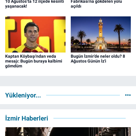
10 Ağustos’ta 12 ilçede kesinti
Fabrikası'na gökdelen yolu
yaşanacak!
açıldı
Kaptan Köybaşı'ndan veda
Bugün İzmir’de neler oldu? 8
mesajı: Bugün buraya kalbimi
Ağustos Günün İz'i
gömdüm
Yükleniyor...
İzmir Haberleri