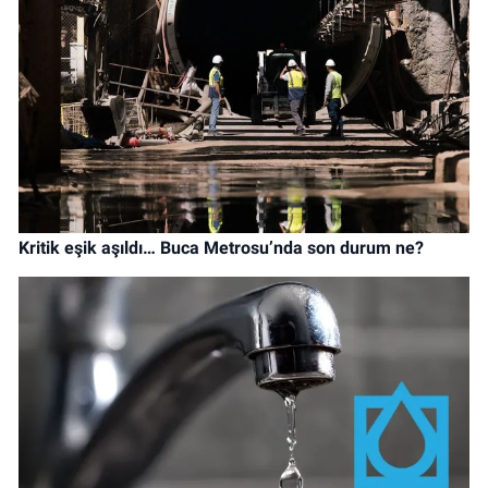
Kritik eşik aşıldı… Buca Metrosu’nda son durum ne?