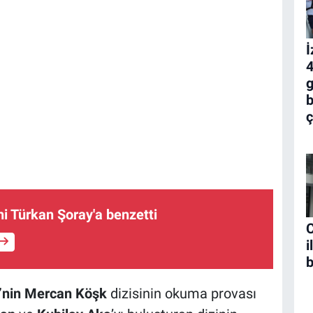
İ
4
g
b
ç
ni Türkan Şoray'a benzetti
C
i
b
’nin Mercan Köşk
dizisinin okuma provası