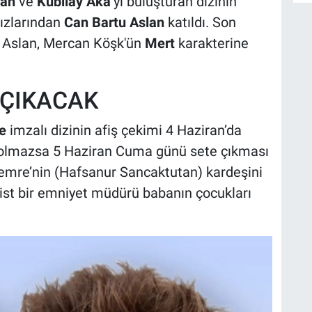
tan
ve
Kubilay Aka
’yı buluşturan dizinin
dızlarından
Can Bartu Aslan
katıldı. Son
n Aslan, Mercan Köşk'ün
Mert
karakterine
 ÇIKACAK
e
imzalı dizinin afiş çekimi 4 Haziran’da
lik olmazsa 5 Haziran Cuma günü sete çıkması
Cemre’nin (Hafsanur Sancaktutan) kardeşini
ist bir emniyet müdürü babanın çocukları