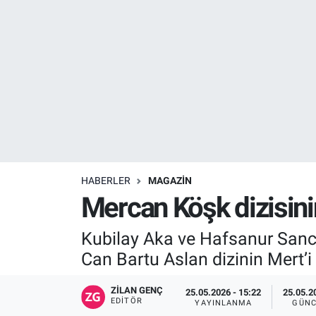
Resmi İlanlar
Resmi Reklam
YAŞAM
HABERLER
MAGAZİN
Mercan Köşk dizisini
Kubilay Aka ve Hafsanur Sanca
Can Bartu Aslan dizinin Mert’i
ZILAN GENÇ
25.05.2026 - 15:22
25.05.2
EDITÖR
YAYINLANMA
GÜNC