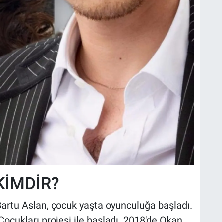
KİMDİR?
Bartu Aslan, çocuk yaşta oyunculuğa başladı.
Çocukları projesi ile başladı. 2018'de Okan