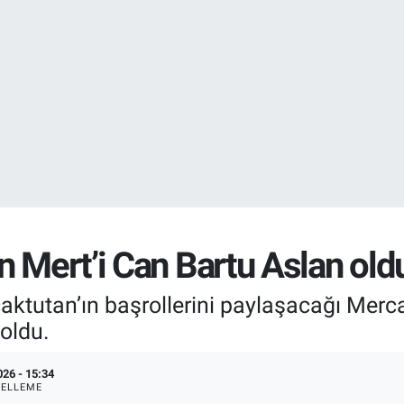
EURO
55,0250
%0.
STERLİN
64,2398
%0
n Mert’i Can Bartu Aslan old
ktutan’ın başrollerini paylaşacağı Merc
 oldu.
026 - 15:34
ELLEME