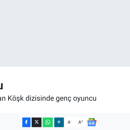
02
.2
u
an Köşk dizisinde genç oyuncu
-
+
A
A