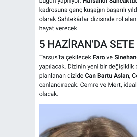
bugün yapılıyor.
Hafsanur Sancaktu
kadrosuna genç kuşağın başarılı yıl
olarak Sahtekârlar dizisinde rol ala
hayat verecek.
5 HAZİRAN'DA SETE
Tarsus’ta çekilecek
Faro
ve
Sinehan
yapılacak. Dizinin yeni bir değişik
planlanan dizide
Can Bartu Aslan
, 
canlandıracak. Cemre ve Mert, ideal
olacak.