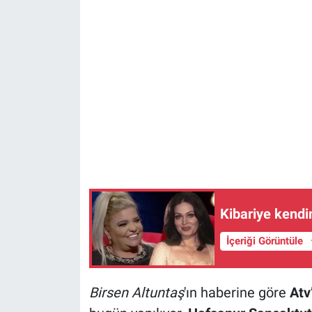
Kibariye kendi
İçeriği Görüntüle
Birsen Altuntaş
'ın haberine göre
Atv