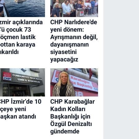
zmir açıklarında
CHP Narlıdere'de
'ü çocuk 73
yeni dönem:
öçmen lastik
Ayrışmanın değil,
ottan karaya
dayanışmanın
ıkarıldı
siyasetini
yapacağız
HP İzmir’de 10
CHP Karabağlar
lçeye yeni
Kadın Kolları
aşkan atandı
Başkanlığı için
Özgül Denizaltı
gündemde