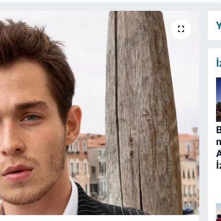
Y
İ
B
n
İ