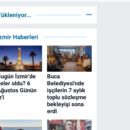
ükleniyor...
zmir Haberleri
ugün İzmir’de
Buca
eler oldu? 6
Belediyesi'nde
Ağustos Günün
işçilerin 7 aylık
z'i
toplu sözleşme
bekleyişi sona
erdi