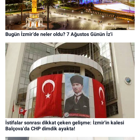
Bugün İzmir’de neler oldu? 7 Ağustos Günün İz'i
İstifalar sonrası dikkat çeken gelişme: İzmir'in kalesi
Balçova'da CHP dimdik ayakta!