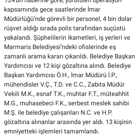
T24'ün haberine göre,
yürütülen operasyon
kapsamında gece saatlerinde İmar
Müdürlüğü’nde görevli bir personel, 4 bin dolar
rüşvet aldığı sırada polis tarafından suçüstü
yakalandı. Şüphelilerin ikametleri, iş yerleri ve
Marmaris Belediyesi’ndeki ofislerinde eş
zamanlı arama kararı çıkarıldı. Belediye Başkan
Yardımcısı ve 12 kişi gözaltına alındı. Belediye
Başkan Yardımcısı Ö.H., İmar Müdürü İ.P.,
mühendisler V.Ç., T.D. ve C.C., Zabıta Müdür
Vekili M.K., esnaf T.K., muhtar F.T., müteahhit
M.G., muhasebeci F.K., serbest meslek sahibi
M.Ş. ile belediye çalışanları N.C. ve H.P.
gözaltına alınanlar arasında yer aldı. 13 kişinin
emniyetteki işlemleri tamamlandı.