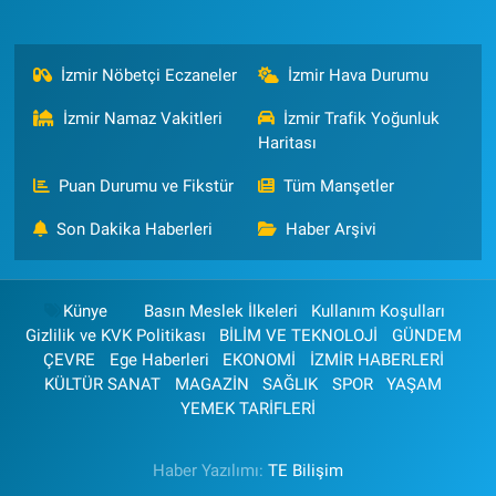
İzmir Nöbetçi Eczaneler
İzmir Hava Durumu
İzmir Namaz Vakitleri
İzmir Trafik Yoğunluk
Haritası
Puan Durumu ve Fikstür
Tüm Manşetler
Son Dakika Haberleri
Haber Arşivi
Künye
Basın Meslek İlkeleri
Kullanım Koşulları
Gizlilik ve KVK Politikası
BİLİM VE TEKNOLOJİ
GÜNDEM
ÇEVRE
Ege Haberleri
EKONOMİ
İZMİR HABERLERİ
KÜLTÜR SANAT
MAGAZİN
SAĞLIK
SPOR
YAŞAM
YEMEK TARİFLERİ
Haber Yazılımı:
TE Bilişim