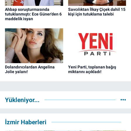
Ahbap soruşturmasında
Savcılıktan İlkay Çiçek dahil 15
tutuklanmıştı: Ece Güner'den 6
kişi için tutuklama talebi
maddelik isyan
Dolandırıcılardan Angelina
Yeni Parti, toplanan bağış
Jolie yalanı!
miktarını açıkladı!
Yükleniyor...
İzmir Haberleri