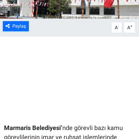
Paylaş
-
+
A
A
Marmaris Belediyesi’
nde görevli bazı kamu
görevlilerinin imar ve ruhsat işlemlerinde