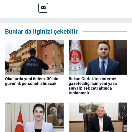
yaptı. Çalışma hayatına izgazete.net’te haber
müdürü olarak devam ediyor.
Bunlar da ilginizi çekebilir
Okullarda yeni önlem: 30 bin
Bakan Gürlek’ten internet
güvenlik personeli alınacak
gazeteciliği için yeni yasa
sinyali: Tek çatı altında
toplanmalı