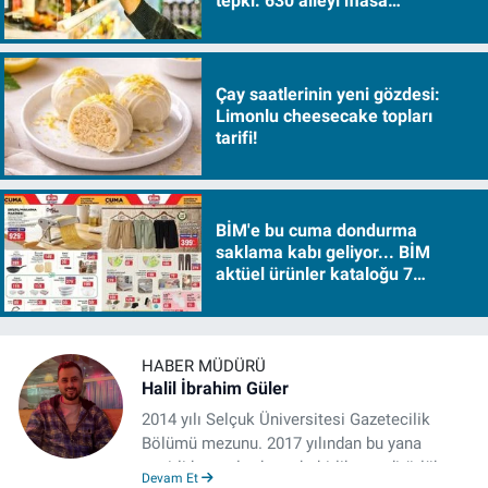
tepki: 630 aileyi iflasa
sürükleyecek!
Çay saatlerinin yeni gözdesi:
Limonlu cheesecake topları
tarifi!
BİM'e bu cuma dondurma
saklama kabı geliyor... BİM
aktüel ürünler kataloğu 7
Ağustos Cuma 2026
HABER MÜDÜRÜ
Halil İbrahim Güler
2014 yılı Selçuk Üniversitesi Gazetecilik
Bölümü mezunu. 2017 yılından bu yana
çeşitli kurumlarda muhabirlik ve editörlük
Devam Et