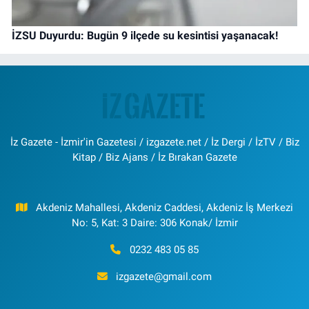
İZSU Duyurdu: Bugün 9 ilçede su kesintisi yaşanacak!
İz Gazete - İzmir'in Gazetesi / izgazete.net / İz Dergi / İzTV / Biz
Kitap / Biz Ajans / İz Bırakan Gazete
Akdeniz Mahallesi, Akdeniz Caddesi, Akdeniz İş Merkezi
No: 5, Kat: 3 Daire: 306 Konak/ İzmir
0232 483 05 85
izgazete@gmail.com