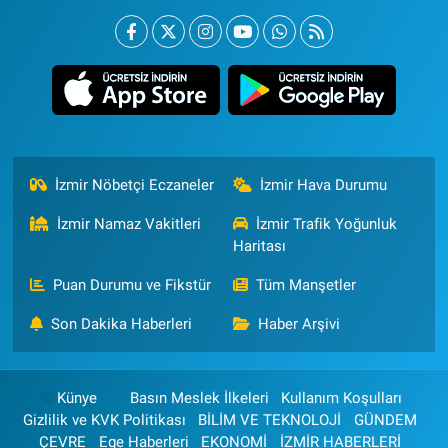
İzmir Nöbetçi Eczaneler
İzmir Hava Durumu
İzmir Namaz Vakitleri
İzmir Trafik Yoğunluk
Haritası
Puan Durumu ve Fikstür
Tüm Manşetler
Son Dakika Haberleri
Haber Arşivi
Künye
Basın Meslek İlkeleri
Kullanım Koşulları
Gizlilik ve KVK Politikası
BİLİM VE TEKNOLOJİ
GÜNDEM
ÇEVRE
Ege Haberleri
EKONOMİ
İZMİR HABERLERİ