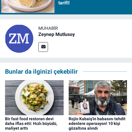
tarifi!
MUHABIR
Zeynep Mutlusoy
Bunlar da ilginizi çekebilir
Bir fast food restoran devi
Rojin Kabaiş'in babasını tehdit
daha iflas etti: Hızlı büyüdü,
edenlere operasyon! 10 kişi
maliyet arttı
gözaltına alındı