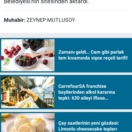
Belediyesi'nin sitesinden aktardı.
Muhabir:
ZEYNEP MUTLUSOY
Zamanı geldi… Cam gibi parlak
tam kıvamında vişne reçeli tarifi!
CarrefourSA franchise
bayilerinden alkol kararına
tepki: 630 aileyi iflasa
sürükleyecek!
Çay saatlerinin yeni gözdesi:
Limonlu cheesecake topları