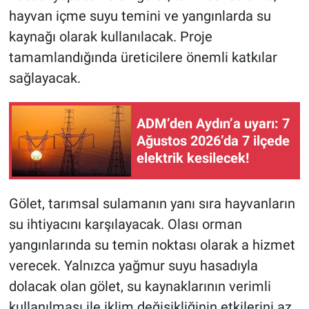
hayvan içme suyu temini ve yangınlarda su
kaynağı olarak kullanılacak. Proje
tamamlandığında üreticilere önemli katkılar
sağlayacak.
ADM’den Aydın’a uyarı: 7
Ağustos 2026’da 7 ilçede
elektrik kesilecek!
Gölet, tarımsal sulamanın yanı sıra hayvanların
su ihtiyacını karşılayacak. Olası orman
yangınlarında su temin noktası olarak a hizmet
verecek. Yalnızca yağmur suyu hasadıyla
dolacak olan gölet, su kaynaklarının verimli
kullanılması ile iklim değişikliğinin etkilerini az