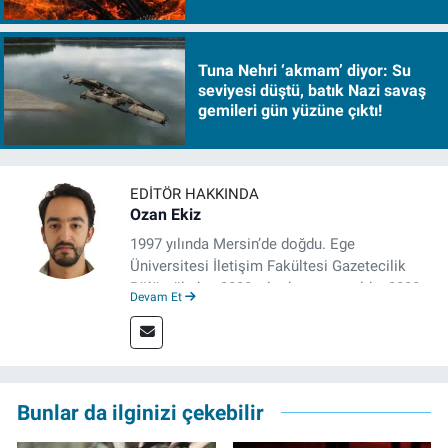
Tuna Nehri ‘akmam’ diyor: Su
seviyesi düştü, batık Nazi savaş
gemileri gün yüzüne çıktı!
EDITÖR HAKKINDA
Ozan Ekiz
1997 yılında Mersin’de doğdu. Ege
Üniversitesi İletişim Fakültesi Gazetecilik
Bölümü’nden 2020 yılında mezun oldu. 2020
Devam Et
yılından itibaren çeşitli kurumlarda haber
editörü, muhabir, rejisör olarak çalıştı.
Meslek hayatına İzmir’de başlayan gazeteci,
çalışma hayatına izgazete.net’te haber
editörü olarak devam etmekte.
Bunlar da ilginizi çekebilir