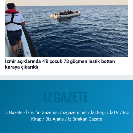
İzmir açıklarında 4'ü çocuk 73 göçmen lastik bottan
karaya çıkarıldı
İz Gazete - İzmir'in Gazetesi / izgazete.net / İz Dergi / İzTV / Biz
Kitap / Biz Ajans / İz Bırakan Gazete