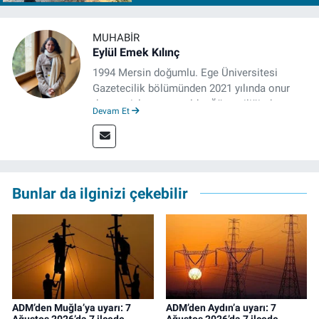
MUHABIR
Eylül Emek Kılınç
1994 Mersin doğumlu. Ege Üniversitesi
Gazetecilik bölümünden 2021 yılında onur
derecesiyle mezun oldu. Öğrenciliğinde
Devam Et
çeşitli mecralarda edindiği yarı-profesyonel
deneyimin dışında kapatılana kadar Artı TV
ve TELE1 TV Ankara bürolarında editör ve
kameraman olarak çalıştı. Meslek hayatını İz
Gazete'de sürdürüyor.
Bunlar da ilginizi çekebilir
ADM’den Muğla’ya uyarı: 7
ADM’den Aydın’a uyarı: 7
Ağustos 2026’da 7 ilçede
Ağustos 2026’da 7 ilçede