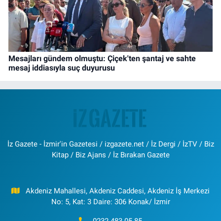
Mesajları gündem olmuştu: Çiçek'ten şantaj ve sahte
mesaj iddiasıyla suç duyurusu
İz Gazete - İzmir'in Gazetesi / izgazete.net / İz Dergi / İzTV / Biz
Kitap / Biz Ajans / İz Bırakan Gazete
Akdeniz Mahallesi, Akdeniz Caddesi, Akdeniz İş Merkezi
No: 5, Kat: 3 Daire: 306 Konak/ İzmir
0232 483 05 85