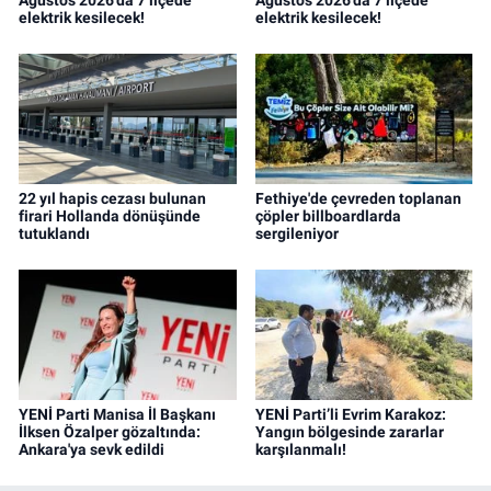
elektrik kesilecek!
elektrik kesilecek!
22 yıl hapis cezası bulunan
Fethiye'de çevreden toplanan
firari Hollanda dönüşünde
çöpler billboardlarda
tutuklandı
sergileniyor
YENİ Parti Manisa İl Başkanı
YENİ Parti’li Evrim Karakoz:
İlksen Özalper gözaltında:
Yangın bölgesinde zararlar
Ankara'ya sevk edildi
karşılanmalı!