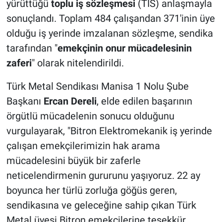
yürüttüğü
toplu iş sözleşmesi
(TİS)
anlaşmayla
sonuçlandı. Toplam 484 çalışandan 371'inin üye
olduğu iş yerinde imzalanan sözleşme, sendika
tarafından "
emekçinin onur mücadelesinin
zaferi
" olarak nitelendirildi.
Türk Metal Sendikası Manisa 1 Nolu Şube
Başkanı
Ercan Dereli
, elde edilen başarının
örgütlü mücadelenin sonucu olduğunu
vurgulayarak, "Bitron Elektromekanik iş yerinde
çalışan emekçilerimizin hak arama
mücadelesini büyük bir zaferle
neticelendirmenin gururunu yaşıyoruz. 22 ay
boyunca her türlü zorluğa göğüs geren,
sendikasına ve geleceğine sahip çıkan Türk
Metal üyesi Bitron emekçilerine teşekkür