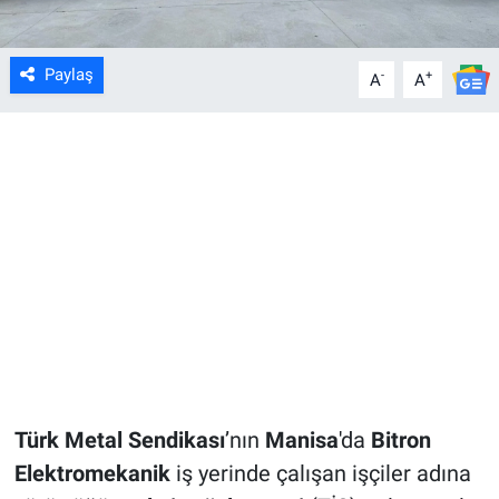
Paylaş
-
+
A
A
Türk Metal Sendikası
’nın
Manisa
'da
Bitron
Elektromekanik
iş yerinde çalışan işçiler adına