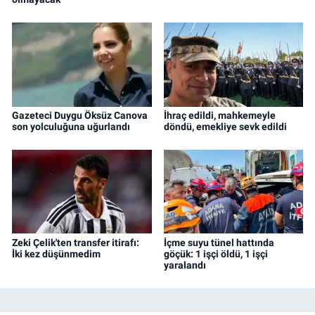
Gazeteci Duygu Öksüz Canova
İhraç edildi, mahkemeyle
son yolculuğuna uğurlandı
döndü, emekliye sevk edildi
Zeki Çelik'ten transfer itirafı:
İçme suyu tünel hattında
İki kez düşünmedim
göçük: 1 işçi öldü, 1 işçi
yaralandı