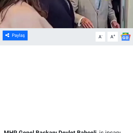
Paylaş
-
+
A
A
MHP Genel Başkanı Devlet Bahçeli
, iş insanı