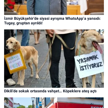
İzmir Büyükşehir’de siyasi ayrışma WhatsApp’a yansıdı:
Tugay, gruptan ayrıldı!
Dikili’de sokak ortasında vahşet… Köpeklere ateş açtı