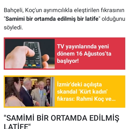
Bahçeli, Koç'un ayrımcılıkla eleştirilen fıkrasının
"
Samimi bir ortamda edilmiş bir latife
" olduğunu
söyledi.
TV yayınlarında yeni
dönem 16 Ağustos’ta
başlıyor!
İzmir’deki açılışta
skandal ‘Kürt kadın’
fıkrası: Rahmi Koç ve
Binali Yıldırım’a sert
tepki
"SAMİMİ BİR ORTAMDA EDİLMİŞ
LATİFE"