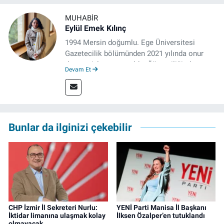
MUHABIR
Eylül Emek Kılınç
1994 Mersin doğumlu. Ege Üniversitesi
Gazetecilik bölümünden 2021 yılında onur
derecesiyle mezun oldu. Öğrenciliğinde
Devam Et
çeşitli mecralarda edindiği yarı-profesyonel
deneyimin dışında kapatılana kadar Artı TV
ve TELE1 TV Ankara bürolarında editör ve
kameraman olarak çalıştı. Meslek hayatını İz
Gazete'de sürdürüyor.
Bunlar da ilginizi çekebilir
CHP İzmir İl Sekreteri Nurlu:
YENİ Parti Manisa İl Başkanı
İktidar limanına ulaşmak kolay
İlksen Özalper’en tutuklandı
olmayacak