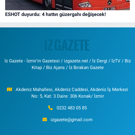
ESHOT duyurdu: 4 hattın güzergahı değişecek!
İz Gazete - İzmir'in Gazetesi / izgazete.net / İz Dergi / İzTV / Biz
Kitap / Biz Ajans / İz Bırakan Gazete
Akdeniz Mahallesi, Akdeniz Caddesi, Akdeniz İş Merkezi
No: 5, Kat: 3 Daire: 306 Konak/ İzmir
0232 483 05 85
izgazete@gmail.com