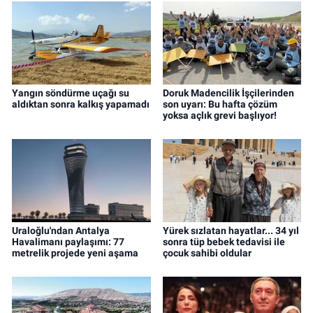
Yangın söndürme uçağı su
Doruk Madencilik İşçilerinden
aldıktan sonra kalkış yapamadı
son uyarı: Bu hafta çözüm
yoksa açlık grevi başlıyor!
Uraloğlu'ndan Antalya
Yürek sızlatan hayatlar... 34 yıl
Havalimanı paylaşımı: 77
sonra tüp bebek tedavisi ile
metrelik projede yeni aşama
çocuk sahibi oldular