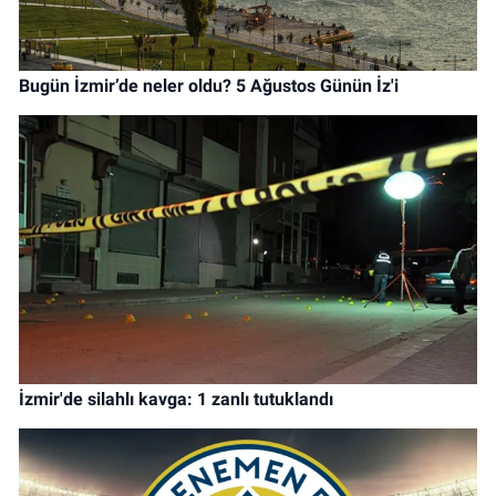
Bugün İzmir’de neler oldu? 5 Ağustos Günün İz'i
İzmir'de silahlı kavga: 1 zanlı tutuklandı