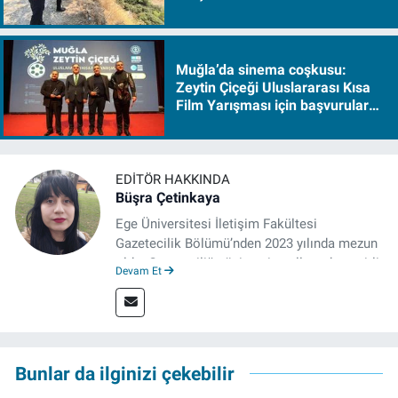
Muğla’da sinema coşkusu:
Zeytin Çiçeği Uluslararası Kısa
Film Yarışması için başvurular
başladı
EDITÖR HAKKINDA
Büşra Çetinkaya
Ege Üniversitesi İletişim Fakültesi
Gazetecilik Bölümü’nden 2023 yılında mezun
oldu. Gazeteciliğe üniversite yıllarında çeşitli
Devam Et
gazetelerde yaptığı stajlarla adım attı.
Meslek hayatına 2023'te İzmir'de başlayan
gazeteci, halen izgazete.net’te editör olarak
çalışmalarını sürdürüyor.
Bunlar da ilginizi çekebilir