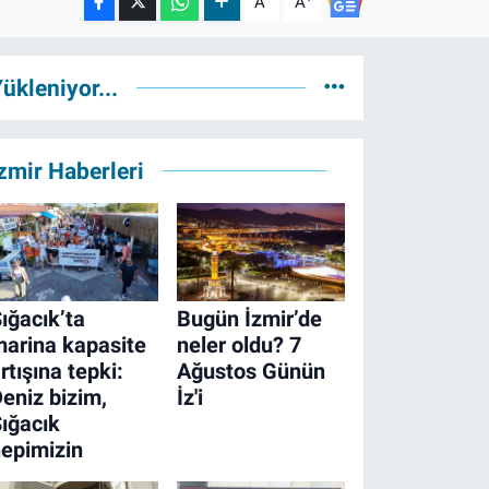
A
A
ükleniyor...
zmir Haberleri
ığacık’ta
Bugün İzmir’de
arina kapasite
neler oldu? 7
rtışına tepki:
Ağustos Günün
eniz bizim,
İz'i
ığacık
epimizin