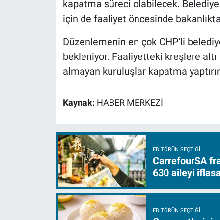
kapatma süreci olabilecek. Belediye
için de faaliyet öncesinde bakanlıkt
Düzenlemenin en çok CHP'li belediyel
bekleniyor. Faaliyetteki kreşlere alt
almayan kuruluşlar kapatma yaptırımı
Kaynak:
HABER MERKEZİ
EDITÖRÜN SEÇTIĞI
CarrefourSA fra
630 aileyi ifla
EDITÖRÜN SEÇTIĞI