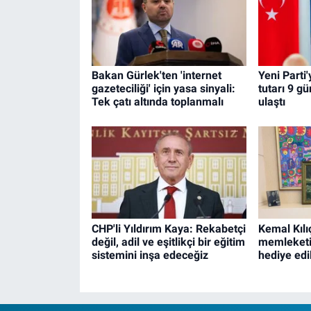
Bakan Gürlek'ten 'internet
Yeni Parti
gazeteciliği' için yasa sinyali:
tutarı 9 g
Tek çatı altında toplanmalı
ulaştı
CHP'li Yıldırım Kaya: Rekabetçi
Kemal Kılı
değil, adil ve eşitlikçi bir eğitim
memleketi 
sistemini inşa edeceğiz
hediye edi