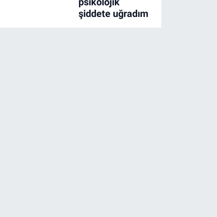
psikolojik
şiddete uğradım