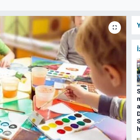
Y
İ
S
m
a
D
S
h