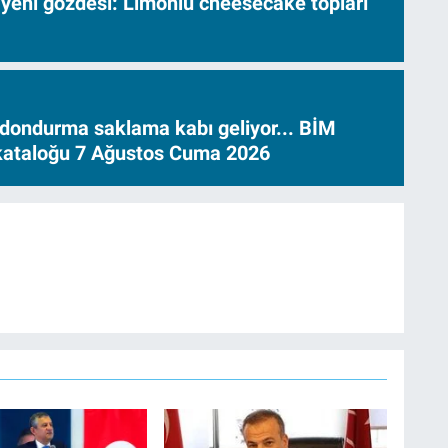
 yeni gözdesi: Limonlu cheesecake topları
dondurma saklama kabı geliyor... BİM
 kataloğu 7 Ağustos Cuma 2026