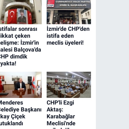
stifalar sonrası
İzmir'de CHP'den
ikkat çeken
istifa eden
elişme: İzmir'in
meclis üyeleri!
alesi Balçova'da
CHP dimdik
yakta!
Menderes
CHP'li Ezgi
elediye Başkanı
Aktaş:
lkay Çiçek
Karabağlar
utuklandı
Meclisi'nde