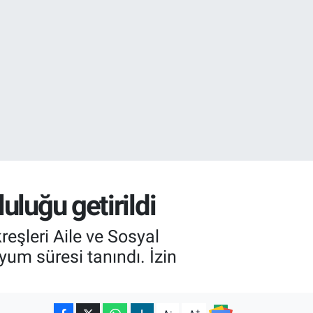
32
uluğu getirildi
eşleri Aile ve Sosyal
yum süresi tanındı. İzin
-
+