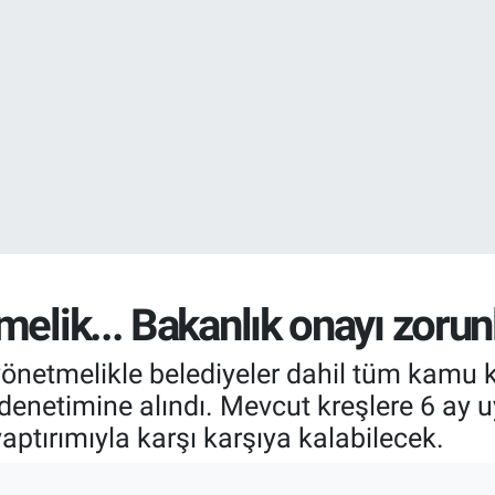
EURO
55,2510
%0.
elik... Bakanlık onayı zorunl
netmelikle belediyeler dahil tüm kamu kr
 denetimine alındı. Mevcut kreşlere 6 ay u
ptırımıyla karşı karşıya kalabilecek.