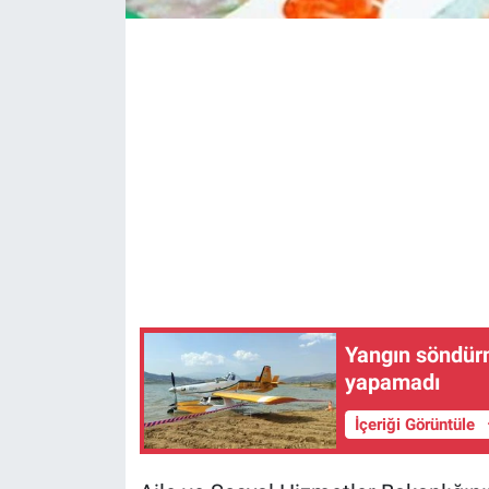
Yangın söndürm
yapamadı
İçeriği Görüntüle