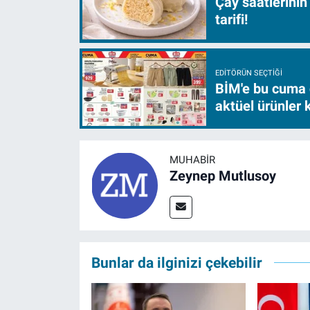
Çay saatlerinin
tarifi!
EDITÖRÜN SEÇTIĞI
BİM'e bu cuma 
aktüel ürünler
MUHABIR
Zeynep Mutlusoy
Bunlar da ilginizi çekebilir