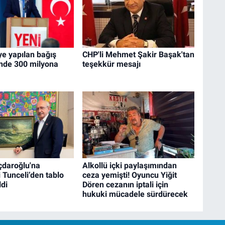
'ye yapılan bağış
CHP'li Mehmet Şakir Başak'tan
ünde 300 milyona
teşekkür mesajı
çdaroğlu'na
Alkollü içki paylaşımından
Tunceli’den tablo
ceza yemişti! Oyuncu Yiğit
ldi
Dören cezanın iptali için
hukuki mücadele sürdürecek