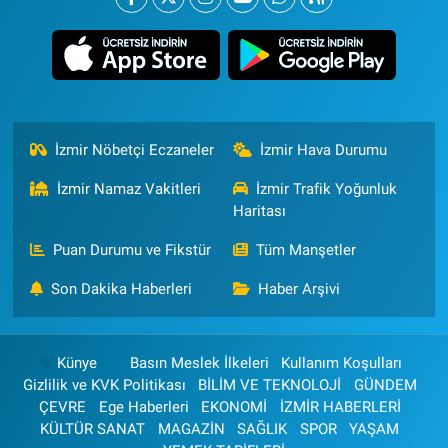
İzmir Nöbetçi Eczaneler
İzmir Hava Durumu
İzmir Namaz Vakitleri
İzmir Trafik Yoğunluk
Haritası
Puan Durumu ve Fikstür
Tüm Manşetler
Son Dakika Haberleri
Haber Arşivi
Künye
Basın Meslek İlkeleri
Kullanım Koşulları
Gizlilik ve KVK Politikası
BİLİM VE TEKNOLOJİ
GÜNDEM
ÇEVRE
Ege Haberleri
EKONOMİ
İZMİR HABERLERİ
KÜLTÜR SANAT
MAGAZİN
SAĞLIK
SPOR
YAŞAM