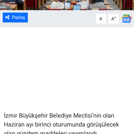
Paylaş
-
+
A
A
İzmir Büyükşehir Belediye Meclisi’nin olan
Haziran ayı birinci oturumunda görüşülecek
olan gündem maddeleri yayımlandı.