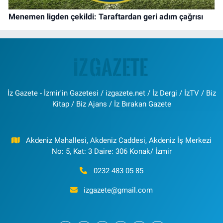
Menemen ligden çekildi: Taraftardan geri adım çağrısı
İz Gazete - İzmir'in Gazetesi / izgazete.net / İz Dergi / İzTV / Biz
Kitap / Biz Ajans / İz Bırakan Gazete
Akdeniz Mahallesi, Akdeniz Caddesi, Akdeniz İş Merkezi
No: 5, Kat: 3 Daire: 306 Konak/ İzmir
0232 483 05 85
izgazete@gmail.com