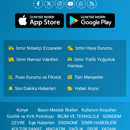
İzmir Nöbetçi Eczaneler
İzmir Hava Durumu
İzmir Namaz Vakitleri
İzmir Trafik Yoğunluk
Haritası
Puan Durumu ve Fikstür
Tüm Manşetler
Son Dakika Haberleri
Haber Arşivi
Künye
Basın Meslek İlkeleri
Kullanım Koşulları
Gizlilik ve KVK Politikası
BİLİM VE TEKNOLOJİ
GÜNDEM
ÇEVRE
Ege Haberleri
EKONOMİ
İZMİR HABERLERİ
KÜLTÜR SANAT
MAGAZİN
SAĞLIK
SPOR
YAŞAM