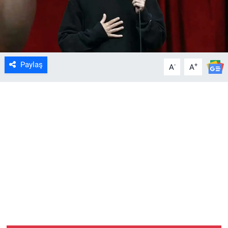
Paylaş
-
+
A
A