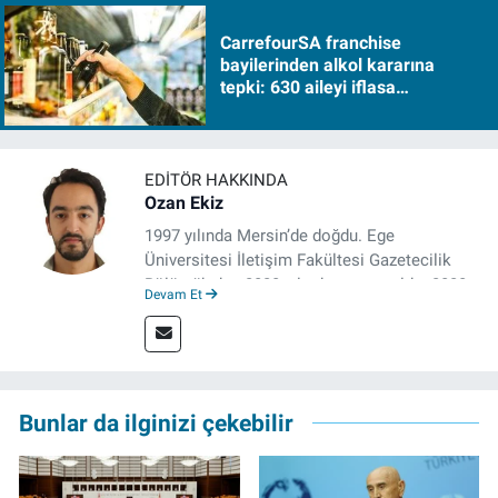
CarrefourSA franchise
bayilerinden alkol kararına
tepki: 630 aileyi iflasa
sürükleyecek!
EDITÖR HAKKINDA
Ozan Ekiz
1997 yılında Mersin’de doğdu. Ege
Üniversitesi İletişim Fakültesi Gazetecilik
Bölümü’nden 2020 yılında mezun oldu. 2020
Devam Et
yılından itibaren çeşitli kurumlarda haber
editörü, muhabir, rejisör olarak çalıştı.
Meslek hayatına İzmir’de başlayan gazeteci,
çalışma hayatına izgazete.net’te haber
editörü olarak devam etmekte.
Bunlar da ilginizi çekebilir