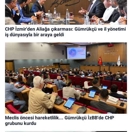
CHP İzmir'den Aliağa çıkarması: Gümrükçü ve il yönetimi
iş dünyasıyla bir araya geldi
Meclis öncesi hareketlilik... Gümrükçü İzBB'de CHP
grubunu kurdu