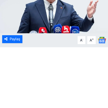
Paylaş
-
+
A
A