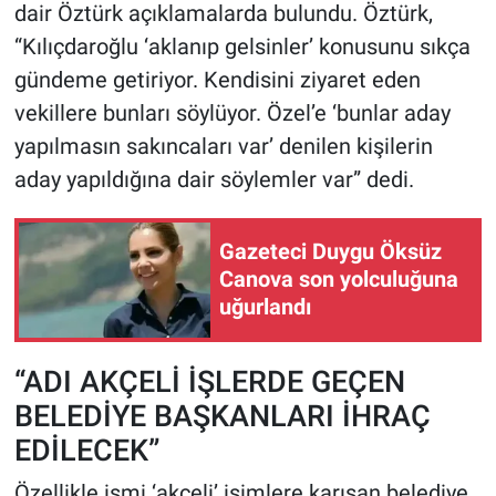
dair Öztürk açıklamalarda bulundu. Öztürk,
“Kılıçdaroğlu ‘aklanıp gelsinler’ konusunu sıkça
gündeme getiriyor. Kendisini ziyaret eden
vekillere bunları söylüyor. Özel’e ‘bunlar aday
yapılmasın sakıncaları var’ denilen kişilerin
aday yapıldığına dair söylemler var” dedi.
Gazeteci Duygu Öksüz
Canova son yolculuğuna
uğurlandı
“ADI AKÇELİ İŞLERDE GEÇEN
BELEDİYE BAŞKANLARI İHRAÇ
EDİLECEK”
Özellikle ismi ‘akçeli’ isimlere karışan belediye