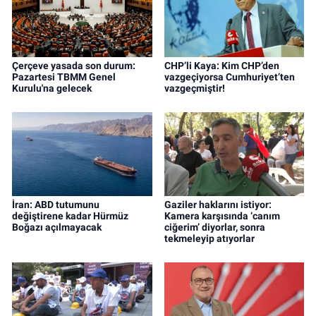
Çerçeve yasada son durum:
CHP’li Kaya: Kim CHP’den
Pazartesi TBMM Genel
vazgeçiyorsa Cumhuriyet’ten
Kurulu'na gelecek
vazgeçmiştir!
İran: ABD tutumunu
Gaziler haklarını istiyor:
değiştirene kadar Hürmüz
Kamera karşısında ‘canım
Boğazı açılmayacak
ciğerim’ diyorlar, sonra
tekmeleyip atıyorlar