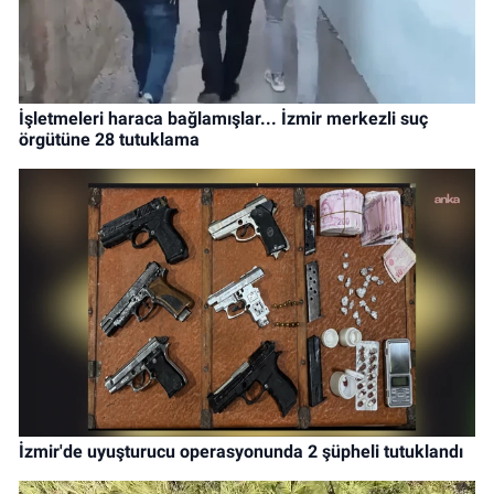
İşletmeleri haraca bağlamışlar... İzmir merkezli suç
örgütüne 28 tutuklama
İzmir'de uyuşturucu operasyonunda 2 şüpheli tutuklandı