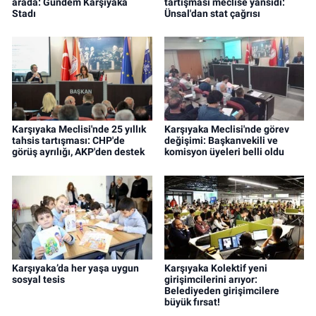
arada: Gündem Karşıyaka
tartışması meclise yansıdı:
Stadı
Ünsal'dan stat çağrısı
Karşıyaka Meclisi'nde 25 yıllık
Karşıyaka Meclisi'nde görev
tahsis tartışması: CHP'de
değişimi: Başkanvekili ve
görüş ayrılığı, AKP'den destek
komisyon üyeleri belli oldu
Karşıyaka’da her yaşa uygun
Karşıyaka Kolektif yeni
sosyal tesis
girişimcilerini arıyor:
Belediyeden girişimcilere
büyük fırsat!