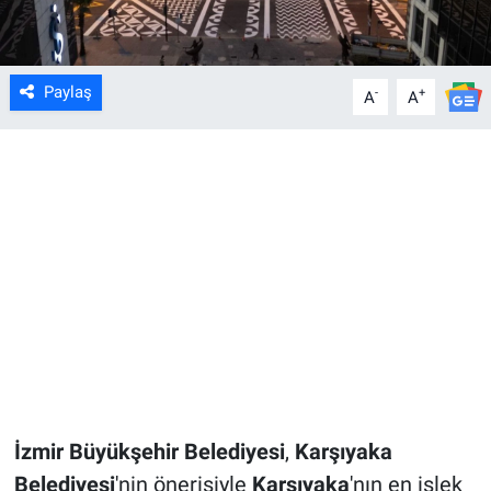
Paylaş
-
+
A
A
İzmir Büyükşehir Belediyesi
,
Karşıyaka
Belediyesi
'nin önerisiyle
Karşıyaka
'nın en işlek