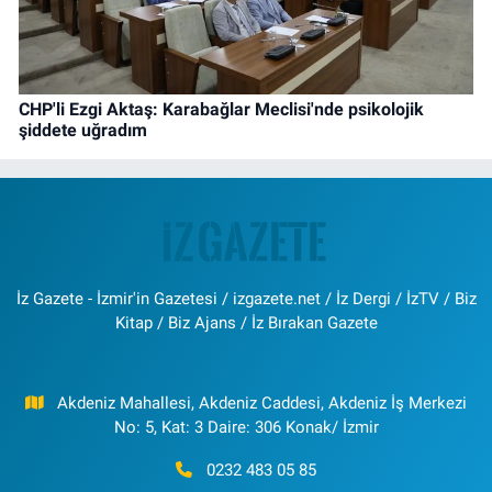
CHP'li Ezgi Aktaş: Karabağlar Meclisi'nde psikolojik
şiddete uğradım
İz Gazete - İzmir'in Gazetesi / izgazete.net / İz Dergi / İzTV / Biz
Kitap / Biz Ajans / İz Bırakan Gazete
Akdeniz Mahallesi, Akdeniz Caddesi, Akdeniz İş Merkezi
No: 5, Kat: 3 Daire: 306 Konak/ İzmir
0232 483 05 85