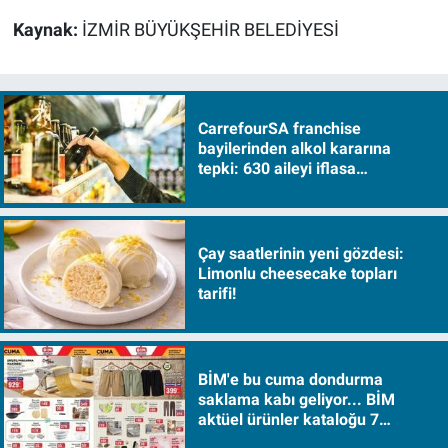
Kaynak:
İZMİR BÜYÜKŞEHİR BELEDİYESİ
CarrefourSA franchise
bayilerinden alkol kararına
tepki: 630 aileyi iflasa
sürükleyecek!
Çay saatlerinin yeni gözdesi:
Limonlu cheesecake topları
tarifi!
BİM'e bu cuma dondurma
saklama kabı geliyor... BİM
aktüel ürünler kataloğu 7
Ağustos Cuma 2026