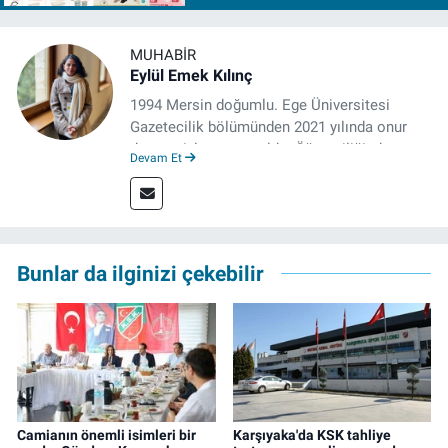
MUHABIR
Eylül Emek Kılınç
1994 Mersin doğumlu. Ege Üniversitesi
Gazetecilik bölümünden 2021 yılında onur
derecesiyle mezun oldu. Öğrenciliğinde
Devam Et
çeşitli mecralarda edindiği yarı-profesyonel
deneyimin dışında kapatılana kadar Artı TV
ve TELE1 TV Ankara bürolarında editör ve
kameraman olarak çalıştı. Meslek hayatını İz
Gazete'de sürdürüyor.
Bunlar da ilginizi çekebilir
Camianın önemli isimleri bir
Karşıyaka'da KSK tahliye