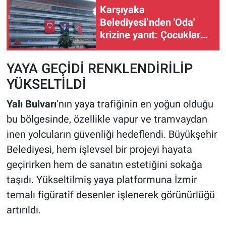
Karşıyaka
Belediyesi’nden 'Oda'
krizine yanıt: Çocuklar
için gelişim merkezine
dönüştürüldü
YAYA GEÇİDİ RENKLENDİRİLİP
YÜKSELTİLDİ
Yalı Bulvarı
’nın yaya trafiğinin en yoğun olduğu
bu bölgesinde, özellikle vapur ve tramvaydan
inen yolcuların güvenliği hedeflendi. Büyükşehir
Belediyesi, hem işlevsel bir projeyi hayata
geçirirken hem de sanatın estetiğini sokağa
taşıdı. Yükseltilmiş yaya platformuna İzmir
temalı figüratif desenler işlenerek görünürlüğü
artırıldı.