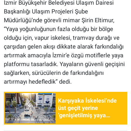
İzmir Büyükşehir Belediyesi Ulaşım Dairesi
Başkanlığı Ulaşım Projeleri Şube
Müdürlüğü’nde görevli mimar Şirin Eltimur,
“Yaya yoğunluğunun fazla olduğu bir bölge
olduğu için, vapur iskelesi, tramvay durağı ve
çarşıdan gelen akışı dikkate alarak farkındalığı
artırmak amacıyla İzmir’e özgü motiflerle yaya
platformu tasarladık. Yayaların güvenli geçişini
sağlarken, sürücülerin de farkındalığını
artırmayı hedefledik” dedi.
Karşıyaka İskelesi’nde
üst geçit yerine
‘genişletilmiş yaya
geçidi’ modeli