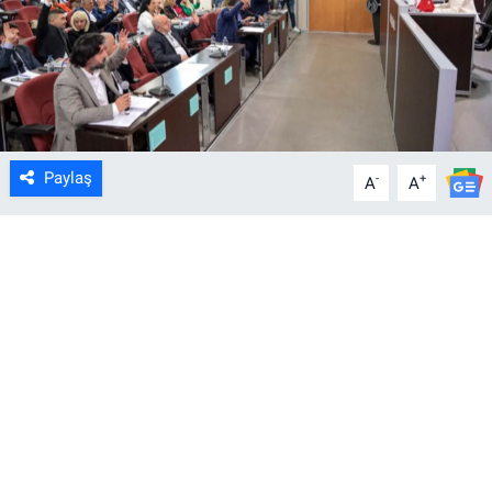
Paylaş
-
+
A
A