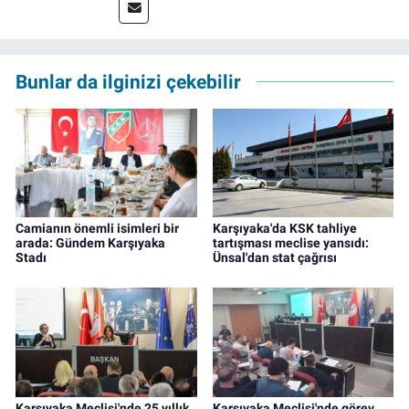
müdürü olarak devam ediyor.
Bunlar da ilginizi çekebilir
Camianın önemli isimleri bir
Karşıyaka'da KSK tahliye
arada: Gündem Karşıyaka
tartışması meclise yansıdı:
Stadı
Ünsal'dan stat çağrısı
Karşıyaka Meclisi'nde 25 yıllık
Karşıyaka Meclisi'nde görev