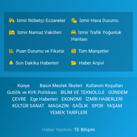
İzmir Nöbetçi Eczaneler
İzmir Hava Durumu
İzmir Namaz Vakitleri
İzmir Trafik Yoğunluk
Haritası
Puan Durumu ve Fikstür
Tüm Manşetler
Son Dakika Haberleri
Haber Arşivi
Künye
Basın Meslek İlkeleri
Kullanım Koşulları
Gizlilik ve KVK Politikası
BİLİM VE TEKNOLOJİ
GÜNDEM
ÇEVRE
Ege Haberleri
EKONOMİ
İZMİR HABERLERİ
KÜLTÜR SANAT
MAGAZİN
SAĞLIK
SPOR
YAŞAM
YEMEK TARİFLERİ
Haber Yazılımı:
TE Bilişim