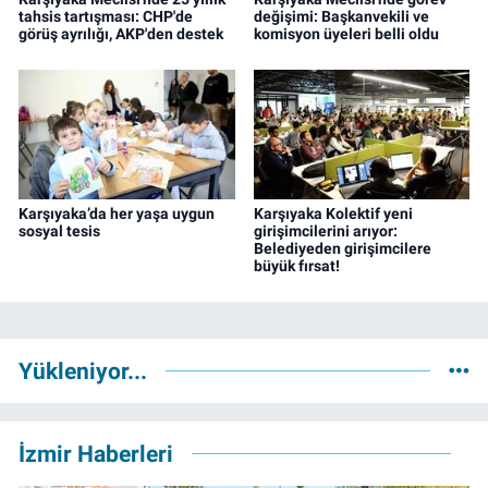
tahsis tartışması: CHP'de
değişimi: Başkanvekili ve
görüş ayrılığı, AKP'den destek
komisyon üyeleri belli oldu
Karşıyaka’da her yaşa uygun
Karşıyaka Kolektif yeni
sosyal tesis
girişimcilerini arıyor:
Belediyeden girişimcilere
büyük fırsat!
Yükleniyor...
İzmir Haberleri