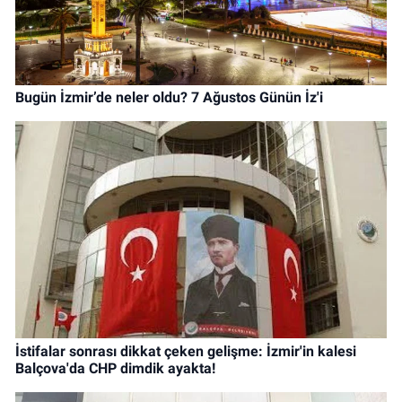
Bugün İzmir’de neler oldu? 7 Ağustos Günün İz'i
İstifalar sonrası dikkat çeken gelişme: İzmir'in kalesi
Balçova'da CHP dimdik ayakta!