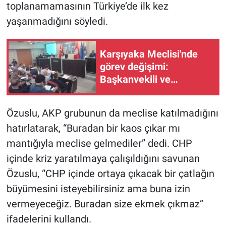
toplanamamasının Türkiye’de ilk kez
yaşanmadığını söyledi.
Karşıyaka Meclisi'nde
görev değişimi:
Başkanvekili ve
komisyon üyeleri belli
oldu
Özuslu, AKP grubunun da meclise katılmadığını
hatırlatarak, “Buradan bir kaos çıkar mı
mantığıyla meclise gelmediler” dedi. CHP
içinde kriz yaratılmaya çalışıldığını savunan
Özuslu, “CHP içinde ortaya çıkacak bir çatlağın
büyümesini isteyebilirsiniz ama buna izin
vermeyeceğiz. Buradan size ekmek çıkmaz”
ifadelerini kullandı.