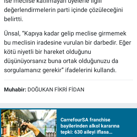
ise meclise katılmayan üyelerle ilgili
değerlendirmelerin parti içinde çözüleceğini
belirtti.
Ünsal, “Kapıya kadar gelip meclise girmemek
bu meclisin iradesine vurulan bir darbedir. Eğer
kötü niyetli bir hareket olduğunu
düşünüyorsanız buna ortak olduğunuzu da
sorgulamanız gerekir” ifadelerini kullandı.
Muhabir:
DOĞUKAN FİKRİ FİDAN
CarrefourSA franchise
bayilerinden alkol kararına
tepki: 630 aileyi iflasa