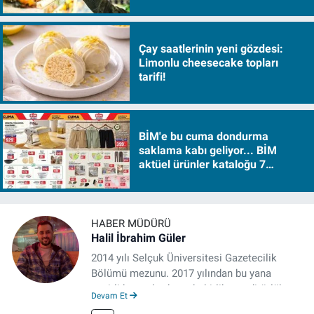
sürükleyecek!
Çay saatlerinin yeni gözdesi:
Limonlu cheesecake topları
tarifi!
BİM'e bu cuma dondurma
saklama kabı geliyor... BİM
aktüel ürünler kataloğu 7
Ağustos Cuma 2026
HABER MÜDÜRÜ
Halil İbrahim Güler
2014 yılı Selçuk Üniversitesi Gazetecilik
Bölümü mezunu. 2017 yılından bu yana
çeşitli kurumlarda muhabirlik ve editörlük
Devam Et
yaptı. Çalışma hayatına izgazete.net’te haber