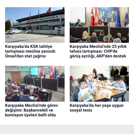
Karşıyaka'da KSK tahliye
Karşıyaka Meclisi'nde 25 yıllık
tartışması meclise yansıdı:
tahsis tartışması: CHP'de
Ünsal'dan stat çağrısı
görüş ayrılığı, AKP'den destek
Karşıyaka Meclisi'nde görev
Karşıyaka’da her yaşa uygun
değişimi: Başkanvekili ve
sosyal tesis
komisyon üyeleri belli oldu