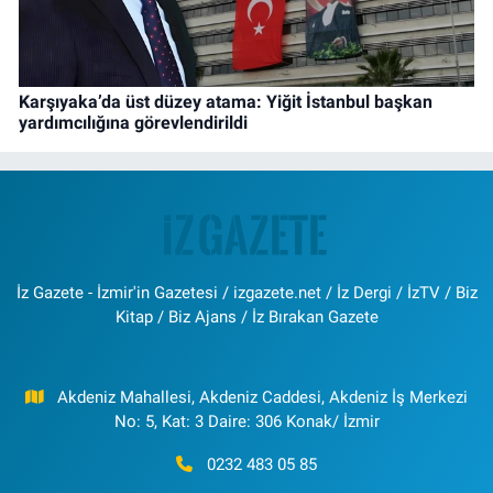
Karşıyaka’da üst düzey atama: Yiğit İstanbul başkan
yardımcılığına görevlendirildi
İz Gazete - İzmir'in Gazetesi / izgazete.net / İz Dergi / İzTV / Biz
Kitap / Biz Ajans / İz Bırakan Gazete
Akdeniz Mahallesi, Akdeniz Caddesi, Akdeniz İş Merkezi
No: 5, Kat: 3 Daire: 306 Konak/ İzmir
0232 483 05 85