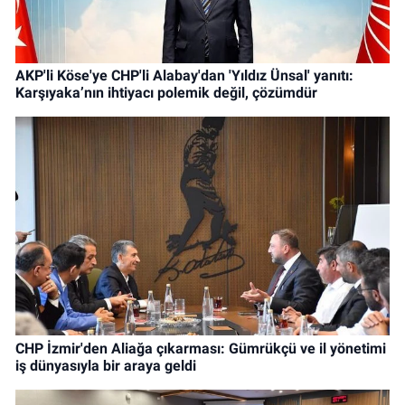
AKP'li Köse'ye CHP'li Alabay'dan 'Yıldız Ünsal' yanıtı:
Karşıyaka’nın ihtiyacı polemik değil, çözümdür
CHP İzmir'den Aliağa çıkarması: Gümrükçü ve il yönetimi
iş dünyasıyla bir araya geldi