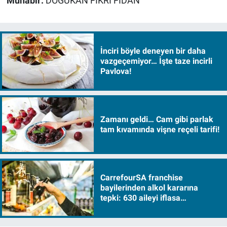
Muhabir:
DOĞUKAN FİKRİ FİDAN
İnciri böyle deneyen bir daha
vazgeçemiyor… İşte taze incirli
Pavlova!
Zamanı geldi… Cam gibi parlak
tam kıvamında vişne reçeli tarifi!
CarrefourSA franchise
bayilerinden alkol kararına
tepki: 630 aileyi iflasa
sürükleyecek!