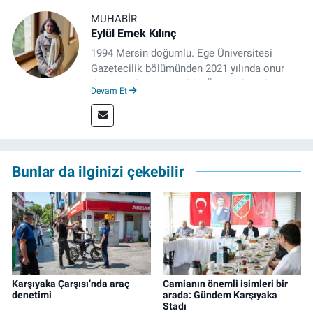
MUHABIR
Eylül Emek Kılınç
1994 Mersin doğumlu. Ege Üniversitesi
Gazetecilik bölümünden 2021 yılında onur
derecesiyle mezun oldu. Öğrenciliğinde
Devam Et
çeşitli mecralarda edindiği yarı-profesyonel
deneyimin dışında kapatılana kadar Artı TV
ve TELE1 TV Ankara bürolarında editör ve
kameraman olarak çalıştı. Meslek hayatını İz
Gazete'de sürdürüyor.
Bunlar da ilginizi çekebilir
Karşıyaka Çarşısı’nda araç
Camianın önemli isimleri bir
denetimi
arada: Gündem Karşıyaka
Stadı