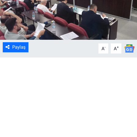
Paylaş
-
+
A
A