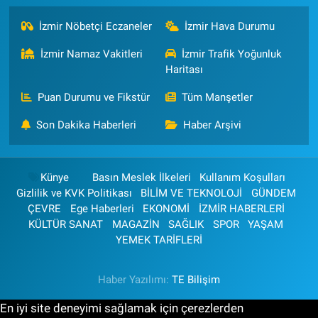
İzmir Nöbetçi Eczaneler
İzmir Hava Durumu
İzmir Namaz Vakitleri
İzmir Trafik Yoğunluk
Haritası
Puan Durumu ve Fikstür
Tüm Manşetler
Son Dakika Haberleri
Haber Arşivi
Künye
Basın Meslek İlkeleri
Kullanım Koşulları
Gizlilik ve KVK Politikası
BİLİM VE TEKNOLOJİ
GÜNDEM
ÇEVRE
Ege Haberleri
EKONOMİ
İZMİR HABERLERİ
KÜLTÜR SANAT
MAGAZİN
SAĞLIK
SPOR
YAŞAM
YEMEK TARİFLERİ
Haber Yazılımı:
TE Bilişim
En iyi site deneyimi sağlamak için çerezlerden