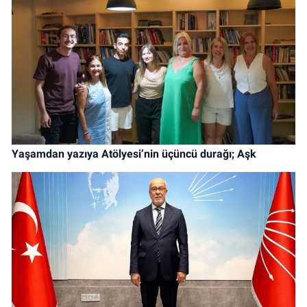
Yaşamdan yazıya Atölyesi’nin üçüncü durağı; Aşk