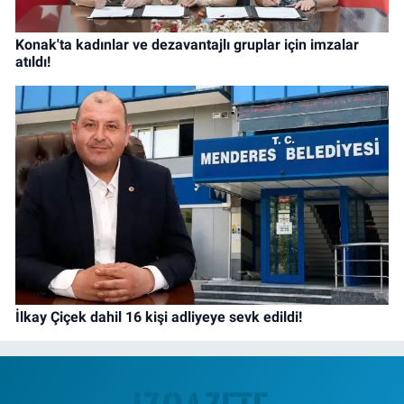
Konak'ta kadınlar ve dezavantajlı gruplar için imzalar
atıldı!
İlkay Çiçek dahil 16 kişi adliyeye sevk edildi!