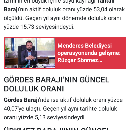
İzmir'in en büyük içme suyu kaynağı
Tahtalı
Barajı
’nın aktif doluluk oranı yüzde 53,04 olarak
ölçüldü. Geçen yıl aynı dönemde doluluk oranı
yüzde 15,73 seviyesindeydi.
Menderes Belediyesi
operasyonunda gelişme:
Rüzgar Sönmez
gözaltına alındı
GÖRDES BARAJI'NIN GÜNCEL
DOLULUK ORANI
Gördes Barajı
’nda ise aktif doluluk oranı yüzde
40,07'ye ulaştı. Geçen yıl aynı tarihte doluluk
oranı yüzde 5,13 seviyesindeydi.