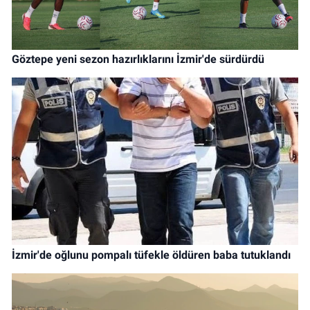
Göztepe yeni sezon hazırlıklarını İzmir'de sürdürdü
İzmir'de oğlunu pompalı tüfekle öldüren baba tutuklandı