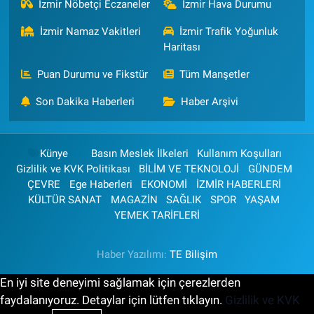
İzmir Nöbetçi Eczaneler
İzmir Hava Durumu
İzmir Namaz Vakitleri
İzmir Trafik Yoğunluk
Haritası
Puan Durumu ve Fikstür
Tüm Manşetler
Son Dakika Haberleri
Haber Arşivi
Künye
Basın Meslek İlkeleri
Kullanım Koşulları
Gizlilik ve KVK Politikası
BİLİM VE TEKNOLOJİ
GÜNDEM
ÇEVRE
Ege Haberleri
EKONOMİ
İZMİR HABERLERİ
KÜLTÜR SANAT
MAGAZİN
SAĞLIK
SPOR
YAŞAM
YEMEK TARİFLERİ
Haber Yazılımı:
TE Bilişim
En iyi site deneyimi sağlamak için çerezlerden
faydalanıyoruz. Detaylar için lütfen tıklayın.
Gizlilik ve KVK