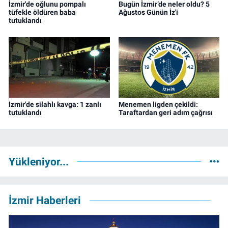
İzmir'de oğlunu pompalı
Bugün İzmir’de neler oldu? 5
tüfekle öldüren baba
Ağustos Günün İz'i
tutuklandı
İzmir'de silahlı kavga: 1 zanlı
Menemen ligden çekildi:
tutuklandı
Taraftardan geri adım çağrısı
Yükleniyor...
İzmir Haberleri