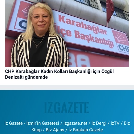
CHP Karabağlar Kadın Kolları Başkanlığı için Özgül
Denizaltı gündemde
İz Gazete - İzmir'in Gazetesi / izgazete.net / İz Dergi / İzTV / Biz
Kitap / Biz Ajans / İz Bırakan Gazete