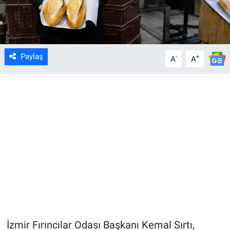
Paylaş
-
+
A
A
İzmir Fırıncılar Odası Başkanı Kemal Sırtı,