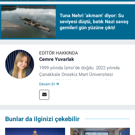
Tuna Nehri ‘akmam’ diyor: Su
seviyesi düştü, batık Nazi savaş
gemileri gün yüzüne çıktı!
EDITÖR HAKKINDA
Cemre Yuvarlak
1999 yılında İzmir’de doğdu. 2022 yılında
Çanakkale Onsekiz Mart Üniversitesi
Gazetecilik bölümünden mezun oldu.
Devam Et
Çanakkale’de Gazetecilik alanında tezli
Yüksek Lisansına devam eden gazeteci, 2022
yılında İzmir’de mesleğe başladı. Meslek
hayatı boyunca muhabirlik, editörlük ve
rejisörlük görevlerini üstlendi. Çalışma
Bunlar da ilginizi çekebilir
hayatına ise izgazete.net’te haber editörü
olarak devam ediyor.