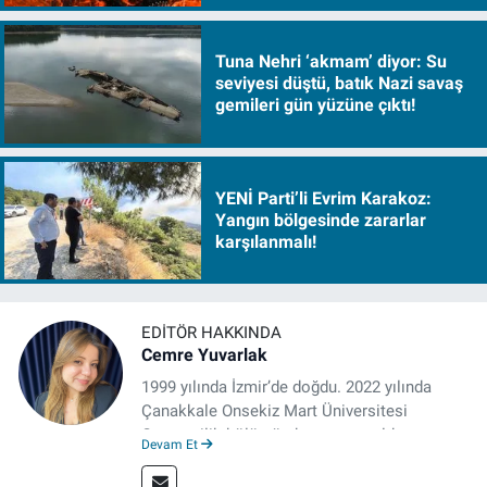
Tuna Nehri ‘akmam’ diyor: Su
seviyesi düştü, batık Nazi savaş
gemileri gün yüzüne çıktı!
YENİ Parti’li Evrim Karakoz:
Yangın bölgesinde zararlar
karşılanmalı!
EDITÖR HAKKINDA
Cemre Yuvarlak
1999 yılında İzmir’de doğdu. 2022 yılında
Çanakkale Onsekiz Mart Üniversitesi
Gazetecilik bölümünden mezun oldu.
Devam Et
Çanakkale’de Gazetecilik alanında tezli
Yüksek Lisansına devam eden gazeteci, 2022