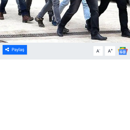
Paylaş
-
+
A
A