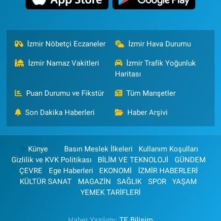
İzmir Nöbetçi Eczaneler
İzmir Hava Durumu
İzmir Namaz Vakitleri
İzmir Trafik Yoğunluk
Haritası
Puan Durumu ve Fikstür
Tüm Manşetler
Son Dakika Haberleri
Haber Arşivi
Künye
Basın Meslek İlkeleri
Kullanım Koşulları
Gizlilik ve KVK Politikası
BİLİM VE TEKNOLOJİ
GÜNDEM
ÇEVRE
Ege Haberleri
EKONOMİ
İZMİR HABERLERİ
KÜLTÜR SANAT
MAGAZİN
SAĞLIK
SPOR
YAŞAM
YEMEK TARİFLERİ
Haber Yazılımı:
TE Bilişim