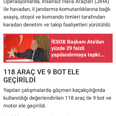
Operasyonlarda, İnsansız Hava Araçları (JİHA)
ile havadan, il jandarma komutanlıklarına bağlı
asayiş, otoyol ve komando timleri tarafından
karadan denetim ve takip faaliyetleri yürütüldü
İESOB Başkanı Ata'dan
yüzde 29 faizli
yapılandırmaya tepki:
Faizin faizini alan bu
sisteme karşıyız!
118 ARAÇ VE 9 BOT ELE
GEÇİRİLDİ
Yapılan çalışmalarda göçmen kaçakçılığında
kullanıldığı değerlendirilen 118 araç ile 9 bot ve
motor ele geçirildi.