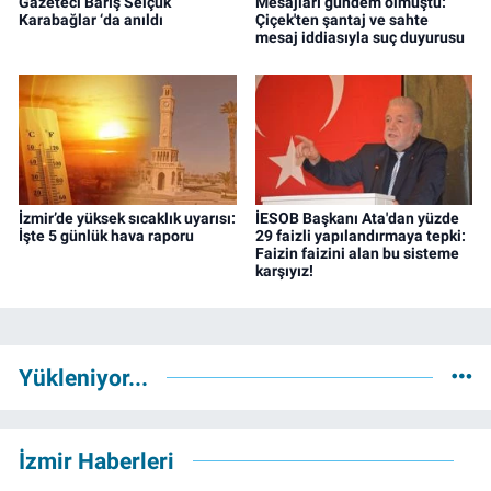
Gazeteci Barış Selçuk
Mesajları gündem olmuştu:
Karabağlar ‘da anıldı
Çiçek'ten şantaj ve sahte
mesaj iddiasıyla suç duyurusu
İzmir’de yüksek sıcaklık uyarısı:
İESOB Başkanı Ata'dan yüzde
İşte 5 günlük hava raporu
29 faizli yapılandırmaya tepki:
Faizin faizini alan bu sisteme
karşıyız!
Yükleniyor...
İzmir Haberleri