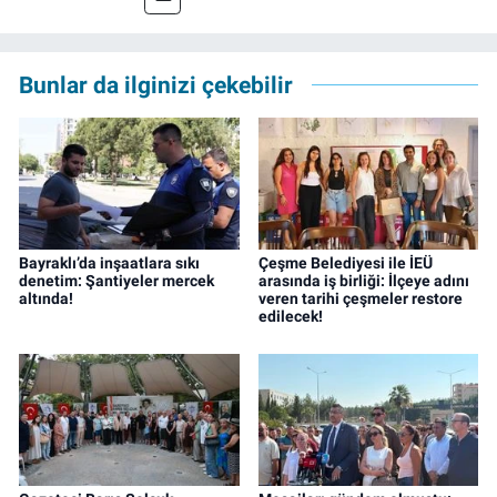
yılında İzmir’de mesleğe başladı. Meslek
hayatı boyunca muhabirlik, editörlük ve
rejisörlük görevlerini üstlendi. Çalışma
Bunlar da ilginizi çekebilir
hayatına ise izgazete.net’te haber editörü
olarak devam ediyor.
Bayraklı’da inşaatlara sıkı
Çeşme Belediyesi ile İEÜ
denetim: Şantiyeler mercek
arasında iş birliği: İlçeye adını
altında!
veren tarihi çeşmeler restore
edilecek!