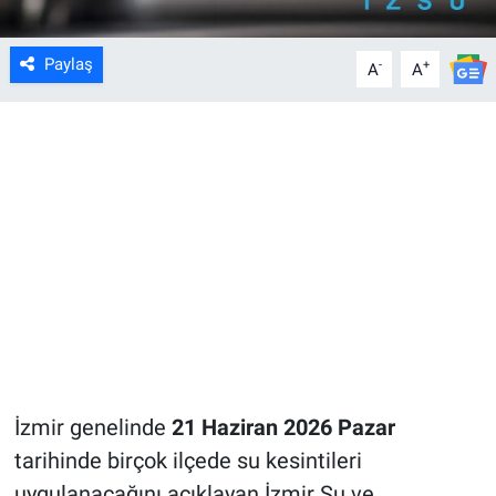
Paylaş
-
+
A
A
İzmir genelinde
21 Haziran 2026 Pazar
tarihinde birçok ilçede su kesintileri
uygulanacağını açıklayan İzmir Su ve