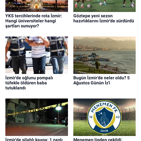
YKS tercihlerinde rota İzmir:
Göztepe yeni sezon
Hangi üniversiteler hangi
hazırlıklarını İzmir'de sürdürdü
şartları sunuyor?
İzmir'de oğlunu pompalı
Bugün İzmir’de neler oldu? 5
tüfekle öldüren baba
Ağustos Günün İz'i
tutuklandı
İzmir'de silahlı kavga: 1 zanlı
Menemen ligden çekildi: