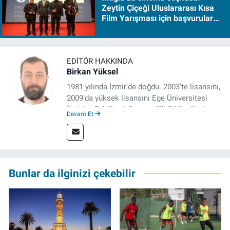
Zeytin Çiçeği Uluslararası Kısa
Film Yarışması için başvurular
başladı
EDITÖR HAKKINDA
Birkan Yüksel
1981 yılında İzmir'de doğdu. 2003'te lisansını,
2009'da yüksek lisansını Ege Üniversitesi
İletişim Fakültesi Gazetecilik Bölümü'nde
Devam Et
tamamladı. 2011 yılında yüksek lisans
tezinden hareketle yazdığı "İdeoloji ve
Gündelik Hayatta Milliyetçilik" adlı kitabı,
Genesis Yayınevi tarafından basıldı. 2022
yılından bu yana İz Gazete'de sayfa yapımcısı
Bunlar da ilginizi çekebilir
ve editör olarak görev yapmaktadır.