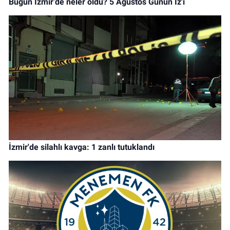
Bugün İzmir’de neler oldu? 5 Ağustos Günün İz'i
İzmir'de silahlı kavga: 1 zanlı tutuklandı