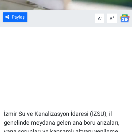
Paylaş
-
+
A
A
İzmir Su ve Kanalizasyon İdaresi (İZSU), il
genelinde meydana gelen ana boru arızaları,
vana sorunları ve kapsamlı altyapı yenileme