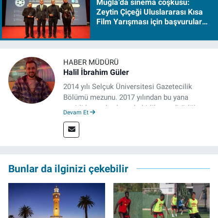
Muğla’da sinema coşkusu:
Zeytin Çiçeği Uluslararası Kısa
Film Yarışması için başvurular
başladı
HABER MÜDÜRÜ
Halil İbrahim Güler
2014 yılı Selçuk Üniversitesi Gazetecilik
Bölümü mezunu. 2017 yılından bu yana
çeşitli kurumlarda muhabirlik ve editörlük
Devam Et
yaptı. Çalışma hayatına izgazete.net’te haber
müdürü olarak devam ediyor.
Bunlar da ilginizi çekebilir