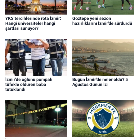
YKS tercihlerinde rota İzmir:
Göztepe yeni sezon
Hangi üniversiteler hangi
hazırlıklarını İzmir'de sürdürdü
şartları sunuyor?
İzmir'de oğlunu pompalı
Bugün İzmir’de neler oldu? 5
tüfekle öldüren baba
Ağustos Günün İz'i
tutuklandı