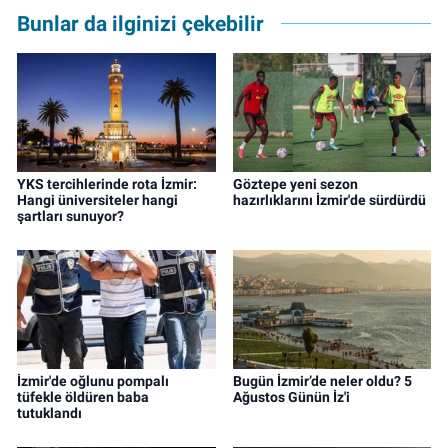
Bunlar da ilginizi çekebilir
YKS tercihlerinde rota İzmir:
Göztepe yeni sezon
Hangi üniversiteler hangi
hazırlıklarını İzmir'de sürdürdü
şartları sunuyor?
İzmir'de oğlunu pompalı
Bugün İzmir’de neler oldu? 5
tüfekle öldüren baba
Ağustos Günün İz'i
tutuklandı