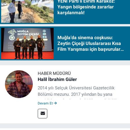
YENİ Parti’li Evrim Karakoz:
Yangın bölgesinde zararlar
karşılanmalı!
Muğla’da sinema coşkusu:
Zeytin Çiçeği Uluslararası Kısa
Film Yarışması için başvurular
başladı
HABER MÜDÜRÜ
Halil İbrahim Güler
2014 yılı Selçuk Üniversitesi Gazetecilik
Bölümü mezunu. 2017 yılından bu yana
çeşitli kurumlarda muhabirlik ve editörlük
Devam Et
yaptı. Çalışma hayatına izgazete.net’te haber
müdürü olarak devam ediyor.