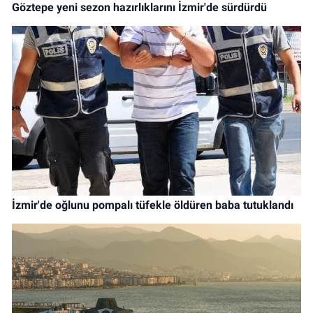
Göztepe yeni sezon hazırlıklarını İzmir'de sürdürdü
İzmir'de oğlunu pompalı tüfekle öldüren baba tutuklandı