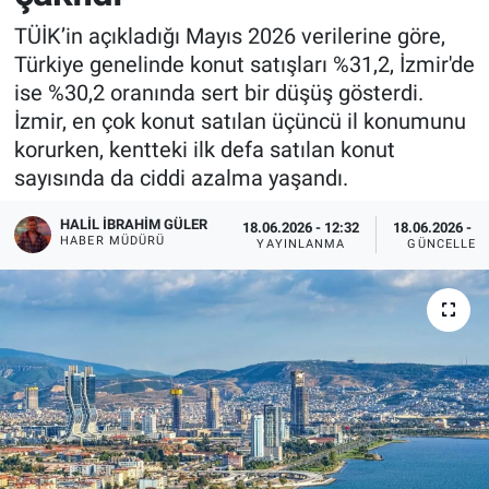
TÜİK’in açıkladığı Mayıs 2026 verilerine göre,
Türkiye genelinde konut satışları %31,2, İzmir'de
ise %30,2 oranında sert bir düşüş gösterdi.
İzmir, en çok konut satılan üçüncü il konumunu
korurken, kentteki ilk defa satılan konut
sayısında da ciddi azalma yaşandı.
HALIL İBRAHIM GÜLER
18.06.2026 - 12:32
18.06.2026 - 1
HABER MÜDÜRÜ
YAYINLANMA
GÜNCELLEM