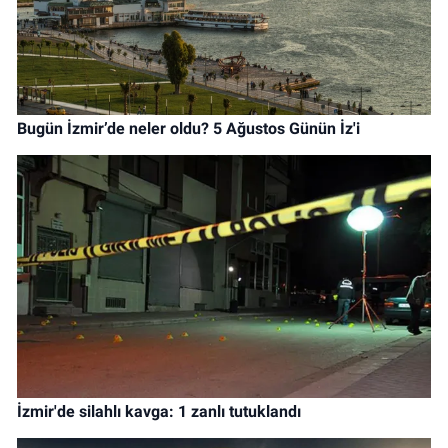
Bugün İzmir’de neler oldu? 5 Ağustos Günün İz'i
İzmir'de silahlı kavga: 1 zanlı tutuklandı