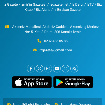
İz Gazete - İzmir'in Gazetesi / izgazete.net / İz Dergi / İzTV / Biz
Kitap / Biz Ajans / İz Bırakan Gazete
Akdeniz Mahallesi, Akdeniz Caddesi, Akdeniz İş Merkezi
No: 5, Kat: 3 Daire: 306 Konak/ İzmir
0232 483 05 85
izgazete@gmail.com
İzmir Nöbetçi Eczaneler
İzmir Hava Durumu