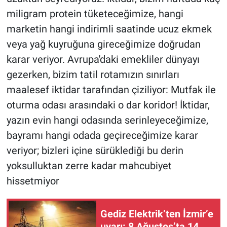
miligram protein tüketeceğimize, hangi
marketin hangi indirimli saatinde ucuz ekmek
veya yağ kuyruğuna gireceğimize doğrudan
karar veriyor. Avrupa'daki emekliler dünyayı
gezerken, bizim tatil rotamızın sınırları
maalesef iktidar tarafından çiziliyor: Mutfak ile
oturma odası arasındaki o dar koridor! İktidar,
yazın evin hangi odasında serinleyeceğimize,
bayramı hangi odada geçireceğimize karar
veriyor; bizleri içine sürüklediği bu derin
yoksulluktan zerre kadar mahcubiyet
hissetmiyor
Gediz Elektrik’ten İzmir’e
uyarı: 8 Ağustos’ta 14