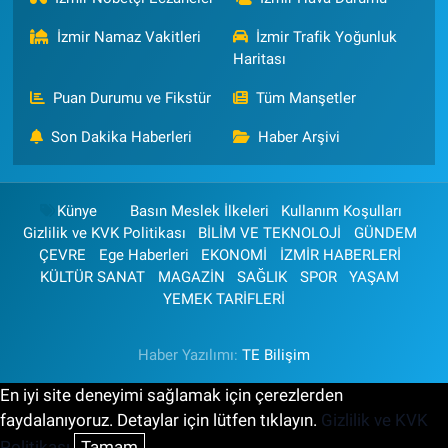
İzmir Namaz Vakitleri
İzmir Trafik Yoğunluk
Haritası
Puan Durumu ve Fikstür
Tüm Manşetler
Son Dakika Haberleri
Haber Arşivi
Künye
Basın Meslek İlkeleri
Kullanım Koşulları
Gizlilik ve KVK Politikası
BİLİM VE TEKNOLOJİ
GÜNDEM
ÇEVRE
Ege Haberleri
EKONOMİ
İZMİR HABERLERİ
KÜLTÜR SANAT
MAGAZİN
SAĞLIK
SPOR
YAŞAM
YEMEK TARİFLERİ
Haber Yazılımı:
TE Bilişim
En iyi site deneyimi sağlamak için çerezlerden
faydalanıyoruz. Detaylar için lütfen tıklayın.
Gizlilik ve KVK
Politikası
Tamam