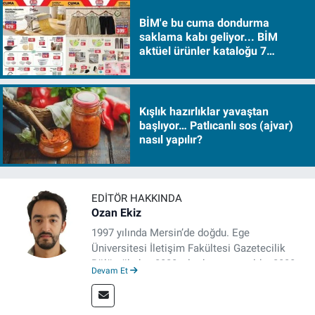
BİM'e bu cuma dondurma
saklama kabı geliyor... BİM
aktüel ürünler kataloğu 7
Ağustos Cuma 2026
Kışlık hazırlıklar yavaştan
başlıyor… Patlıcanlı sos (ajvar)
nasıl yapılır?
EDITÖR HAKKINDA
Ozan Ekiz
1997 yılında Mersin’de doğdu. Ege
Üniversitesi İletişim Fakültesi Gazetecilik
Bölümü’nden 2020 yılında mezun oldu. 2020
Devam Et
yılından itibaren çeşitli kurumlarda haber
editörü, muhabir, rejisör olarak çalıştı.
Meslek hayatına İzmir’de başlayan gazeteci,