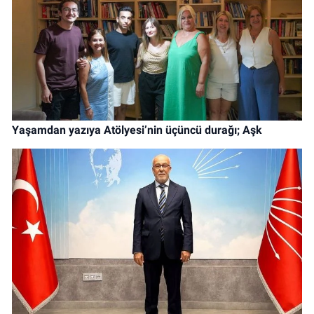
Yaşamdan yazıya Atölyesi’nin üçüncü durağı; Aşk