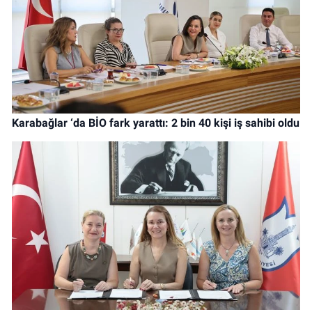
Karabağlar ‘da BİO fark yarattı: 2 bin 40 kişi iş sahibi oldu