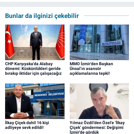
çalışma hayatına izgazete.net’te haber
editörü olarak devam etmekte.
Bunlar da ilginizi çekebilir
CHP Karşıyaka'da Alabay
MMO İzmir’den Başkan
dönemi: Küskünlükleri geride
Ünsal’ın asansör
bırakıp iktidar için çalışacağız
açıklamalarına tepki!
İlkay Çiçek dahil 16 kişi
Yılmaz Özdil’den Özel’e ‘İlkay
adliyeye sevk edildi!
Çiçek’ göndermesi: Değişimi
İzmir'de gördük