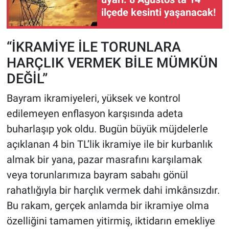
ilçede kesinti yaşanacak!
“İKRAMİYE İLE TORUNLARA
HARÇLIK VERMEK BİLE MÜMKÜN
DEĞİL”
Bayram ikramiyeleri, yüksek ve kontrol
edilemeyen enflasyon karşısında adeta
buharlaşıp yok oldu. Bugün büyük müjdelerle
açıklanan 4 bin TL’lik ikramiye ile bir kurbanlık
almak bir yana, pazar masrafını karşılamak
veya torunlarımıza bayram sabahı gönül
rahatlığıyla bir harçlık vermek dahi imkânsızdır.
Bu rakam, gerçek anlamda bir ikramiye olma
özelliğini tamamen yitirmiş, iktidarın emekliye