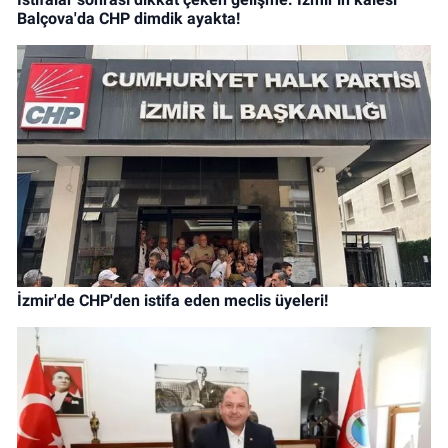
Balçova'da CHP dimdik ayakta!
İzmir'de CHP'den istifa eden meclis üyeleri!