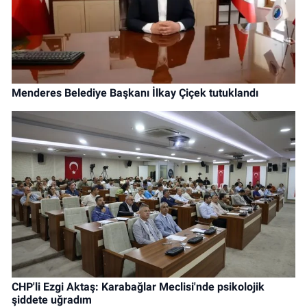
Menderes Belediye Başkanı İlkay Çiçek tutuklandı
CHP'li Ezgi Aktaş: Karabağlar Meclisi'nde psikolojik
şiddete uğradım