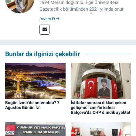
1994 Mersin doğumlu. Ege Üniversitesi
Gazetecilik bölümünden 2021 yılında onur
derecesiyle mezun oldu. Öğrenciliğinde
Devam Et
çeşitli mecralarda edindiği yarı-profesyonel
deneyimin dışında kapatılana kadar Artı TV
ve TELE1 TV Ankara bürolarında editör ve
kameraman olarak çalıştı. Meslek hayatını İz
Gazete'de sürdürüyor.
Bunlar da ilginizi çekebilir
Bugün İzmir’de neler oldu? 7
İstifalar sonrası dikkat çeken
Ağustos Günün İz'i
gelişme: İzmir'in kalesi
Balçova'da CHP dimdik ayakta!