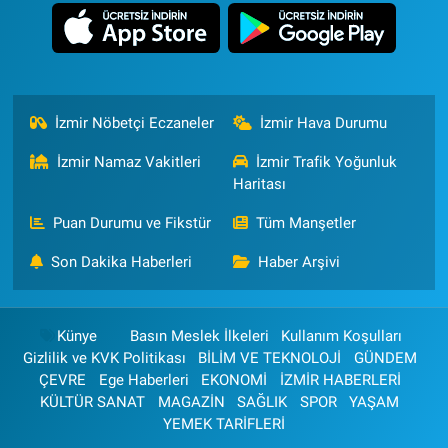
İzmir Nöbetçi Eczaneler
İzmir Hava Durumu
İzmir Namaz Vakitleri
İzmir Trafik Yoğunluk
Haritası
Puan Durumu ve Fikstür
Tüm Manşetler
Son Dakika Haberleri
Haber Arşivi
Künye
Basın Meslek İlkeleri
Kullanım Koşulları
Gizlilik ve KVK Politikası
BİLİM VE TEKNOLOJİ
GÜNDEM
ÇEVRE
Ege Haberleri
EKONOMİ
İZMİR HABERLERİ
KÜLTÜR SANAT
MAGAZİN
SAĞLIK
SPOR
YAŞAM
YEMEK TARİFLERİ