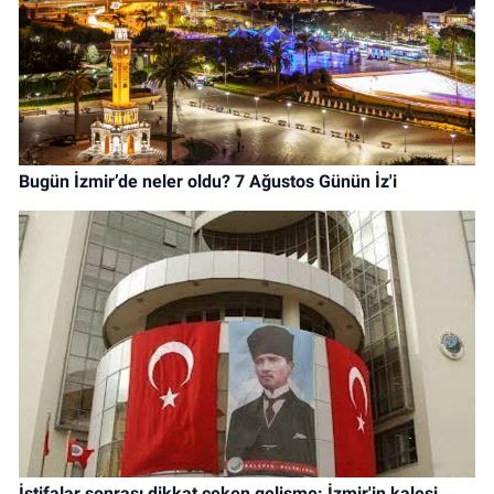
Bugün İzmir’de neler oldu? 7 Ağustos Günün İz'i
İstifalar sonrası dikkat çeken gelişme: İzmir'in kalesi