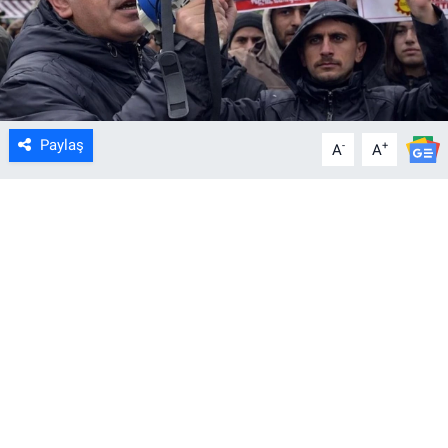
Paylaş
-
+
A
A