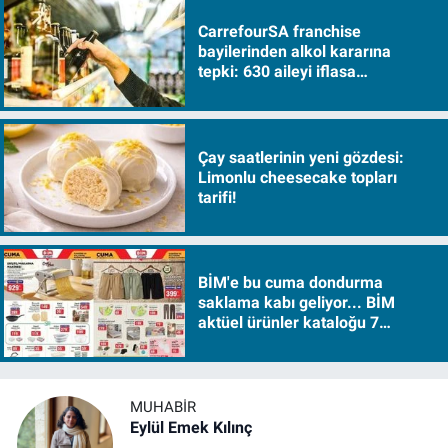
CarrefourSA franchise
bayilerinden alkol kararına
tepki: 630 aileyi iflasa
sürükleyecek!
Çay saatlerinin yeni gözdesi:
Limonlu cheesecake topları
tarifi!
BİM'e bu cuma dondurma
saklama kabı geliyor... BİM
aktüel ürünler kataloğu 7
Ağustos Cuma 2026
MUHABIR
Eylül Emek Kılınç