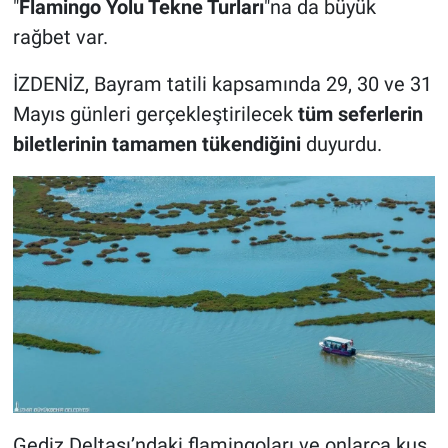
"
Flamingo Yolu Tekne Turları
"na da büyük
rağbet var.
İZDENİZ, Bayram tatili kapsamında 29, 30 ve 31
Mayıs günleri gerçekleştirilecek
tüm seferlerin
biletlerinin tamamen tükendiğini
duyurdu.
Gediz Deltası’ndaki flamingoları ve onlarca kuş