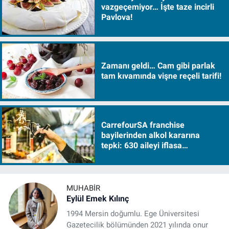
vazgeçemiyor… İşte taze incirli
Pavlova!
Zamanı geldi… Cam gibi parlak
tam kıvamında vişne reçeli tarifi!
CarrefourSA franchise
bayilerinden alkol kararına
tepki: 630 aileyi iflasa
sürükleyecek!
MUHABIR
Eylül Emek Kılınç
1994 Mersin doğumlu. Ege Üniversitesi
Gazetecilik bölümünden 2021 yılında onur