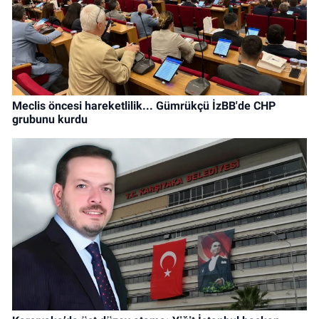
Meclis öncesi hareketlilik... Gümrükçü İzBB'de CHP
grubunu kurdu