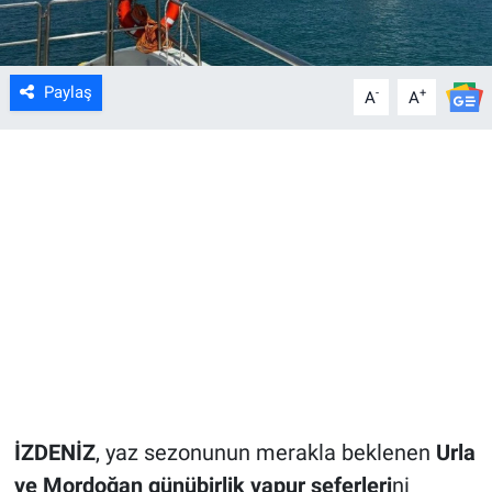
Paylaş
-
+
A
A
İZDENİZ
, yaz sezonunun merakla beklenen
Urla
ve Mordoğan günübirlik vapur seferleri
ni