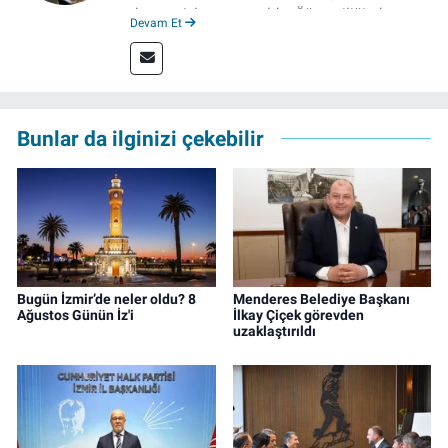
derecesiyle mezun oldu. Öğrenciliğinde
Devam Et
çeşitli mecralarda edindiği yarı-profesyonel
deneyimin dışında kapatılana kadar Artı TV
ve TELE1 TV Ankara bürolarında editör ve
kameraman olarak çalıştı. Meslek hayatını İz
Gazete'de sürdürüyor.
Bunlar da ilginizi çekebilir
Bugün İzmir’de neler oldu? 8
Menderes Belediye Başkanı
Ağustos Günün İz'i
İlkay Çiçek görevden
uzaklaştırıldı