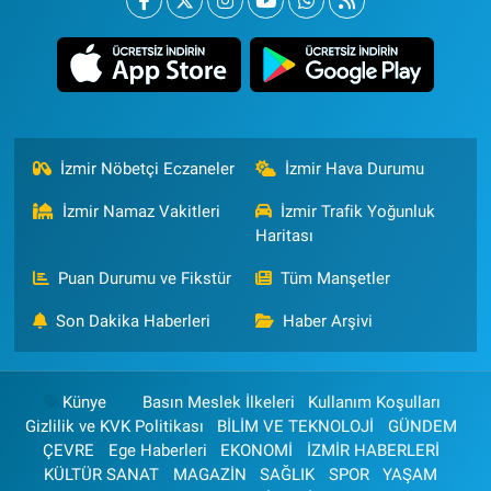
İzmir Nöbetçi Eczaneler
İzmir Hava Durumu
İzmir Namaz Vakitleri
İzmir Trafik Yoğunluk
Haritası
Puan Durumu ve Fikstür
Tüm Manşetler
Son Dakika Haberleri
Haber Arşivi
Künye
Basın Meslek İlkeleri
Kullanım Koşulları
Gizlilik ve KVK Politikası
BİLİM VE TEKNOLOJİ
GÜNDEM
ÇEVRE
Ege Haberleri
EKONOMİ
İZMİR HABERLERİ
KÜLTÜR SANAT
MAGAZİN
SAĞLIK
SPOR
YAŞAM