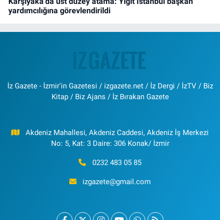
Karşıyaka’da üst düzey atama: Yiğit İstanbul başkan
yardımcılığına görevlendirildi
İz Gazete - İzmir'in Gazetesi / izgazete.net / İz Dergi / İzTV / Biz
Kitap / Biz Ajans / İz Bırakan Gazete
Akdeniz Mahallesi, Akdeniz Caddesi, Akdeniz İş Merkezi
No: 5, Kat: 3 Daire: 306 Konak/ İzmir
0232 483 05 85
izgazete@gmail.com