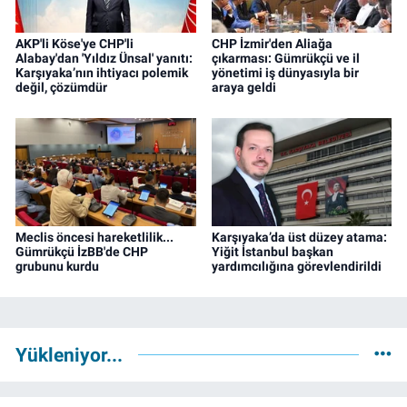
AKP'li Köse'ye CHP'li
CHP İzmir'den Aliağa
Alabay'dan 'Yıldız Ünsal' yanıtı:
çıkarması: Gümrükçü ve il
Karşıyaka’nın ihtiyacı polemik
yönetimi iş dünyasıyla bir
değil, çözümdür
araya geldi
Meclis öncesi hareketlilik...
Karşıyaka’da üst düzey atama:
Gümrükçü İzBB'de CHP
Yiğit İstanbul başkan
grubunu kurdu
yardımcılığına görevlendirildi
Yükleniyor...