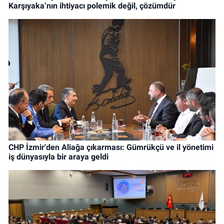
Karşıyaka’nın ihtiyacı polemik değil, çözümdür
CHP İzmir'den Aliağa çıkarması: Gümrükçü ve il yönetimi
iş dünyasıyla bir araya geldi