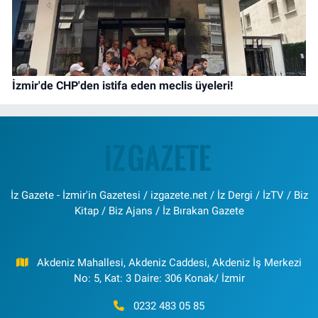
İzmir'de CHP'den istifa eden meclis üyeleri!
İz Gazete - İzmir'in Gazetesi / izgazete.net / İz Dergi / İzTV / Biz
Kitap / Biz Ajans / İz Bırakan Gazete
Akdeniz Mahallesi, Akdeniz Caddesi, Akdeniz İş Merkezi
No: 5, Kat: 3 Daire: 306 Konak/ İzmir
0232 483 05 85