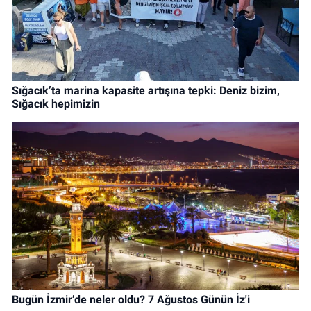
Sığacık’ta marina kapasite artışına tepki: Deniz bizim,
Sığacık hepimizin
Bugün İzmir’de neler oldu? 7 Ağustos Günün İz'i