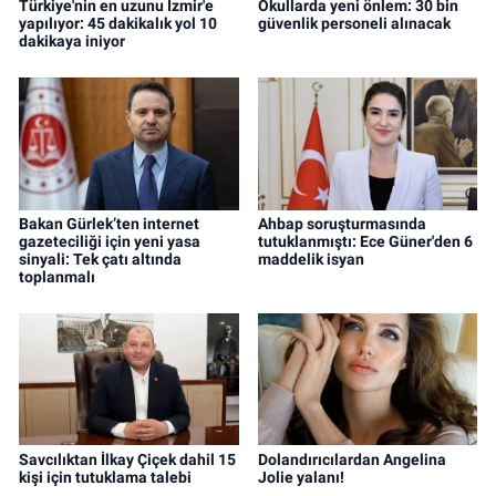
Türkiye'nin en uzunu İzmir'e
Okullarda yeni önlem: 30 bin
yapılıyor: 45 dakikalık yol 10
güvenlik personeli alınacak
dakikaya iniyor
Bakan Gürlek’ten internet
Ahbap soruşturmasında
gazeteciliği için yeni yasa
tutuklanmıştı: Ece Güner'den 6
sinyali: Tek çatı altında
maddelik isyan
toplanmalı
Savcılıktan İlkay Çiçek dahil 15
Dolandırıcılardan Angelina
kişi için tutuklama talebi
Jolie yalanı!