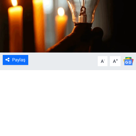
Paylaş
-
+
A
A