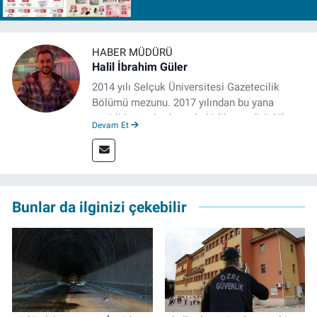
Ağustos Cuma 2026
HABER MÜDÜRÜ
Halil İbrahim Güler
2014 yılı Selçuk Üniversitesi Gazetecilik
Bölümü mezunu. 2017 yılından bu yana
çeşitli kurumlarda muhabirlik ve editörlük
Devam Et
yaptı. Çalışma hayatına izgazete.net’te haber
müdürü olarak devam ediyor.
Bunlar da ilginizi çekebilir