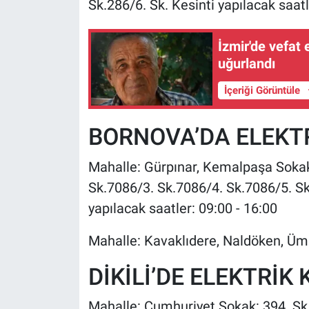
Sk.286/6. Sk. Kesinti yapılacak saatl
İzmir'de vefat
uğurlandı
İçeriği Görüntüle
BORNOVA’DA ELEKTR
Mahalle: Gürpınar, Kemalpaşa Sokak
Sk.7086/3. Sk.7086/4. Sk.7086/5. Sk
yapılacak saatler: 09:00 - 16:00
Mahalle: Kavaklıdere, Naldöken, Ümit
DİKİLİ’DE ELEKTRİK 
Mahalle: Cumhuriyet Sokak: 394. Sk.