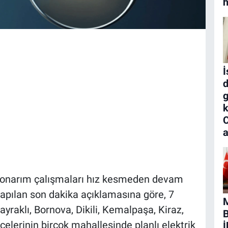
h
İ
d
g
k
a
e onarım çalışmaları hız kesmeden devam
 yapılan son dakika açıklamasına göre, 7
yraklı, Bornova, Dikili, Kemalpaşa, Kiraz,
B
elerinin birçok mahallesinde planlı elektrik
İ