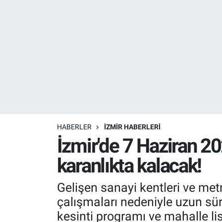
Resmi İlanlar
Resmi Reklam
YAŞAM
HABERLER
İZMİR HABERLERİ
İzmir'de 7 Haziran 20
karanlıkta kalacak!
Gelişen sanayi kentleri ve met
çalışmaları nedeniyle uzun sü
kesinti programı ve mahalle lis