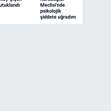
utuklandı
Meclisi'nde
psikolojik
şiddete uğradım