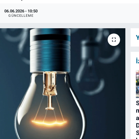
06.06.2026 - 10:50
GÜNCELLEME
Y
İ
S
m
a
D
S