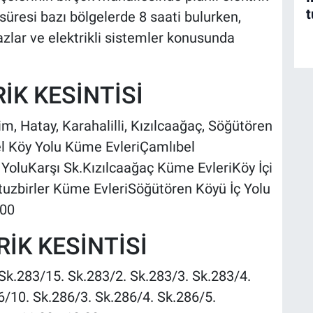
t
 süresi bazı bölgelerde 8 saati bulurken,
hazlar ve elektrikli sistemler konusunda
İK KESİNTİSİ
him, Hatay, Karahalilli, Kızılcaağaç, Söğütören
el Köy Yolu Küme EvleriÇamlıbel
i YoluKarşı Sk.Kızılcaağaç Küme EvleriKöy İçi
tuzbirler Küme EvleriSöğütören Köyü İç Yolu
:00
İK KESİNTİSİ
Sk.283/15. Sk.283/2. Sk.283/3. Sk.283/4.
6/10. Sk.286/3. Sk.286/4. Sk.286/5.