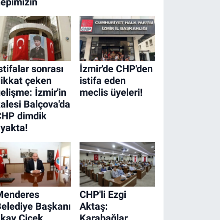
epimizin
stifalar sonrası
İzmir'de CHP'den
ikkat çeken
istifa eden
elişme: İzmir'in
meclis üyeleri!
alesi Balçova'da
CHP dimdik
yakta!
Menderes
CHP'li Ezgi
elediye Başkanı
Aktaş:
lkay Çiçek
Karabağlar