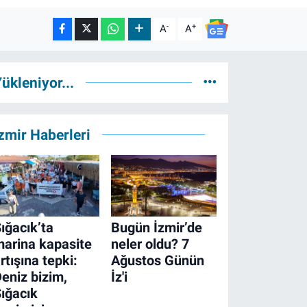
-
+
A
A
ükleniyor...
zmir Haberleri
ığacık’ta
Bugün İzmir’de
arina kapasite
neler oldu? 7
rtışına tepki:
Ağustos Günün
eniz bizim,
İz'i
ığacık