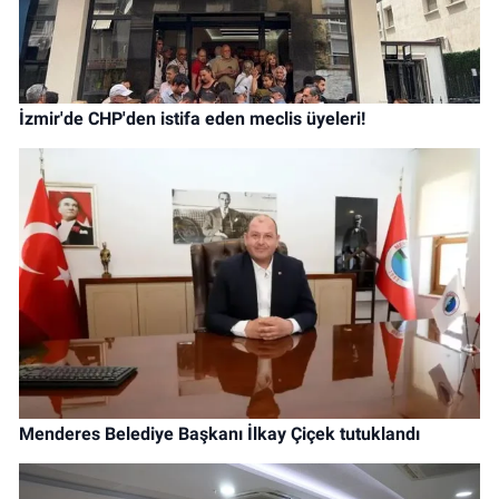
İzmir'de CHP'den istifa eden meclis üyeleri!
Menderes Belediye Başkanı İlkay Çiçek tutuklandı