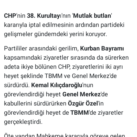
CHP
'nin
38. Kurultay
ı'nın '
Mutlak butlan
'
kararıyla iptal edilmesinin ardından partideki
gelişmeler gündemdeki yerini koruyor.
Partililer arasındaki gerilim,
Kurban Bayramı
kapsamındaki ziyaretler sırasında da sürerken
adeta ikiye bölünen CHP, ziyaretlerini iki ayrı
heyet şeklinde TBMM ve Genel Merkez'de
sürdürdü.
Kemal Kılıçdaroğlu
'nun
görevlendirdiği heyet
Genel Merkez
'de
kabullerini sürdürürken
Özgür Özel
'in
görevlendirdiği heyet de
TBMM
'de ziyaretler
gerçekleştirdi.
Öte yandan Mahkeme kararıyla göreve gelen