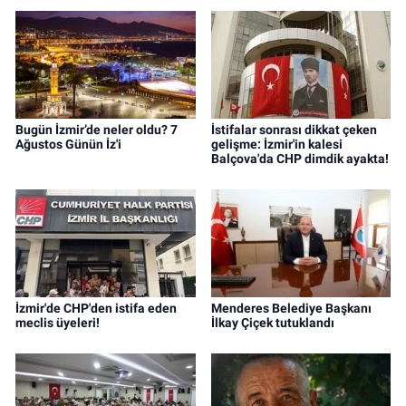
Bugün İzmir’de neler oldu? 7
İstifalar sonrası dikkat çeken
Ağustos Günün İz'i
gelişme: İzmir'in kalesi
Balçova'da CHP dimdik ayakta!
İzmir'de CHP'den istifa eden
Menderes Belediye Başkanı
meclis üyeleri!
İlkay Çiçek tutuklandı