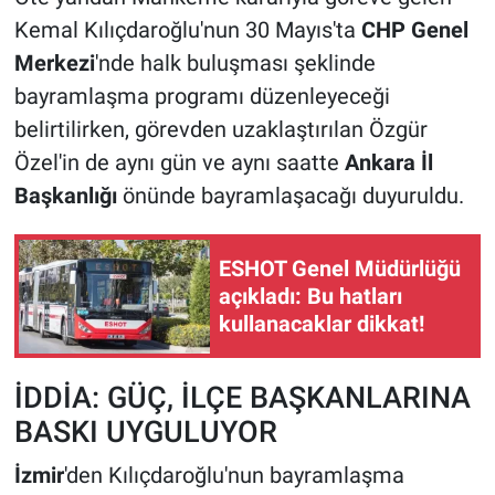
Kemal Kılıçdaroğlu'nun 30 Mayıs'ta
CHP Genel
Merkezi
'nde halk buluşması şeklinde
bayramlaşma programı düzenleyeceği
belirtilirken, görevden uzaklaştırılan Özgür
Özel'in de aynı gün ve aynı saatte
Ankara İl
Başkanlığı
önünde bayramlaşacağı duyuruldu.
ESHOT Genel Müdürlüğü
açıkladı: Bu hatları
kullanacaklar dikkat!
İDDİA: GÜÇ, İLÇE BAŞKANLARINA
BASKI UYGULUYOR
İzmir
'den Kılıçdaroğlu'nun bayramlaşma