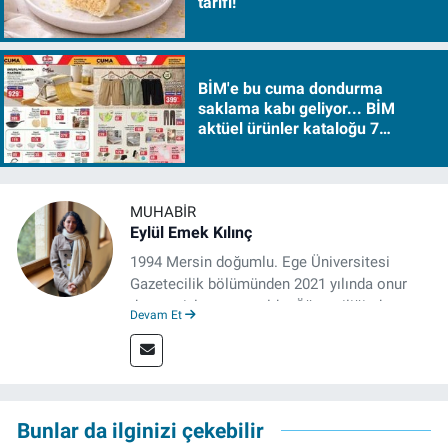
tarifi!
BİM'e bu cuma dondurma
saklama kabı geliyor... BİM
aktüel ürünler kataloğu 7
Ağustos Cuma 2026
MUHABIR
Eylül Emek Kılınç
1994 Mersin doğumlu. Ege Üniversitesi
Gazetecilik bölümünden 2021 yılında onur
derecesiyle mezun oldu. Öğrenciliğinde
Devam Et
çeşitli mecralarda edindiği yarı-profesyonel
deneyimin dışında kapatılana kadar Artı TV
ve TELE1 TV Ankara bürolarında editör ve
kameraman olarak çalıştı. Meslek hayatını İz
Gazete'de sürdürüyor.
Bunlar da ilginizi çekebilir