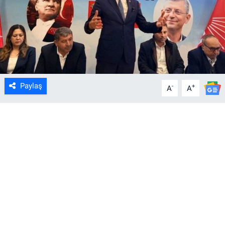
Paylaş
-
+
A
A