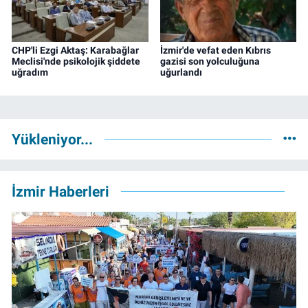
CHP'li Ezgi Aktaş: Karabağlar
İzmir'de vefat eden Kıbrıs
Meclisi'nde psikolojik şiddete
gazisi son yolculuğuna
uğradım
uğurlandı
Yükleniyor...
İzmir Haberleri