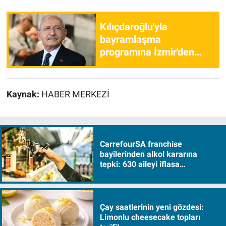
Kılıçdaroğlu'yla
bayramlaşma
programına İzmir'den
otobüs kaldırılacak
Kaynak:
HABER MERKEZİ
CarrefourSA franchise
bayilerinden alkol kararına
tepki: 630 aileyi iflasa
sürükleyecek!
Çay saatlerinin yeni gözdesi:
Limonlu cheesecake topları