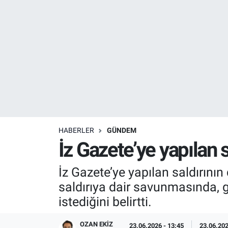
Resmi İlanlar
Resmi Reklam
YAŞAM
HABERLER
GÜNDEM
İz Gazete’ye yapılan s
İz Gazete’ye yapılan saldırının 
saldırıya dair savunmasında, 
istediğini belirtti.
OZAN EKIZ
23.06.2026 - 13:45
23.06.202