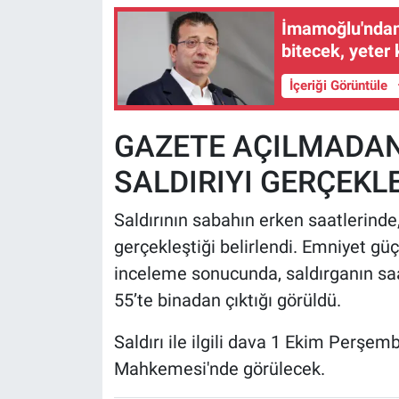
İmamoğlu'ndan 
bitecek, yeter 
İçeriği Görüntüle
GAZETE AÇILMADAN
SALDIRIYI GERÇEKL
Saldırının sabahın erken saatlerind
gerçekleştiği belirlendi. Emniyet gü
inceleme sonucunda, saldırganın saat
55’te binadan çıktığı görüldü.
Saldırı ile ilgili dava 1 Ekim Perşe
Mahkemesi'nde görülecek.