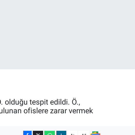
01
02
 olduğu tespit edildi. Ö.,
ulunan ofislere zarar vermek
-
+