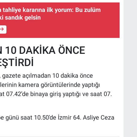
tahliye kararına ilk yorum: Bu zulüm
ki sandık gelsin
 10 DAKİKA ÖNCE
EŞTİRDİ
e, gazete açılmadan 10 dakika önce
çlerinin kamera görüntülerinde yaptığı
 07.42’de binaya giriş yaptığı ve saat 07.
mbe günü saat 10.50'de İzmir 64. Asliye Ceza