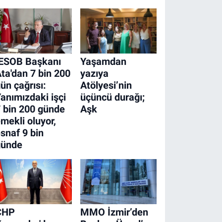
İESOB Başkanı
Yaşamdan
ta'dan 7 bin 200
yazıya
ün çağrısı:
Atölyesi’nin
anımızdaki işçi
üçüncü durağı;
 bin 200 günde
Aşk
mekli oluyor,
snaf 9 bin
günde
CHP
MMO İzmir’den