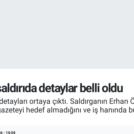
EURO
55,0265
%0.
STERLİN
64,1897
%0.
aldırıda detaylar belli oldu
detayları ortaya çıktı. Saldırganın Erhan Ö.
gazeteyi hedef almadığını ve iş hanında b
6 - 14:04