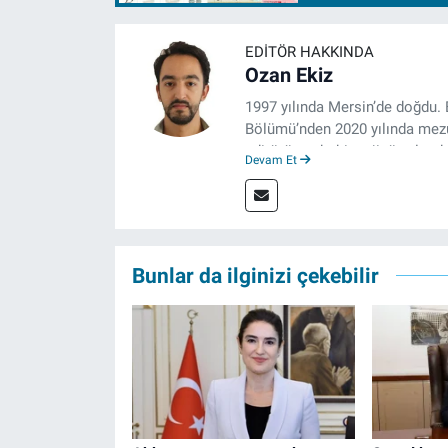
EDITÖR HAKKINDA
Ozan Ekiz
1997 yılında Mersin’de doğdu. 
Bölümü’nden 2020 yılında mezun
editörü, muhabir, rejisör olara
Devam Et
çalışma hayatına izgazete.net
Bunlar da ilginizi çekebilir