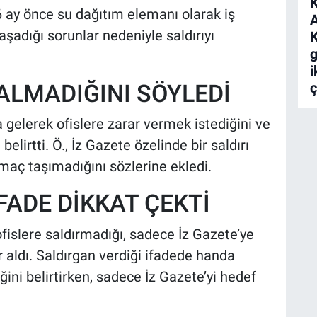
K
, 6 ay önce su dağıtım elemanı olarak iş
A
şadığı sorunlar nedeniyle saldırıyı
K
g
i
 ALMADIĞINI SÖYLEDİ
ç
a gelerek ofislere zarar vermek istediğini ve
belirtti. Ö., İz Gazete özelinde bir saldırı
maç taşımadığını sözlerine ekledi.
ADE DİKKAT ÇEKTİ
ofislere saldırmadığı, sadece İz Gazete’ye
r aldı. Saldırgan verdiği ifadede handa
ini belirtirken, sadece İz Gazete’yi hedef