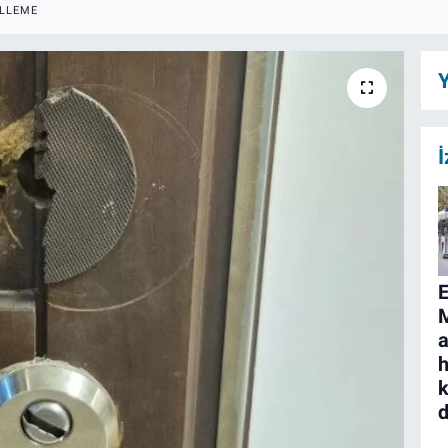
LLEME
Y
İ
a
h
k
d