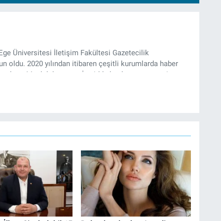
Ege Üniversitesi İletişim Fakültesi Gazetecilik
 oldu. 2020 yılından itibaren çeşitli kurumlarda haber
k çalıştı. Meslek hayatına İzmir’de başlayan gazeteci,
’te haber editörü olarak devam etmekte.