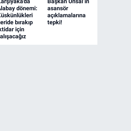
arşıyaka'da
Başkan Ünsal’ın
labay dönemi:
asansör
üskünlükleri
açıklamalarına
eride bırakıp
tepki!
ktidar için
alışacağız