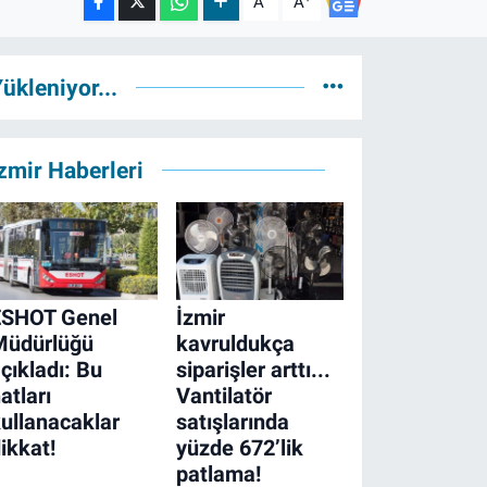
A
A
ükleniyor...
zmir Haberleri
ESHOT Genel
İzmir
Müdürlüğü
kavruldukça
çıkladı: Bu
siparişler arttı...
atları
Vantilatör
ullanacaklar
satışlarında
ikkat!
yüzde 672’lik
patlama!