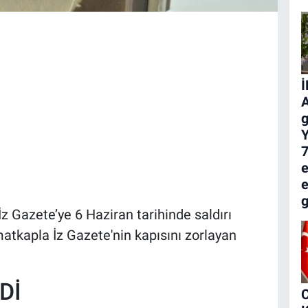
A
g
Y
7
e
e
z Gazete’ye 6 Haziran tarihinde saldırı
matkapla İz Gazete'nin kapısını zorlayan
Dİ