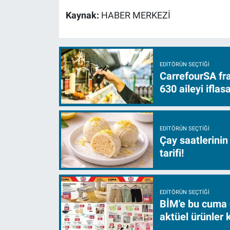
Kaynak:
HABER MERKEZİ
EDITÖRÜN SEÇTIĞI
CarrefourSA fra
630 aileyi ifla
EDITÖRÜN SEÇTIĞI
Çay saatlerinin
tarifi!
EDITÖRÜN SEÇTIĞI
BİM'e bu cuma 
aktüel ürünler