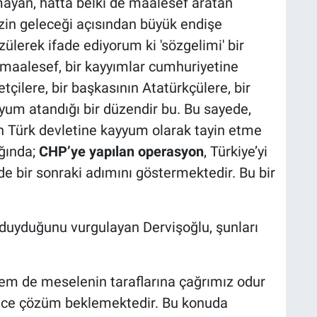
ayan, hatta belki de maalesef aratan
izin geleceği açısından büyük endişe
ülerek ifade ediyorum ki 'sözgelimi' bir
maalesef, bir kayyımlar cumhuriyetine
etçilere, bir başkasının Atatürkçülere, bir
um atandığı bir düzendir bu. Bu sayede,
n Türk devletine kayyum olarak tayin etme
ğında;
CHP’ye yapılan operasyon
, Türkiye’yi
e bir sonraki adımını göstermektedir. Bu bir
 duyduğunu vurgulayan Dervişoğlu, şunları
m de meselenin taraflarına çağrımız odur
n önce çözüm beklemektedir. Bu konuda