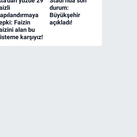
ta'dan yüzde 29
Stadı’nda son
aizli
durum:
apılandırmaya
Büyükşehir
epki: Faizin
açıkladı!
aizini alan bu
isteme karşıyız!