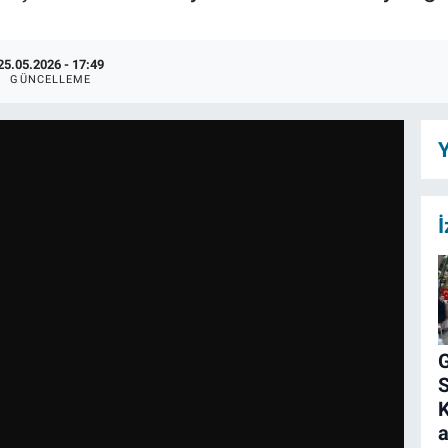
25.05.2026 - 17:49
GÜNCELLEME
Y
İ
G
K
a