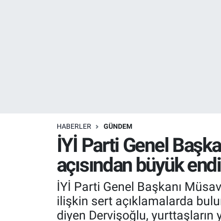
Resmi İlanlar
Resmi Reklam
YAŞAM
HABERLER
GÜNDEM
İYİ Parti Genel Başk
açısından büyük endi
İYİ Parti Genel Başkanı Müsav
ilişkin sert açıklamalarda bul
diyen Dervişoğlu, yurttaşları