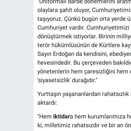
"Üniformalı darbe dönemlerini aratm
olaylara şahit oluyor, Cumhuriyetim
taşıyoruz. Çünkü bugün orta yerde üz
Cumhuriyet vardır. Cumhuriyetimizi 
dönüştürmek istiyorlar. Birinin milliy
terör hükümlüsünün de Kürtlere kayy
Sayın Erdoğan da kendisini, ebediye
hevesindedir. Bu çerçeveden bakıldı
yönetenlerin hem çaresizliğini hem d
'siyasetsizlik' durağıdır."
Yurttaşın yaşananlardan rahatsızlık
aktardı:
"Hem
iktidar
a hem kurumlarımıza he
ki, milletimiz rahatsızdır ve bir a