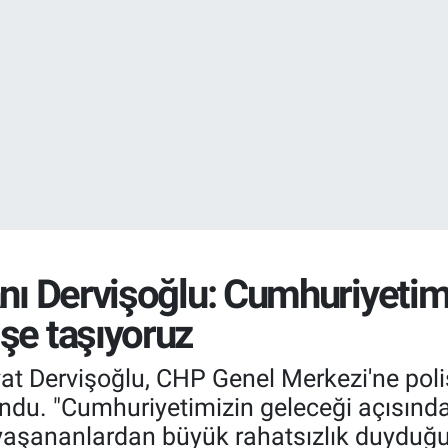
EURO
55,0700
%0
anı Dervişoğlu: Cumhuriyetim
şe taşıyoruz
at Dervişoğlu, CHP Genel Merkezi'ne poli
undu. "Cumhuriyetimizin geleceği açısınd
n yaşananlardan büyük rahatsızlık duydu