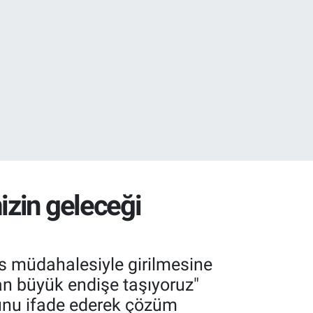
.1
izin geleceği
s müdahalesiyle girilmesine
an büyük endişe taşıyoruz"
ğunu ifade ederek çözüm