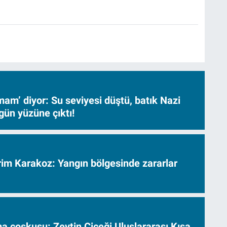
am’ diyor: Su seviyesi düştü, batık Nazi
gün yüzüne çıktı!
vrim Karakoz: Yangın bölgesinde zararlar
a coşkusu: Zeytin Çiçeği Uluslararası Kısa