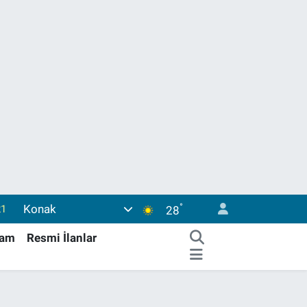
21
°
Konak
28
39
0
şam
Resmi İlanlar
66
06