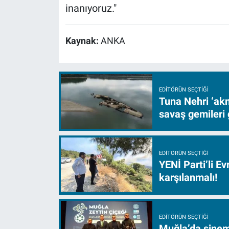
inanıyoruz."
Kaynak:
ANKA
EDITÖRÜN SEÇTIĞI
Tuna Nehri ‘akm
savaş gemileri 
EDITÖRÜN SEÇTIĞI
YENİ Parti’li E
karşılanmalı!
EDITÖRÜN SEÇTIĞI
Muğla’da sinem