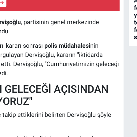
A
f
y
rvişoğlu
, partisinin genel merkezinde
t
f
ndu.
s
an
' kararı sonrası
polis müdahalesi
nin
ulayan Dervişoğlu, kararın "iktidarda
 etti. Dervişoğlu, "Cumhuriyetimizin geleceği
di.
 GELECEĞİ AÇISINDAN
YORUZ"
 takip ettiklerini belirten Dervişoğlu şöyle