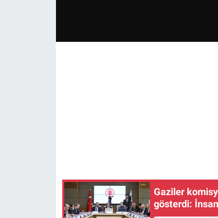
Gaziler komisy
gösterdi: İnsa