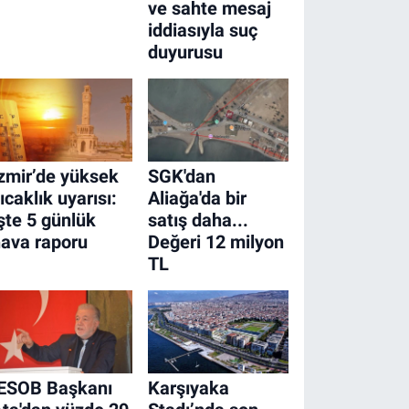
ve sahte mesaj
iddiasıyla suç
duyurusu
zmir’de yüksek
SGK'dan
ıcaklık uyarısı:
Aliağa'da bir
şte 5 günlük
satış daha...
ava raporu
Değeri 12 milyon
TL
İESOB Başkanı
Karşıyaka