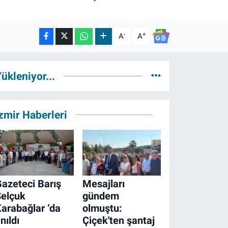
-
+
A
A
ükleniyor...
zmir Haberleri
azeteci Barış
Mesajları
Selçuk
gündem
arabağlar ‘da
olmuştu:
nıldı
Çiçek'ten şantaj