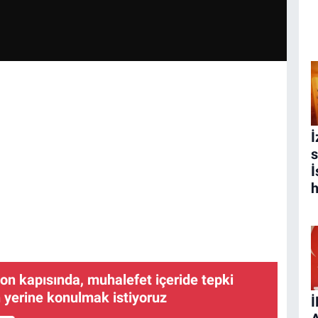
İ
s
İ
h
on kapısında, muhalefet içeride tepki
n yerine konulmak istiyoruz