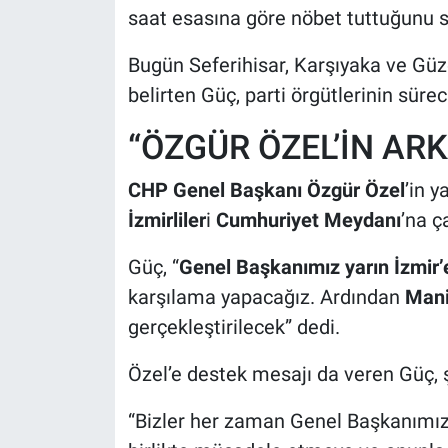
saat esasına göre nöbet tuttuğunu s
Bugün Seferihisar, Karşıyaka ve Güz
belirten Güç, parti örgütlerinin sürec
“ÖZGÜR ÖZEL’İN AR
CHP Genel Başkanı Özgür Özel
’in y
İzmirliler
i
Cumhuriyet Meydanı
’na ç
Güç, “
Genel Başkanımız yarın İzmir’e
karşılama yapacağız. Ardından
Man
gerçekleştirilecek” dedi.
Özel’e destek mesajı da veren Güç, şu
“Bizler her zaman Genel Başkanımı