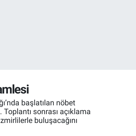
02
.2
amlesi
ğı’nda başlatılan nöbet
ı. Toplantı sonrası açıklama
mirlilerle buluşacağını