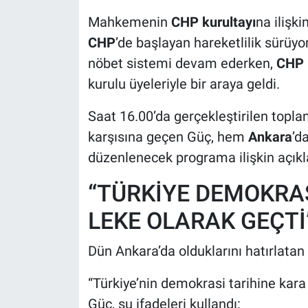
Mahkemenin
CHP kurultayı
na ilişk
CHP
’de başlayan hareketlilik sürüyo
nöbet sistemi devam ederken,
CHP 
kurulu üyeleriyle bir araya geldi.
Saat 16.00’da gerçekleştirilen topla
karşısına geçen Güç, hem
Ankara
’d
düzenlenecek programa ilişkin açık
“TÜRKİYE DEMOKRAS
LEKE OLARAK GEÇTİ
Dün Ankara’da olduklarını hatırlatan 
“Türkiye’nin demokrasi tarihine kara 
Güç, şu ifadeleri kullandı: