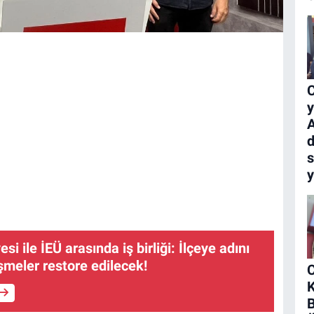
C
y
A
s
i ile İEÜ arasında iş birliği: İlçeye adını
şmeler restore edilecek!
K
B