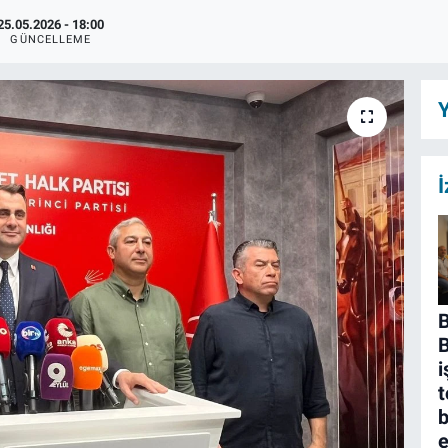
25.05.2026 - 18:00
GÜNCELLEME
Y
İ
B
i
t
b
e