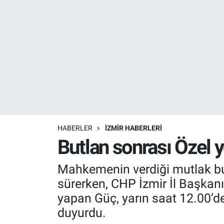
Resmi İlanlar
Resmi Reklam
YAŞAM
HABERLER
İZMİR HABERLERİ
Butlan sonrası Özel 
Mahkemenin verdiği mutlak but
sürerken, CHP İzmir İl Başkanı
yapan Güç, yarın saat 12.00’d
duyurdu.