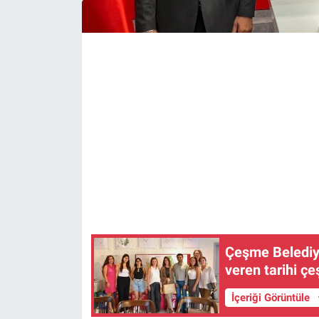
Çeşme Belediyes
veren tarihi çe
İçeriği Görüntüle