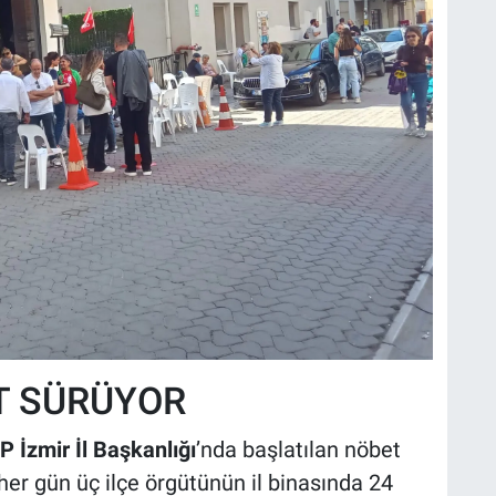
T SÜRÜYOR
 İzmir İl Başkanlığı
’nda başlatılan nöbet
 her gün üç ilçe örgütünün il binasında 24