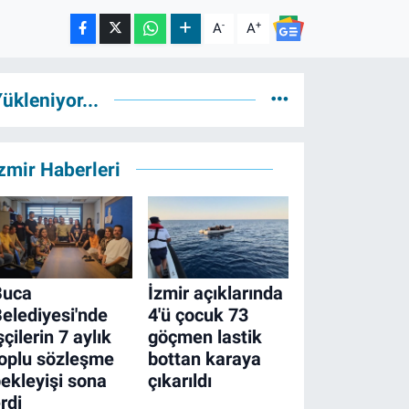
-
+
A
A
ükleniyor...
zmir Haberleri
Buca
İzmir açıklarında
elediyesi'nde
4'ü çocuk 73
şçilerin 7 aylık
göçmen lastik
oplu sözleşme
bottan karaya
ekleyişi sona
çıkarıldı
rdi