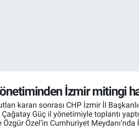
EURO
55,0250
%0.
STERLİN
64,2398
%0
yönetiminden İzmir mitingi h
lan kararı sonrası CHP İzmir İl Başkanlı
 Çağatay Güç il yönetimiyle toplantı yapt
e Özgür Özel’in Cumhuriyet Meydanı’nda İz