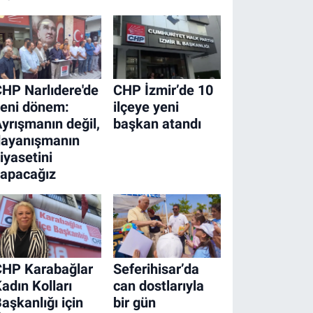
HP Narlıdere'de
CHP İzmir’de 10
eni dönem:
ilçeye yeni
yrışmanın değil,
başkan atandı
dayanışmanın
iyasetini
yapacağız
CHP Karabağlar
Seferihisar’da
adın Kolları
can dostlarıyla
aşkanlığı için
bir gün