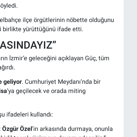
öyledi.
elbahçe ilçe örgütlerinin nöbette olduğunu
i birlikte yürüttüğünü ifade etti.
KASINDAYIZ”
arın İzmir’e geleceğini açıklayan Güç, tüm
ağırdı.
 geliyor
. Cumhuriyet Meydanı’nda bir
isa
’ya geçilecek ve orada miting
 ifadeleri kullandı:
z
Özgür Özel
’in arkasında durmaya, onunla