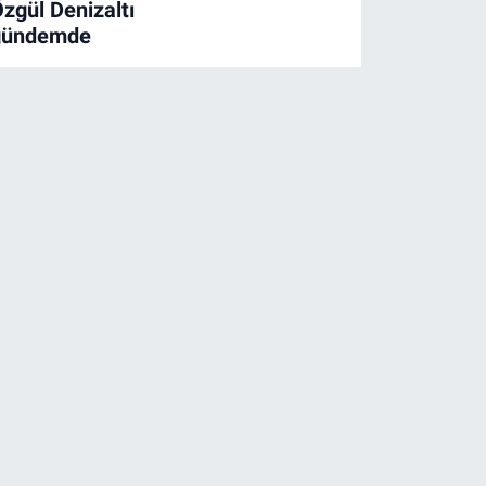
zgül Denizaltı
gündemde