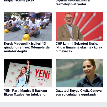
Boğazı açılmayacak
ciğerim’ diyorlar, sonra
tekmeleyip atıyorlar
Doruk Madencilik işçileri 13
CHP İzmir İl Sekreteri Nurlu:
gündür direniyor: Ödemelerde
İktidar limanına ulaşmak kolay
mutabık değiliz
olmayacak
YENİ Parti Manisa İl Başkanı
Gazeteci Duygu Öksüz Canova
İlksen Özalper’en tutuklandı
son yolculuğuna uğurlandı