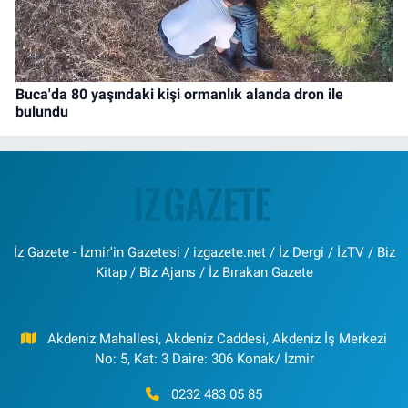
Buca'da 80 yaşındaki kişi ormanlık alanda dron ile
bulundu
İz Gazete - İzmir'in Gazetesi / izgazete.net / İz Dergi / İzTV / Biz
Kitap / Biz Ajans / İz Bırakan Gazete
Akdeniz Mahallesi, Akdeniz Caddesi, Akdeniz İş Merkezi
No: 5, Kat: 3 Daire: 306 Konak/ İzmir
0232 483 05 85