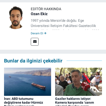
EDITÖR HAKKINDA
Ozan Ekiz
1997 yılında Mersin’de doğdu. Ege
Üniversitesi İletişim Fakültesi Gazetecilik
Bölümü’nden 2020 yılında mezun oldu. 2020
Devam Et
yılından itibaren çeşitli kurumlarda haber
editörü, muhabir, rejisör olarak çalıştı.
Meslek hayatına İzmir’de başlayan gazeteci,
çalışma hayatına izgazete.net’te haber
editörü olarak devam etmekte.
Bunlar da ilginizi çekebilir
İran: ABD tutumunu
Gaziler haklarını istiyor:
değiştirene kadar Hürmüz
Kamera karşısında ‘canım