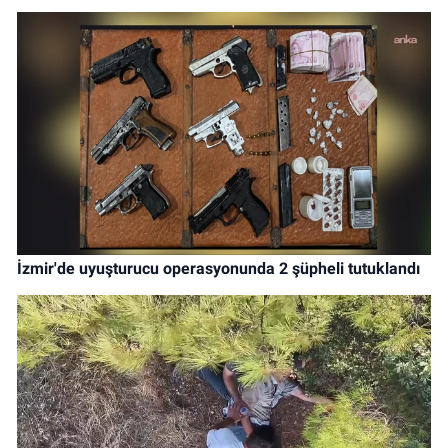
İzmir'de uyuşturucu operasyonunda 2 şüpheli tutuklandı