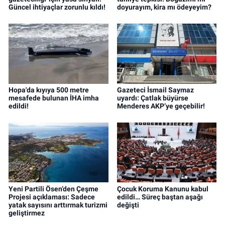
Güncel ihtiyaçlar zorunlu kıldı!
doyurayım, kira mı ödeyeyim?
Hopa'da kıyıya 500 metre
Gazeteci İsmail Saymaz
mesafede bulunan İHA imha
uyardı: Çatlak büyürse
edildi!
Menderes AKP’ye geçebilir!
Yeni Partili Ösen’den Çeşme
Çocuk Koruma Kanunu kabul
Projesi açıklaması: Sadece
edildi… Süreç baştan aşağı
yatak sayısını arttırmak turizmi
değişti
geliştirmez