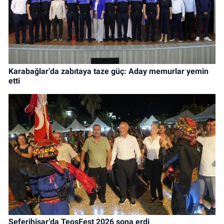
Karabağlar’da zabıtaya taze güç: Aday memurlar yemin
etti
Seferihisar’da TeosFest 2026 sona erdi