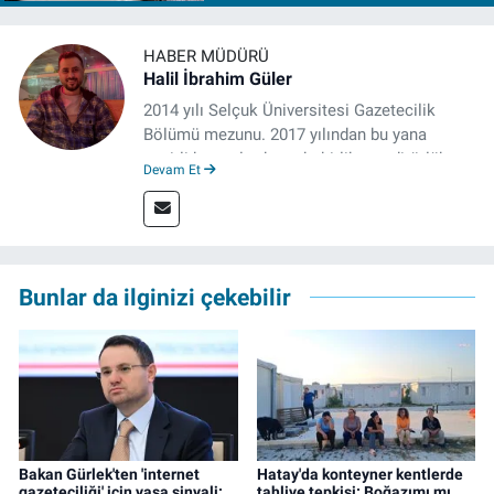
HABER MÜDÜRÜ
Halil İbrahim Güler
2014 yılı Selçuk Üniversitesi Gazetecilik
Bölümü mezunu. 2017 yılından bu yana
çeşitli kurumlarda muhabirlik ve editörlük
Devam Et
yaptı. Çalışma hayatına izgazete.net’te haber
müdürü olarak devam ediyor.
Bunlar da ilginizi çekebilir
Bakan Gürlek'ten 'internet
Hatay'da konteyner kentlerde
gazeteciliği' için yasa sinyali:
tahliye tepkisi: Boğazımı mı