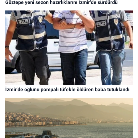
Göztepe yeni sezon hazırlıklarını İzmir'de sürdürdü
İzmir'de oğlunu pompalı tüfekle öldüren baba tutuklandı