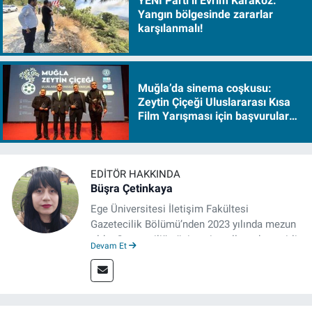
YENİ Parti’li Evrim Karakoz:
Yangın bölgesinde zararlar
karşılanmalı!
Muğla’da sinema coşkusu:
Zeytin Çiçeği Uluslararası Kısa
Film Yarışması için başvurular
başladı
EDITÖR HAKKINDA
Büşra Çetinkaya
Ege Üniversitesi İletişim Fakültesi
Gazetecilik Bölümü’nden 2023 yılında mezun
oldu. Gazeteciliğe üniversite yıllarında çeşitli
Devam Et
gazetelerde yaptığı stajlarla adım attı.
Meslek hayatına 2023'te İzmir'de başlayan
gazeteci, halen izgazete.net’te editör olarak
çalışmalarını sürdürüyor.