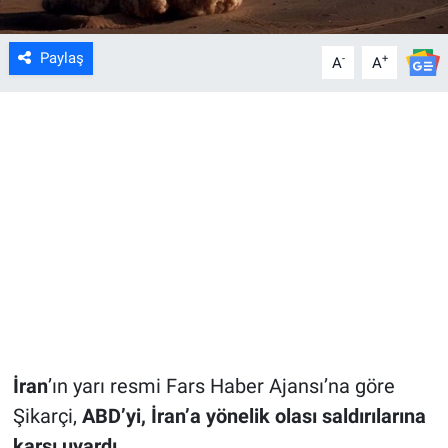
Paylaş
-
+
A
A
İran
’ın yarı resmi Fars Haber Ajansı’na göre
Şikarçi,
ABD’yi, İran’a yönelik olası saldırılarına
karşı uyardı.