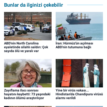
Bunlar da ilginizi çekebilir
ABD'nin North Carolina
İran: Hürmüz'ün açılması
eyaletinde silahlı saldırı: Çok
ABD'nin tutumuna bağlı
sayıda ölü ve yaralı var
Zayıflama ilacı sonrası
Yine bir virüs vakası...
hayatını kaybetti: 73 yaşındaki
Hindistan'da Chandipura virüsü
kadının ölümü araştırılıyor
alarmı verildi