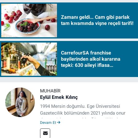
Zamanı geldi… Cam gibi parlak
tam kıvamında vişne reçeli tarifi!
CarrefourSA franchise
bayilerinden alkol kararına
tepki: 630 aileyi iflasa
sürükleyecek!
MUHABIR
Eylül Emek Kılınç
1994 Mersin doğumlu. Ege Üniversitesi
Gazetecilik bölümünden 2021 yılında onur
derecesiyle mezun oldu. Öğrenciliğinde
Devam Et
çeşitli mecralarda edindiği yarı-profesyonel
deneyimin dışında kapatılana kadar Artı TV