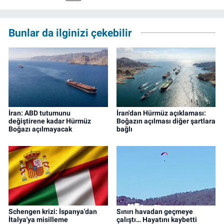
ve TELE1 TV Ankara bürolarında editör ve
kameraman olarak çalıştı. Meslek hayatını İz
Gazete'de sürdürüyor.
Bunlar da ilginizi çekebilir
İran: ABD tutumunu
İran'dan Hürmüz açıklaması:
değiştirene kadar Hürmüz
Boğazın açılması diğer şartlara
Boğazı açılmayacak
bağlı
Schengen krizi: İspanya'dan
Sınırı havadan geçmeye
İtalya'ya misilleme
çalıştı… Hayatını kaybetti