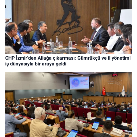
CHP İzmir'den Aliağa çıkarması: Gümrükçü ve il yönetimi
iş dünyasıyla bir araya geldi