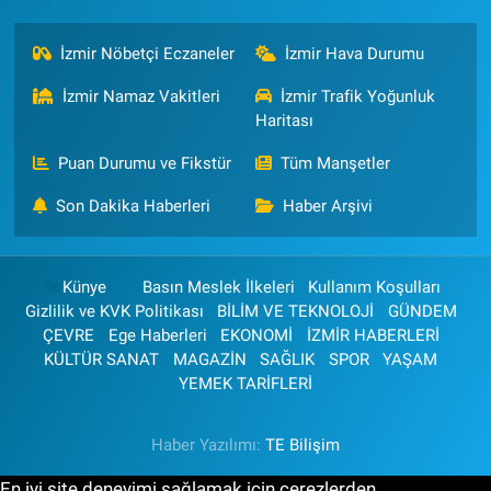
İzmir Nöbetçi Eczaneler
İzmir Hava Durumu
İzmir Namaz Vakitleri
İzmir Trafik Yoğunluk
Haritası
Puan Durumu ve Fikstür
Tüm Manşetler
Son Dakika Haberleri
Haber Arşivi
Künye
Basın Meslek İlkeleri
Kullanım Koşulları
Gizlilik ve KVK Politikası
BİLİM VE TEKNOLOJİ
GÜNDEM
ÇEVRE
Ege Haberleri
EKONOMİ
İZMİR HABERLERİ
KÜLTÜR SANAT
MAGAZİN
SAĞLIK
SPOR
YAŞAM
YEMEK TARİFLERİ
Haber Yazılımı:
TE Bilişim
En iyi site deneyimi sağlamak için çerezlerden