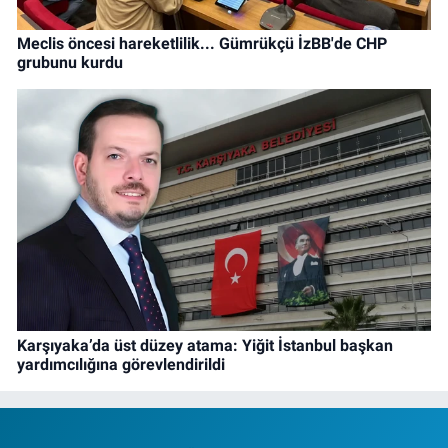
Meclis öncesi hareketlilik... Gümrükçü İzBB'de CHP
grubunu kurdu
Karşıyaka’da üst düzey atama: Yiğit İstanbul başkan
yardımcılığına görevlendirildi