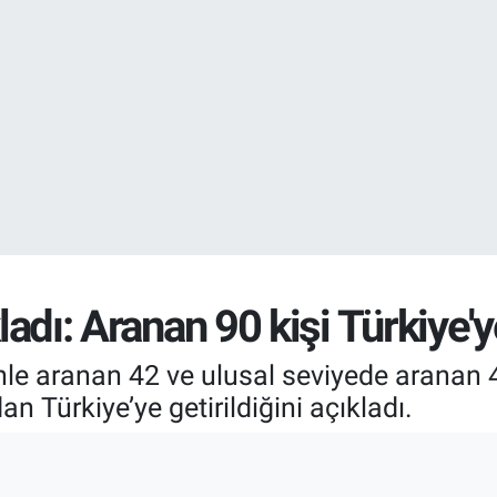
BİST100
13.703
%0
BITCOIN
64.475,47
%0.66
ladı: Aranan 90 kişi Türkiye'ye
ltenle aranan 42 ve ulusal seviyede aranan
 Türkiye’ye getirildiğini açıkladı.