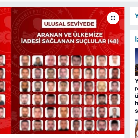
Y
İ
Y
r
ü
h