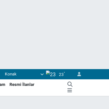
°
Konak
23
şam
Resmi İlanlar