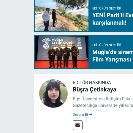
EDITÖRÜN SEÇTIĞI
YENİ Parti’li E
karşılanmalı!
EDITÖRÜN SEÇTIĞI
Muğla’da sinem
Film Yarışması 
EDITÖR HAKKINDA
Büşra Çetinkaya
Ege Üniversitesi İletişim Fakü
Gazeteciliğe üniversite yılların
hayatına 2023'te İzmir'de başla
Devam Et
çalışmalarını sürdürüyor.