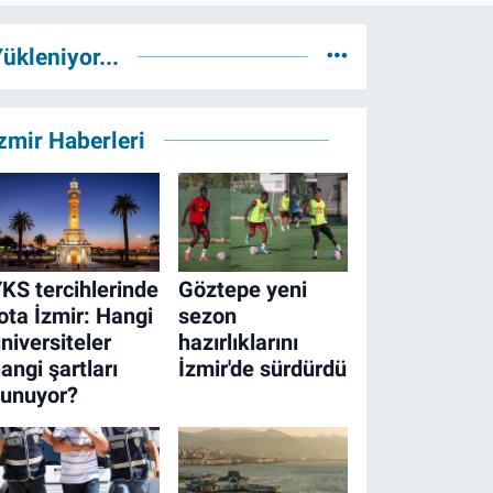
ükleniyor...
zmir Haberleri
KS tercihlerinde
Göztepe yeni
ota İzmir: Hangi
sezon
niversiteler
hazırlıklarını
angi şartları
İzmir'de sürdürdü
sunuyor?