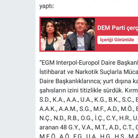
yaptı:
DEM Parti çerç
İçeriği Görüntüle
“EGM Interpol-Europol Daire Başkanlı
İstihbarat ve Narkotik Suçlarla Müca
Daire Başkanlıklarınca; yurt dışına 
şahısların izini titizlikle sürdük. Kı
S.D., K.A., A.A., U.A., K.G., B.K., S.C., B
A.A.K., A.A.M., S.G., M.F., A.D., M.Ö., B
N.Ç., N.D., R.B., O.G., İ.Ç., C.Y., H.R., 
aranan 48 G.Y., V.A., M.T., A.D., C.T., C
M.E.Ö., A.Ö., F.G., U.A., H.G., H.Ş., M.A.