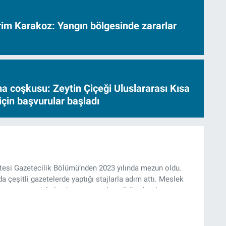
vrim Karakoz: Yangın bölgesinde zararlar
a coşkusu: Zeytin Çiçeği Uluslararası Kısa
için başvurular başladı
ltesi Gazetecilik Bölümü’nden 2023 yılında mezun oldu.
da çeşitli gazetelerde yaptığı stajlarla adım attı. Meslek
yan gazeteci, halen izgazete.net’te editör olarak