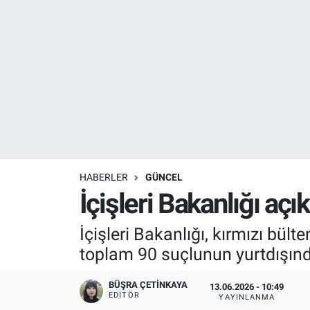
Resmi İlanlar
Resmi Reklam
YAŞAM
HABERLER
GÜNCEL
İçişleri Bakanlığı açık
İçişleri Bakanlığı, kırmızı bü
toplam 90 suçlunun yurtdışından
BÜŞRA ÇETINKAYA
13.06.2026 - 10:49
EDITÖR
YAYINLANMA