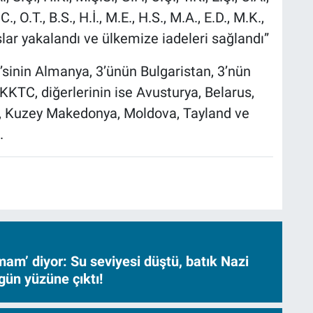
C., O.T., B.S., H.İ., M.E., H.S., M.A., E.D., M.K.,
ahıslar yakalandı ve ülkemize iadeleri sağlandı”
2’sinin Almanya, 3’ünün Bulgaristan, 3’nün
 KKTC, diğerlerinin ise Avusturya, Belarus,
tan, Kuzey Makedonya, Moldova, Tayland ve
.
am’ diyor: Su seviyesi düştü, batık Nazi
gün yüzüne çıktı!