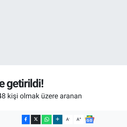
 getirildi!
 48 kişi olmak üzere aranan
-
+
A
A