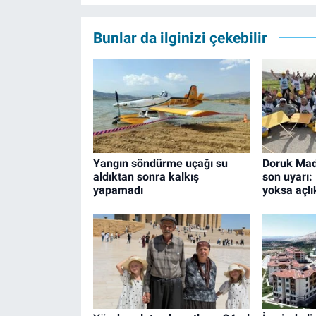
Bunlar da ilginizi çekebilir
Yangın söndürme uçağı su
Doruk Made
aldıktan sonra kalkış
son uyarı:
yapamadı
yoksa açlık