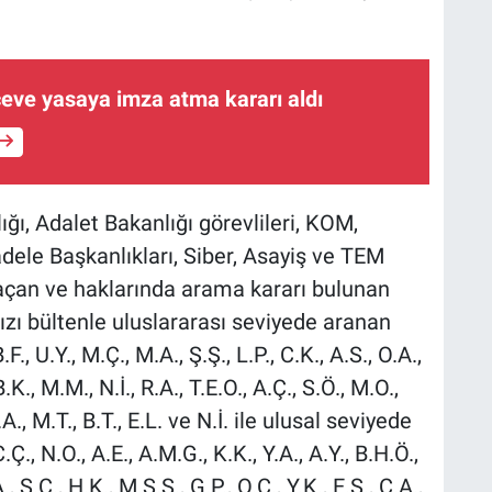
eve yasaya imza atma kararı aldı
ğı, Adalet Bakanlığı görevlileri, KOM,
dele Başkanlıkları, Siber, Asayiş ve TEM
kaçan ve haklarında arama kararı bulunan
rmızı bültenle uluslararası seviyede aranan
.F., U.Y., M.Ç., M.A., Ş.Ş., L.P., C.K., A.S., O.A.,
.K., M.M., N.İ., R.A., T.E.O., A.Ç., S.Ö., M.O.,
U.A., M.T., B.T., E.L. ve N.İ. ile ulusal seviyede
.Ç., N.O., A.E., A.M.G., K.K., Y.A., A.Y., B.H.Ö.,
, S.Ç., H.K., M.Ş.S., G.P., O.Ç., Y.K., E.Ş., C.A.,