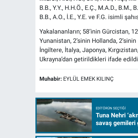
B.B., Y.Y., H.H.Ö., E.Ç., M.A.D., B.M., B.
B.B., A.O., İ.E., Y.E. ve F.G. isimli ş
Yakalananların; 58’inin Gürcistan, 1
Yunanistan, 2’sinin Hollanda, 2’sinin
İngiltere, İtalya, Japonya, Kırgızis
Ukrayna’dan getirildikleri ifade edildi
Muhabir:
EYLÜL EMEK KILINÇ
EDITÖRÜN SEÇTIĞI
Tuna Nehri ‘akm
savaş gemileri 