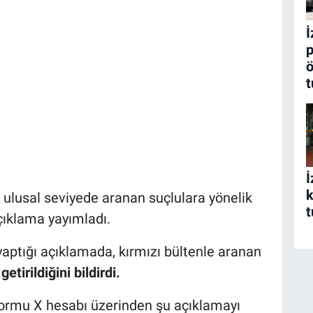
İ
p
ö
t
İ
k
e ulusal seviyede aranan suçlulara yönelik
t
çıklama yayımladı.
ptığı açıklamada, kırmızı bültenle aranan
tirildiğini bildirdi.
tformu X hesabı üzerinden şu açıklamayı