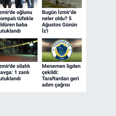
zmir'de oğlunu
Bugün İzmir’de
ompalı tüfekle
neler oldu? 5
ldüren baba
Ağustos Günün
utuklandı
İz'i
zmir'de silahlı
Menemen ligden
avga: 1 zanlı
çekildi:
utuklandı
Taraftardan geri
adım çağrısı