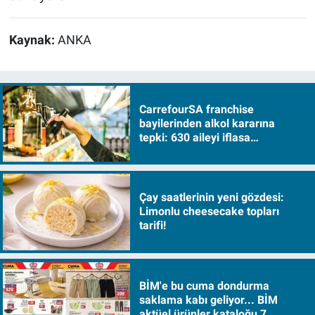
Kaynak:
ANKA
CarrefourSA franchise
bayilerinden alkol kararına
tepki: 630 aileyi iflasa
sürükleyecek!
Çay saatlerinin yeni gözdesi:
Limonlu cheesecake topları
tarifi!
BİM'e bu cuma dondurma
saklama kabı geliyor... BİM
aktüel ürünler kataloğu 7