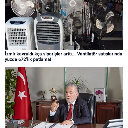
İzmir kavruldukça siparişler arttı... Vantilatör satışlarında
yüzde 672’lik patlama!