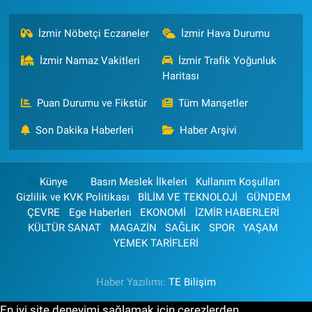
İzmir Nöbetçi Eczaneler
İzmir Hava Durumu
İzmir Namaz Vakitleri
İzmir Trafik Yoğunluk
Haritası
Puan Durumu ve Fikstür
Tüm Manşetler
Son Dakika Haberleri
Haber Arşivi
Künye
Basın Meslek İlkeleri
Kullanım Koşulları
Gizlilik ve KVK Politikası
BİLİM VE TEKNOLOJİ
GÜNDEM
ÇEVRE
Ege Haberleri
EKONOMİ
İZMİR HABERLERİ
KÜLTÜR SANAT
MAGAZİN
SAĞLIK
SPOR
YAŞAM
YEMEK TARİFLERİ
Haber Yazılımı:
TE Bilişim
En iyi site deneyimi sağlamak için çerezlerden