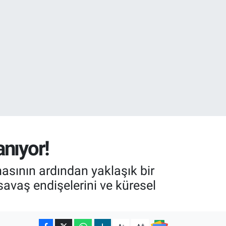
05
18
anıyor!
masının ardından yaklaşık bir
savaş endişelerini ve küresel
-
+