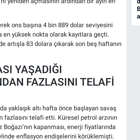
’
nı yeniden açmasının ardından bir ayın en
a
rek ons başına 4 bin 889 dolar seviyesini
 en yüksek nokta olarak kayıtlara geçti.
de artışla 83 dolara çıkarak son beş haftanın
SI YAŞADIĞI
NDAN FAZLASINI TELAFİ
u’da yaklaşık altı hafta önce başlayan savaş
 fazlasını telafi etti. Küresel petrol arzının
z Boğazı’nın kapanması, enerji fiyatlarında
linde enflasyon endişelerini körüklemişti.