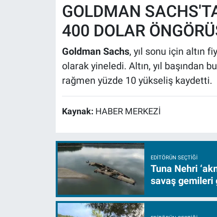
GOLDMAN SACHS'TAN
400 DOLAR ÖNGÖRÜ
Goldman Sachs
, yıl sonu için altın 
olarak yineledi. Altın, yıl başından
rağmen yüzde 10 yükseliş kaydetti.
Kaynak:
HABER MERKEZİ
EDITÖRÜN SEÇTIĞI
Tuna Nehri ‘akm
savaş gemileri 