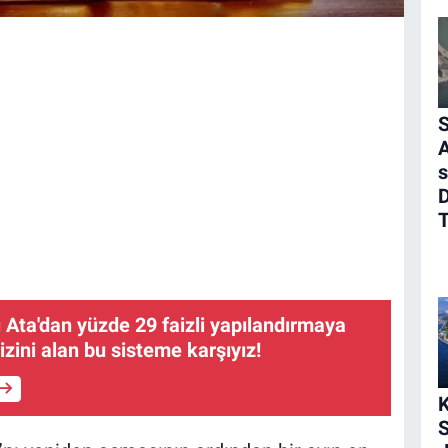
A
s
D
Ata'dan yüzde 29 faizli yapılandırmaya
aizini alan bu sisteme karşıyız!
K
S