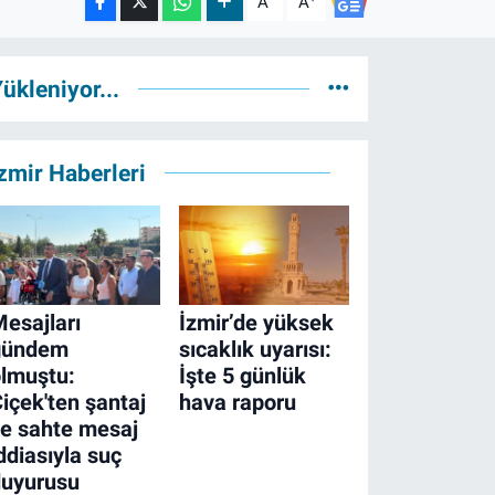
A
A
ükleniyor...
zmir Haberleri
esajları
İzmir’de yüksek
gündem
sıcaklık uyarısı:
lmuştu:
İşte 5 günlük
içek'ten şantaj
hava raporu
e sahte mesaj
ddiasıyla suç
duyurusu