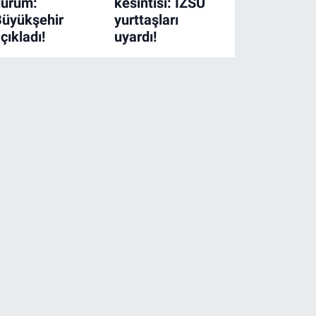
durum:
kesintisi: İZSU
Büyükşehir
yurttaşları
çıkladı!
uyardı!