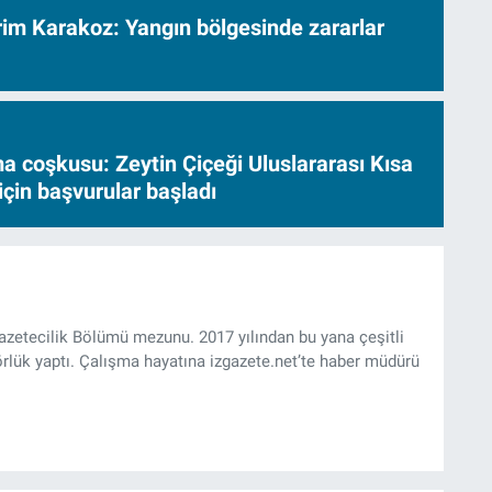
vrim Karakoz: Yangın bölgesinde zararlar
a coşkusu: Zeytin Çiçeği Uluslararası Kısa
için başvurular başladı
Gazetecilik Bölümü mezunu. 2017 yılından bu yana çeşitli
rlük yaptı. Çalışma hayatına izgazete.net’te haber müdürü