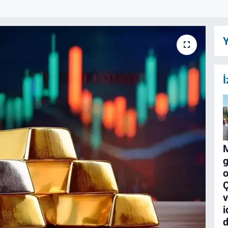
Y
İ
M
o
Ç
v
i