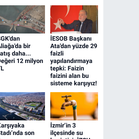
SGK'dan
İESOB Başkanı
liağa'da bir
Ata'dan yüzde 29
atış daha...
faizli
eğeri 12 milyon
yapılandırmaya
TL
tepki: Faizin
faizini alan bu
sisteme karşıyız!
arşıyaka
İzmir’in 3
tadı’nda son
ilçesinde su