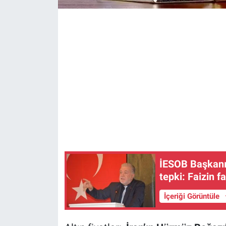
İESOB Başkanı 
tepki: Faizin f
İçeriği Görüntüle