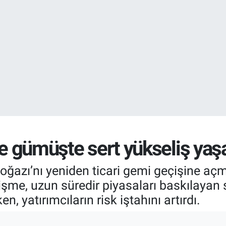
DOLAR
47,5971
%0.
EURO
55,1336
%0.
ve gümüşte sert yükseliş yaş
 Boğazı’nı yeniden ticari gemi geçişine aç
lişme, uzun süredir piyasaları baskılayan 
en, yatırımcıların risk iştahını artırdı.