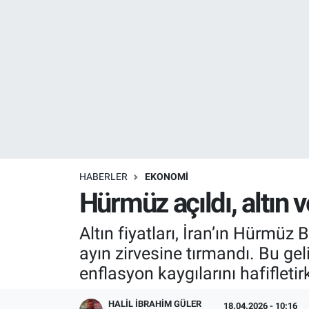
Resmi İlanlar
Resmi Reklam
YAŞAM
HABERLER
EKONOMİ
Hürmüz açıldı, altın 
Altın fiyatları, İran’ın Hürmüz
ayın zirvesine tırmandı. Bu ge
enflasyon kaygılarını hafifletirk
HALIL İBRAHIM GÜLER
18.04.2026 - 10:16