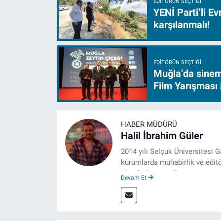
EDITÖRÜN SEÇTIĞI
YENİ Parti’li E
karşılanmalı!
EDITÖRÜN SEÇTIĞI
Muğla’da sinem
Film Yarışması 
HABER MÜDÜRÜ
Halil İbrahim Güler
2014 yılı Selçuk Üniversitesi 
kurumlarda muhabirlik ve editö
olarak devam ediyor.
Devam Et