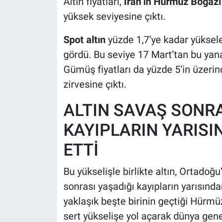
Altın fiyatları,
İran’ın Hürmüz Boğazı
yüksek seviyesine çıktı.
Spot altın
yüzde 1,7’ye kadar yüksele
gördü. Bu seviye 17 Mart’tan bu yana
Gümüş fiyatları da yüzde 5’in üzerin
zirvesine çıktı.
ALTIN SAVAŞ SONRA
KAYIPLARIN YARISI
ETTİ
Bu yükselişle birlikte altın, Ortadoğ
sonrası yaşadığı kayıpların yarısından
yaklaşık beşte birinin geçtiği Hürmü
sert yükselişe yol açarak dünya gene