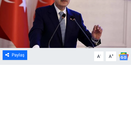
Paylaş
-
+
A
A