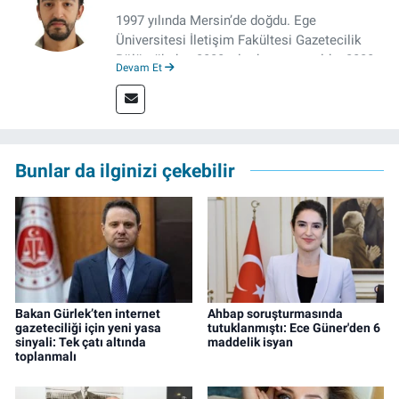
1997 yılında Mersin’de doğdu. Ege
Üniversitesi İletişim Fakültesi Gazetecilik
Bölümü’nden 2020 yılında mezun oldu. 2020
Devam Et
yılından itibaren çeşitli kurumlarda haber
editörü, muhabir, rejisör olarak çalıştı.
Meslek hayatına İzmir’de başlayan gazeteci,
çalışma hayatına izgazete.net’te haber
editörü olarak devam etmekte.
Bunlar da ilginizi çekebilir
Bakan Gürlek’ten internet
Ahbap soruşturmasında
gazeteciliği için yeni yasa
tutuklanmıştı: Ece Güner'den 6
sinyali: Tek çatı altında
maddelik isyan
toplanmalı