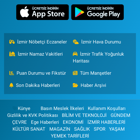
İzmir Nöbetçi Eczaneler
İzmir Hava Durumu
İzmir Namaz Vakitleri
İzmir Trafik Yoğunluk
Haritası
Puan Durumu ve Fikstür
Tüm Manşetler
Son Dakika Haberleri
Haber Arşivi
Künye
Basın Meslek İlkeleri
Kullanım Koşulları
Gizlilik ve KVK Politikası
BİLİM VE TEKNOLOJİ
GÜNDEM
ÇEVRE
Ege Haberleri
EKONOMİ
İZMİR HABERLERİ
KÜLTÜR SANAT
MAGAZİN
SAĞLIK
SPOR
YAŞAM
YEMEK TARİFLERİ