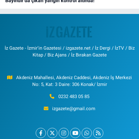
Bayındır’da çıkan yangın kontrol altında!
İz Gazete - İzmir'in Gazetesi / izgazete.net / İz Dergi / İzTV / Biz
Kitap / Biz Ajans / İz Bırakan Gazete
Akdeniz Mahallesi, Akdeniz Caddesi, Akdeniz İş Merkezi
No: 5, Kat: 3 Daire: 306 Konak/ İzmir
0232 483 05 85
izgazete@gmail.com