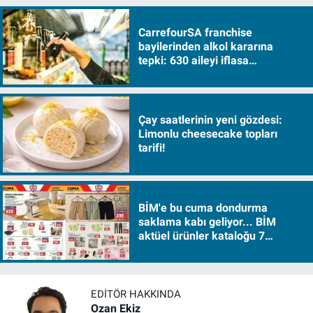
CarrefourSA franchise
bayilerinden alkol kararına
tepki: 630 aileyi iflasa
sürükleyecek!
Çay saatlerinin yeni gözdesi:
Limonlu cheesecake topları
tarifi!
BİM'e bu cuma dondurma
saklama kabı geliyor... BİM
aktüel ürünler kataloğu 7
Ağustos Cuma 2026
EDITÖR HAKKINDA
Ozan Ekiz