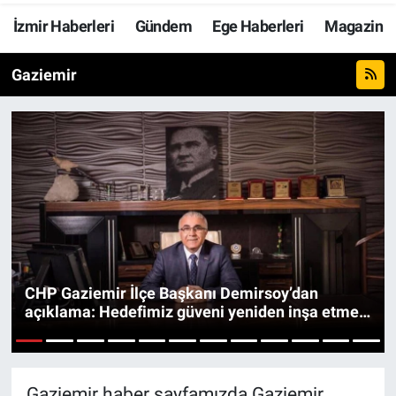
İzmir Haberleri
Gündem
Ege Haberleri
Magazin
Resmi İlanlar
Gaziemir
Resmi Reklam
YAŞAM
CHP Gaziemir İlçe Başkanı Demirsoy’dan
açıklama: Hedefimiz güveni yeniden inşa etmek
olacaktır
1
2
3
4
5
6
7
8
9
10
11
12
Gaziemir haber sayfamızda Gaziemir