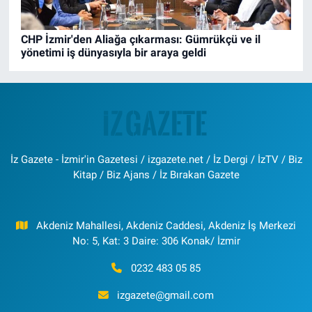
CHP İzmir'den Aliağa çıkarması: Gümrükçü ve il
yönetimi iş dünyasıyla bir araya geldi
İz Gazete - İzmir'in Gazetesi / izgazete.net / İz Dergi / İzTV / Biz
Kitap / Biz Ajans / İz Bırakan Gazete
Akdeniz Mahallesi, Akdeniz Caddesi, Akdeniz İş Merkezi
No: 5, Kat: 3 Daire: 306 Konak/ İzmir
0232 483 05 85
izgazete@gmail.com