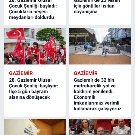
28. Gaziemir Ulusal
Gaziemir’de 23 Nisan
Çocuk Şenliği başladı:
için gönülleri ısıtan
Çocukların neşesi
dayanışma
meydanları doldurdu
GAZIEMIR
GAZIEMIR
28. Gaziemir Ulusal
Gaziemir’de 32 bin
Çocuk Şenliği başlıyor:
metrekarelik yol ve
İlçe 5 gün bayram
kaldırım yenilendi:
alanına dönüşecek
Ekonomik
imkanlarımızı verimli
kullanarak çalışıyoruz