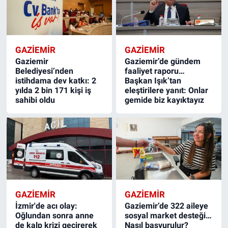
GAZIEMIR
GAZIEMIR
Gaziemir
Gaziemir’de gündem
Belediyesi’nden
faaliyet raporu…
istihdama dev katkı: 2
Başkan Işık’tan
yılda 2 bin 171 kişi iş
eleştirilere yanıt: Onlar
sahibi oldu
gemide biz kayıktayız
GAZIEMIR
GAZIEMIR
İzmir'de acı olay:
Gaziemir’de 322 aileye
Oğlundan sonra anne
sosyal market desteği…
de kalp krizi geçirerek
Nasıl başvurulur?