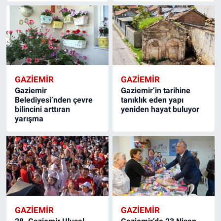
GAZIEMIR
GAZIEMIR
Gaziemir
Gaziemir’in tarihine
Belediyesi’nden çevre
tanıklık eden yapı
bilincini arttıran
yeniden hayat buluyor
yarışma
GAZIEMIR
GAZIEMIR