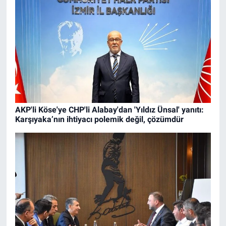
AKP'li Köse'ye CHP'li Alabay'dan 'Yıldız Ünsal' yanıtı:
Karşıyaka’nın ihtiyacı polemik değil, çözümdür