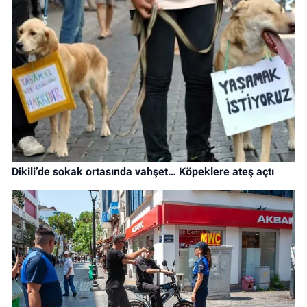
Dikili’de sokak ortasında vahşet… Köpeklere ateş açtı