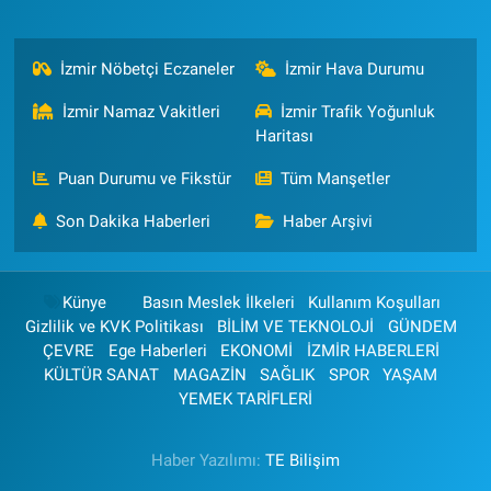
İzmir Nöbetçi Eczaneler
İzmir Hava Durumu
İzmir Namaz Vakitleri
İzmir Trafik Yoğunluk
Haritası
Puan Durumu ve Fikstür
Tüm Manşetler
Son Dakika Haberleri
Haber Arşivi
Künye
Basın Meslek İlkeleri
Kullanım Koşulları
Gizlilik ve KVK Politikası
BİLİM VE TEKNOLOJİ
GÜNDEM
ÇEVRE
Ege Haberleri
EKONOMİ
İZMİR HABERLERİ
KÜLTÜR SANAT
MAGAZİN
SAĞLIK
SPOR
YAŞAM
YEMEK TARİFLERİ
Haber Yazılımı:
TE Bilişim