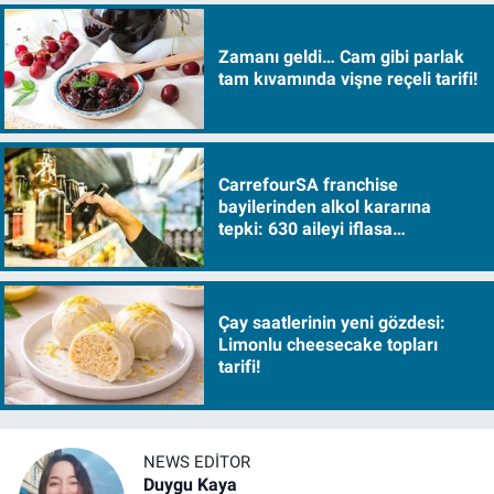
Zamanı geldi… Cam gibi parlak
tam kıvamında vişne reçeli tarifi!
CarrefourSA franchise
bayilerinden alkol kararına
tepki: 630 aileyi iflasa
sürükleyecek!
Çay saatlerinin yeni gözdesi:
Limonlu cheesecake topları
tarifi!
NEWS EDITOR
Duygu Kaya