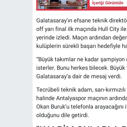
İçeriği Görüntüle
Galatasaray’ın efsane teknik direktö
off yarı final ilk maçında Hull City 
yerinde izledi. Maçın ardından değe
kulüplerin sürekli başarı hedefiyle h
“Büyük takımlar ne kadar şampiyon o
isterler. Bunu herkes bilecek. Büyük
Galatasaray’a dair de mesaj verdi.
Tecrübeli teknik adam, sarı-kırmızıl
halinde Antalyaspor maçının ardınd
Okan Buruk’u telefonla arayacağını if
olduğunu dile getirdi.