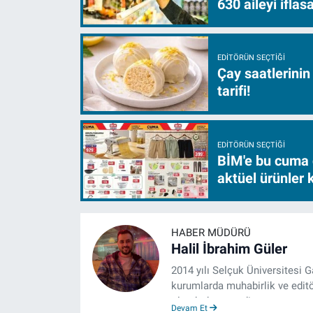
630 aileyi ifla
EDITÖRÜN SEÇTIĞI
Çay saatlerinin
tarifi!
EDITÖRÜN SEÇTIĞI
BİM'e bu cuma 
aktüel ürünler
HABER MÜDÜRÜ
Halil İbrahim Güler
2014 yılı Selçuk Üniversitesi 
kurumlarda muhabirlik ve editö
olarak devam ediyor.
Devam Et