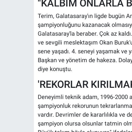
''KALBİM ONLARLA B
Terim, Galatasaray'ın ligde bugün A
şampiyonluğunu kazanacak olmasıyla i
Galatasaray'la beraber. Çok az kaldı
ve sevgili meslektaşım Okan Buruk'u
sene yaşadı. 4. seneyi yaşamak ve y
Başkan ve yönetim de hakeza. Dolayıs
diye konuştu.
'REKORLAR KIRILMAK
Deneyimli teknik adam, 1996-2000 a
şampiyonluk rekorunun tekrarlanma iht
vardır. Devrimler de kararlılıkla ve 
şampiyon olursa olsunlar tatmin olma