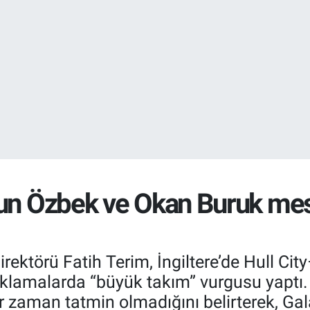
EURO
55,0265
%0.
STERLİN
64,1897
%0.
sun Özbek ve Okan Buruk mes
rektörü Fatih Terim, İngiltere’de Hull Cit
çıklamalarda “büyük takım” vurgusu yaptı
r zaman tatmin olmadığını belirterek, Ga