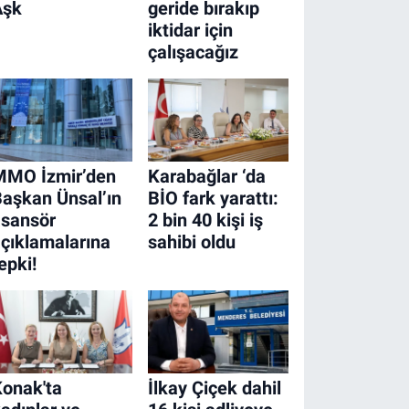
Aşk
geride bırakıp
iktidar için
çalışacağız
MMO İzmir’den
Karabağlar ‘da
aşkan Ünsal’ın
BİO fark yarattı:
asansör
2 bin 40 kişi iş
çıklamalarına
sahibi oldu
epki!
onak'ta
İlkay Çiçek dahil