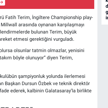
k
d
g
rü Fatih Terim, İngiltere Championship play-
i
ile Millwall arasında oynanan karşılaşmayı
rlendirmelerde bulunan Terim, büyük
areket etmesi gerektiğini vurguladı.
lursa olsunlar tatmin olmazlar, yenisini
 takım böyle olunuyor” diyen Terim,
ı kulübün şampiyonluk yolunda ilerlemesi
an Başkan Dursun Özbek ve teknik direktör
ade ederek, kalbinin Galatasaray’la birlikte