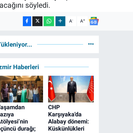
cağını söyledi.
-
+
A
A
ükleniyor...
zmir Haberleri
Yaşamdan
CHP
azıya
Karşıyaka'da
tölyesi’nin
Alabay dönemi:
çüncü durağı;
Küskünlükleri