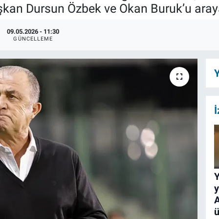
kan Dursun Özbek ve Okan Buruk’u araya
09.05.2026 - 11:30
GÜNCELLEME
Y
İ
y
A
ü