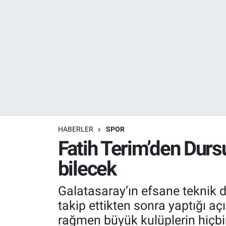
Resmi İlanlar
Resmi Reklam
YAŞAM
HABERLER
SPOR
Fatih Terim’den Dur
bilecek
Galatasaray’ın efsane teknik di
takip ettikten sonra yaptığı a
rağmen büyük kulüplerin hiçbi