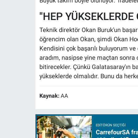
Büyük takım böyle olunuyor." ifadeler
''HEP YÜKSEKLERDE 
Teknik direktör Okan Buruk'un başar
öğrencim olan Okan, şimdi Okan Ho
Kendisini çok başarılı buluyorum ve
aradım, nasipse yine maçtan sonra o
bitirecekler. Çünkü Galatasaray'ın b
yükseklerde olmalıdır. Bunu da herkes
Kaynak:
AA
EDITÖRÜN SEÇTIĞI
CarrefourSA fra