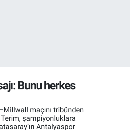
01
02
ajı: Bunu herkes
y–Millwall maçını tribünden
. Terim, şampiyonluklara
latasaray’ın Antalyaspor