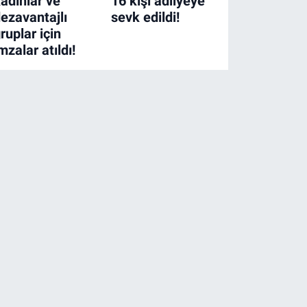
adınlar ve
16 kişi adliyeye
ezavantajlı
sevk edildi!
ruplar için
mzalar atıldı!