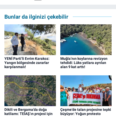
yılında İzmir’de mesleğe başladı. Meslek
hayatı boyunca muhabirlik, editörlük ve
rejisörlük görevlerini üstlendi. Çalışma
Bunlar da ilginizi çekebilir
hayatına ise izgazete.net’te haber editörü
olarak devam ediyor.
YENİ Parti’li Evrim Karakoz:
Muğla’nın koylarına revizyon
Yangın bölgesinde zararlar
tehdidi: Lüks yatlara ayrılan
karşılanmalı!
alan 9 kat arttı!
Dikili ve Bergama’da doğa
Çeşme’de talan projesine tepki
katliamı: TEİAŞ’ın projesi için
büyüyor: Yoğun protesto