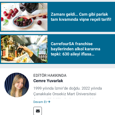
Zamanı geldi… Cam gibi parlak
tam kıvamında vişne reçeli tarifi!
CarrefourSA franchise
bayilerinden alkol kararına
tepki: 630 aileyi iflasa
sürükleyecek!
EDITÖR HAKKINDA
Cemre Yuvarlak
1999 yılında İzmir’de doğdu. 2022 yılında
Çanakkale Onsekiz Mart Üniversitesi
Gazetecilik bölümünden mezun oldu.
Devam Et
Çanakkale’de Gazetecilik alanında tezli
Yüksek Lisansına devam eden gazeteci, 2022