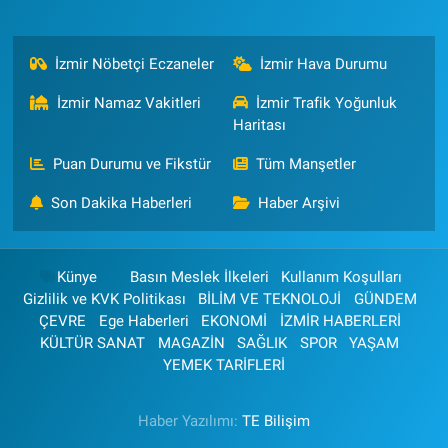
İzmir Nöbetçi Eczaneler
İzmir Hava Durumu
İzmir Namaz Vakitleri
İzmir Trafik Yoğunluk
Haritası
Puan Durumu ve Fikstür
Tüm Manşetler
Son Dakika Haberleri
Haber Arşivi
Künye
Basın Meslek İlkeleri
Kullanım Koşulları
Gizlilik ve KVK Politikası
BİLİM VE TEKNOLOJİ
GÜNDEM
ÇEVRE
Ege Haberleri
EKONOMİ
İZMİR HABERLERİ
KÜLTÜR SANAT
MAGAZİN
SAĞLIK
SPOR
YAŞAM
YEMEK TARİFLERİ
Haber Yazılımı:
TE Bilişim