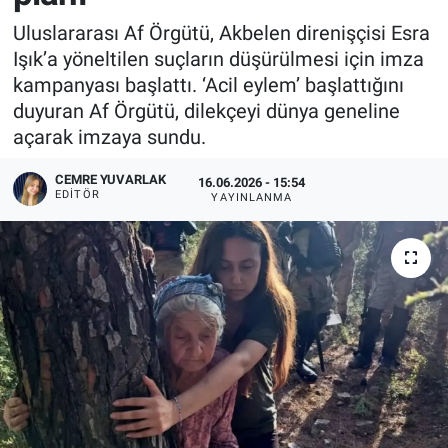
Uluslararası Af Örgütü, Akbelen direnişçisi Esra
Işık’a yöneltilen suçların düşürülmesi için imza
kampanyası başlattı. ‘Acil eylem’ başlattığını
duyuran Af Örgütü, dilekçeyi dünya geneline
açarak imzaya sundu.
CEMRE YUVARLAK
16.06.2026 - 15:54
EDITÖR
YAYINLANMA