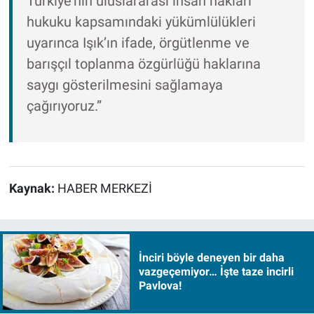
Türkiye’nin uluslararası insan hakları
hukuku kapsamındaki yükümlülükleri
uyarınca Işık’ın ifade, örgütlenme ve
barışçıl toplanma özgürlüğü haklarına
saygı gösterilmesini sağlamaya
çağırıyoruz.”
Kaynak:
HABER MERKEZİ
İnciri böyle deneyen bir daha
vazgeçemiyor… İşte taze incirli
Pavlova!