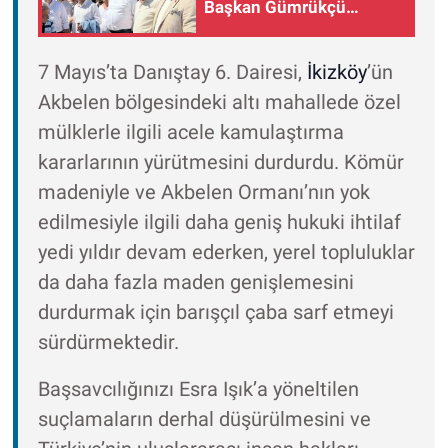
Başkan Gümrükçü
‘madene hayır’ mitingine
katıldı!
7 Mayıs’ta Danıştay 6. Dairesi,
İkizköy
’ün
Akbelen bölgesindeki altı mahallede özel
mülklerle ilgili acele kamulaştırma
kararlarının yürütmesini durdurdu. Kömür
madeniyle ve Akbelen Ormanı’nın yok
edilmesiyle ilgili daha geniş hukuki ihtilaf
yedi yıldır devam ederken, yerel topluluklar
da daha fazla maden genişlemesini
durdurmak için barışçıl çaba sarf etmeyi
sürdürmektedir.
Başsavcılığınızı Esra Işık’a yöneltilen
suçlamaların derhal düşürülmesini ve