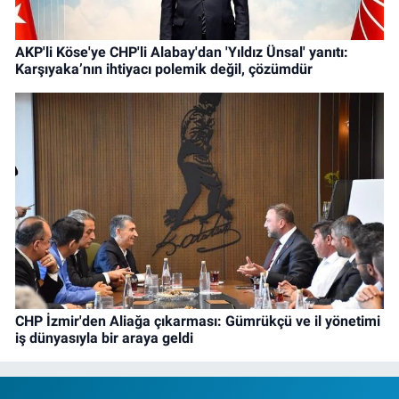
AKP'li Köse'ye CHP'li Alabay'dan 'Yıldız Ünsal' yanıtı:
Karşıyaka’nın ihtiyacı polemik değil, çözümdür
CHP İzmir'den Aliağa çıkarması: Gümrükçü ve il yönetimi
iş dünyasıyla bir araya geldi